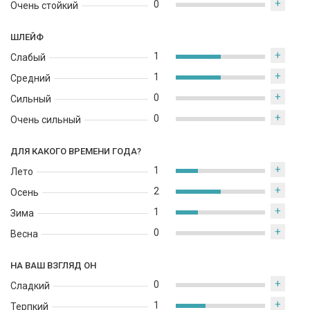
+
0
Очень стойкий
Средиземноморья и южной Италии.
ШЛЕЙФ
+
1
Слабый
+
1
Средний
+
0
Сильный
+
0
Очень сильный
ДЛЯ КАКОГО ВРЕМЕНИ ГОДА?
+
1
Лето
+
2
Осень
+
1
Зима
+
0
Весна
НА ВАШ ВЗГЛЯД ОН
+
0
Сладкий
+
1
Терпкий