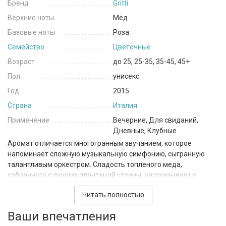
Бренд
Gritti
Верхние ноты
Мёд
Базовые ноты
Роза
Семейство
Цветочные
Возраст
до 25, 25-35, 35-45, 45+
Пол
унисекс
Год
2015
Страна
Италия
Применение
Вечерние, Для свиданий,
Дневные, Клубные
Аромат отличается многогранным звучанием, которое
напоминает сложную музыкальную симфонию, сыгранную
талантливым оркестром. Сладость топленого меда,
собранного с лучших плантаций страны, рассказывает о
насыщенном характере парфюмерной композиции, которую
Читать полностью
так и хочется примерить к своему вечернему образу.
Цветочное благоухание дамасской розы подчеркивает
Ваши впечатления
нежность аромата и его легкость. Аромат Gritti Mathi будет