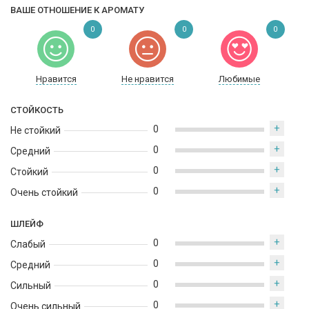
прекрасно звучать вечером, особенно в холодное время года.
ВАШЕ ОТНОШЕНИЕ К АРОМАТУ
Добавьте его в свою парфюмерную коллекцию, чтобы
0
0
0
удивить окружающий мир своим безупречным образом.
Нравится
Не нравится
Любимые
СТОЙКОСТЬ
+
0
Не стойкий
+
0
Средний
+
0
Стойкий
+
0
Очень стойкий
ШЛЕЙФ
+
0
Слабый
+
0
Средний
+
0
Сильный
+
0
Очень сильный