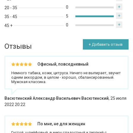
+
0
20 - 35
+
5
35 - 45
+
0
45 +
Отзывы
+ Добавить отзыв
Офисный, повседневный
Немного табака, кожи, цитруса. Ничего не выпирает, звучит
одним аккордом, в целом - хорошо, сбалансированный.
Мужская классика.
Васютинский Александр Васильевич Васютинский
,
25 июля
2022 20:22
По мне, не для женщин
Густой, шлейфовый, в меру сладостный и терпкий с