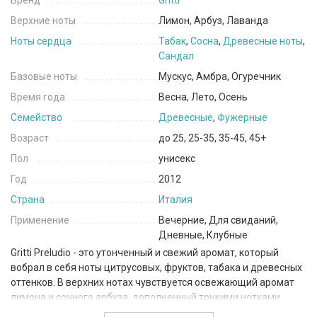
Бренд
Gritti
Верхние ноты
Лимон, Арбуз, Лаванда
Ноты сердца
Табак
,
Сосна
,
Древесные ноты
,
Сандал
Базовые ноты
Мускус, Амбра, Огуречник
Время года
Весна, Лето, Осень
Семейство
Древесные
,
Фужерные
Возраст
до 25, 25-35, 35-45, 45+
Пол
унисекс
Год
2012
Страна
Италия
Применение
Вечерние, Для свиданий,
Дневные, Клубные
Gritti Preludio - это утонченный и свежий аромат, который
вобрал в себя ноты цитрусовых, фруктов, табака и древесных
оттенков. В верхних нотах чувствуется освежающий аромат
лимона и сочного арбуза, дополненный тонкими нотками
лаванды. В сердце аромата раскрывается насыщенный букет