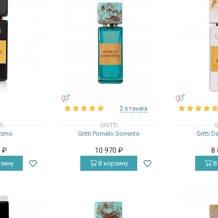
УНИСЕКС
УНИСЕКС
2 отзыва
TI
GRITTI
G
ecimo
Gritti Pomelo Sorrento
Gritti 
0
₽
10 970
₽
8
зину
В корзину
В