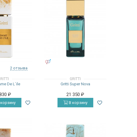
УНИСЕКС
2 отзыва
RITTI
GRITTI
Dame De L`ile
Gritti Super Nova
 830
₽
21 350
₽
 корзину
В корзину