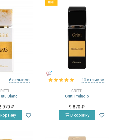
ХИТ
УНИСЕКС
6 отзывов
10 отзывов
RITTI
GRITTI
 Tutu Blanc
Gritti Preludio
2 970
₽
9 870
₽
 корзину
В корзину