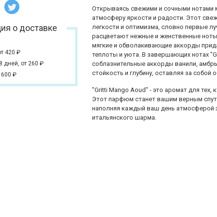
Открываясь свежими и сочными нотами ман
атмосферу яркости и радости. Этот свеж
ия о доставке
легкости и оптимизма, словно первые лу
расцветают нежные и женственные ноты 
мягкие и обволакивающие аккорды прида
от 420
₽
теплоты и уюта. В завершающих нотах "G
 8 дней,
от 260
₽
соблазнительные аккорды ванили, амбры
стойкость и глубину, оставляя за собо
 600
₽
"Gritti Mango Aoud" - это аромат для те
Этот парфюм станет вашим верным спут
наполняя каждый ваш день атмосферой э
итальянского шарма.