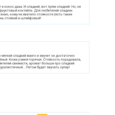
 и кокос дааа. И сладкий, вот прям сладкий. Но, не
фруктовый коктейль. Для любителей сладких
 знаю, кому не хватило стойкости (есть такие
ень стойкий и шлейфовый!
 мягкий сладкий манго и звучит он достаточно
ойный. Кожа у меня горячая. Стойкость порадовала,
бителей свежести, аромат больше про сладкий
уралистичный... Летом будет звучать супер!