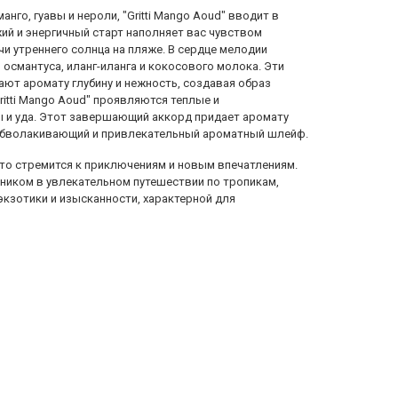
го, гуавы и нероли, "Gritti Mango Aoud" вводит в
ий и энергичный старт наполняет вас чувством
чи утреннего солнца на пляже. В сердце мелодии
османтуса, иланг-иланга и кокосового молока. Эти
ют аромату глубину и нежность, создавая образ
ritti Mango Aoud" проявляются теплые и
 и уда. Этот завершающий аккорд придает аромату
й обволакивающий и привлекательный ароматный шлейф.
х, кто стремится к приключениям и новым впечатлениям.
ником в увлекательном путешествии по тропикам,
кзотики и изысканности, характерной для