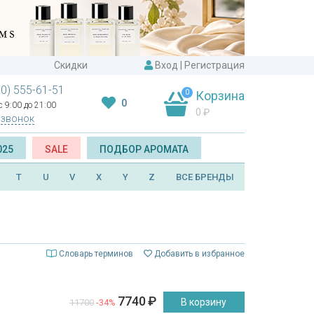
Скидки
Вход
|
Регистрация
00) 555-61-51
0
Корзина
0
 9:00 до 21:00
0
₽
 звонок
025
SALE
ПОДБОР АРОМАТА
T
U
V
X
Y
Z
ВСЕ БРЕНДЫ
Словарь терминов
Добавить в избранное
7740
₽
В корзину
11700
-34%