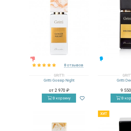
ЖЕНСКИЕ
МУЖСКИЕ
8 отзывов
GRITTI
GRIT
Gritti Gossip Night
Gritti D
от 2 970
₽
9 55
В корзину
В кор
ХИТ