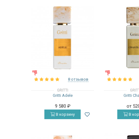
ЖЕНСКИЕ
ЖЕНСКИЕ
8 отзывов
GRITTI
GRIT
Gritti Adele
Gritti Cha
9 580
₽
от 52
В корзину
В кор