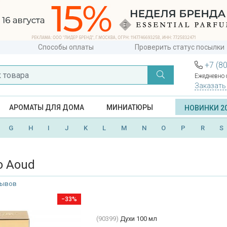
Способы оплаты
Проверить статус посылки
+7 (8
Ежедневно с
Заказать
АРОМАТЫ ДЛЯ ДОМА
МИНИАТЮРЫ
НОВИНКИ 2
G
H
I
J
K
L
M
N
O
P
R
S
o Aoud
зывов
−33%
(90399)
Духи 100 мл