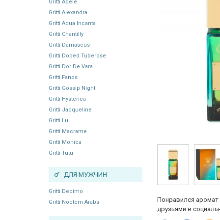
Gritti Adele
Gritti Alexandra
Gritti Aqua Incanta
Gritti Chantilly
Gritti Damascus
Gritti Doped Tuberose
Gritti Dor De Vara
Gritti Fanos
Gritti Gossip Night
Gritti Hysterica
Gritti Jacqueline
Gritti Lu
Gritti Macrame
Gritti Monica
Gritti Tutu
ДЛЯ МУЖЧИН
Gritti Decimo
Понравился аромат 
Gritti Noctem Arabs
друзьями в социальн