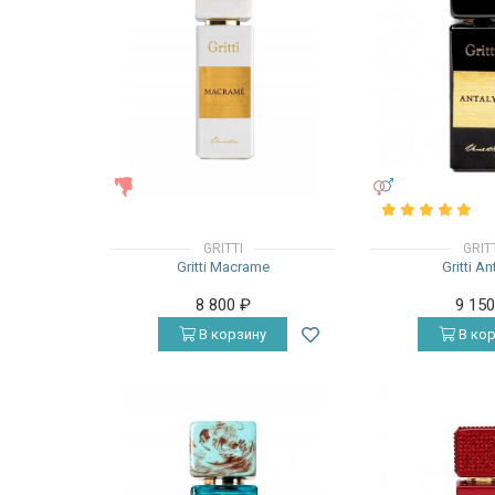
ЖЕНСКИЕ
УНИСЕКС
GRITTI
GRIT
Gritti Macrame
Gritti An
8 800
₽
9 15
В корзину
В кор