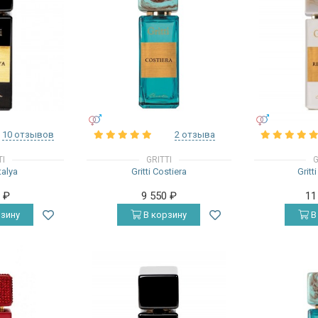
УНИСЕКС
УНИСЕКС
10 отзывов
2 отзыва
TI
GRITTI
G
talya
Gritti Costiera
Gritt
0
₽
9 550
₽
11
зину
В корзину
В