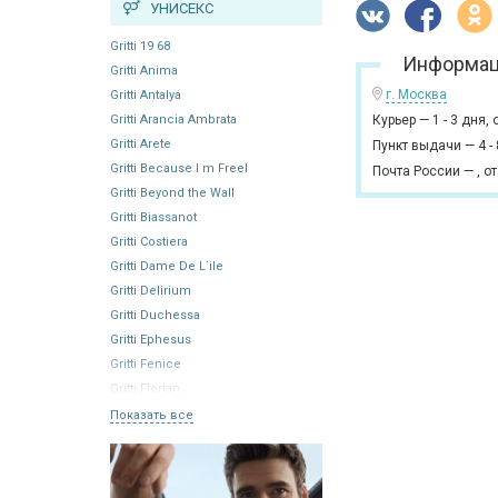
УНИСЕКС
Gritti 19 68
Информац
Gritti Anima
г. Москва
Gritti Antalya
Gritti Arancia Ambrata
Курьер
—
1 - 3 дня,
Gritti Arete
Пункт выдачи
—
4 -
Gritti Because I m Freel
Почта России
—
,
от
Gritti Beyond the Wall
Gritti Biassanot
Gritti Costiera
Gritti Dame De L`ile
Gritti Delirium
Gritti Duchessa
Gritti Ephesus
Gritti Fenice
Gritti Florian
Показать все