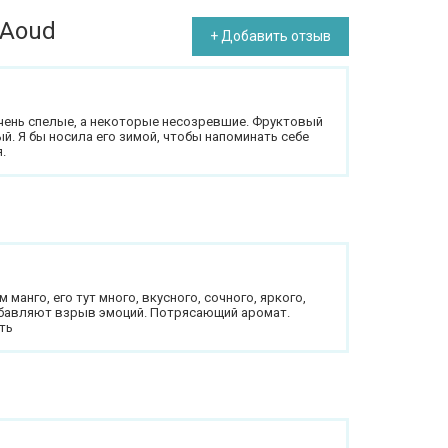
 Aoud
+ Добавить отзыв
чень спелые, а некоторые несозревшие. Фруктовый
ый. Я бы носила его зимой, чтобы напоминать себе
.
 манго, его тут много, вкусного, сочного, яркого,
добавляют взрыв эмоций. Потрясающий аромат.
ть