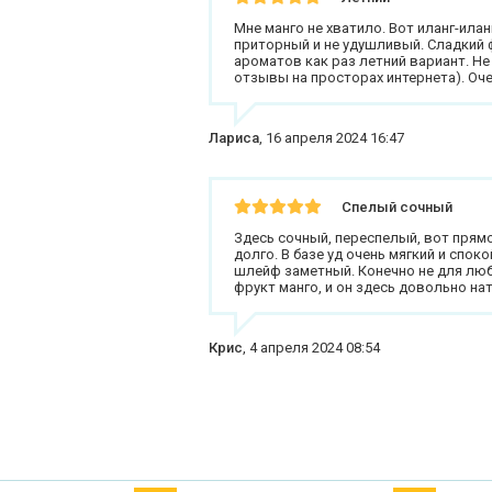
Мне манго не хватило. Вот иланг-иланг
приторный и не удушливый. Сладкий 
ароматов как раз летний вариант. Не
отзывы на просторах интернета). Оч
Лариса
,
16 апреля 2024 16:47
Спелый сочный
Здесь сочный, переспелый, вот прямо
долго. В базе уд очень мягкий и спок
шлейф заметный. Конечно не для лю
фрукт манго, и он здесь довольно нат
Крис
,
4 апреля 2024 08:54