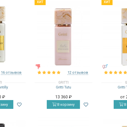
ХИТ
ХИТ
ЖЕНСКИЕ
УНИСЕКС
16 отзывов
12 отзывов
TI
GRITTI
G
ntilly
Gritti Tutu
Gritti
0
₽
13 360
₽
от 
зину
В корзину
В