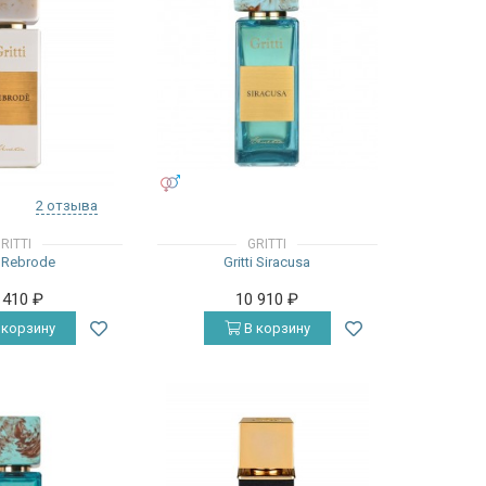
УНИСЕКС
2 отзыва
RITTI
GRITTI
i Rebrode
Gritti Siracusa
 410
₽
10 910
₽
 корзину
В корзину