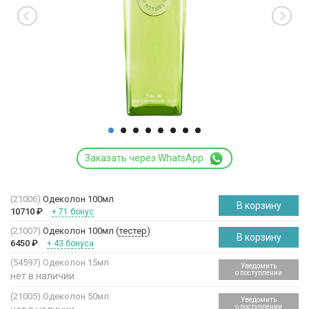
Заказать через WhatsApp
(21006)
Одеколон 100мл
В корзину
10710
₽
+ 71 бонус
(21007)
Одеколон 100мл (
тестер
)
В корзину
6450
₽
+ 43 бонуса
(54597)
Одеколон 15мл
Уведомить
о поступлении
нет в наличии
(21005)
Одеколон 50мл
Уведомить
о поступлении