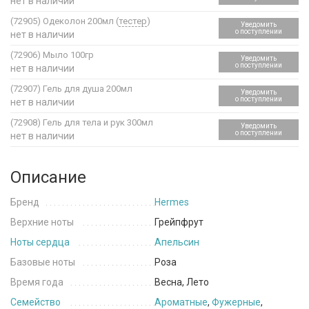
нет в наличии
(72905)
Одеколон 200мл (
тестер
)
Уведомить
о поступлении
нет в наличии
(72906)
Мыло 100гр
Уведомить
о поступлении
нет в наличии
(72907)
Гель для душа 200мл
Уведомить
о поступлении
нет в наличии
(72908)
Гель для тела и рук 300мл
Уведомить
о поступлении
нет в наличии
Описание
Бренд
Hermes
Верхние ноты
Грейпфрут
Ноты сердца
Апельсин
Базовые ноты
Роза
Время года
Весна, Лето
Семейство
Ароматные
,
Фужерные
,