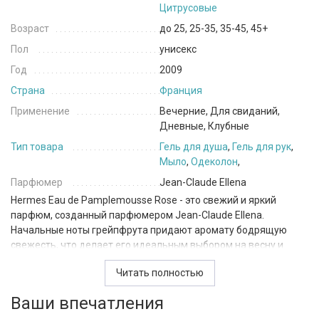
Цитрусовые
Возраст
до 25, 25-35, 35-45, 45+
Пол
унисекс
Год
2009
Страна
Франция
Применение
Вечерние, Для свиданий,
Дневные, Клубные
Тип товара
Гель для душа
,
Гель для рук
,
Мыло
,
Одеколон
,
Парфюмер
Jean-Claude Ellena
Hermes Eau de Pamplemousse Rose - это свежий и яркий
парфюм, созданный парфюмером Jean-Claude Ellena.
Начальные ноты грейпфрута придают аромату бодрящую
свежесть, что делает его идеальным выбором на весну и
лето. В сердце звучит апельсиновый цвет, который дополняет
Читать полностью
композицию мягкой едкостью. Роза в базовых нотах
добавляет нежности и женственности, создавая идеальный
Ваши впечатления
баланс цитрусовых, ароматических и фужерных нот.