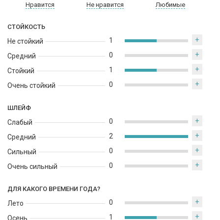
Нравится
Не нравится
Любимые
современный компонент добавляет тонкие пряные и
землистые оттенки, завершая аромат мягким, но стойким
СТОЙКОСТЬ
шлейфом.
+
1
Не стойкий
+
0
Средний
+
1
Стойкий
+
0
Очень стойкий
ШЛЕЙФ
+
0
Слабый
+
2
Средний
+
0
Сильный
+
0
Очень сильный
ДЛЯ КАКОГО ВРЕМЕНИ ГОДА?
+
0
Лето
+
1
Осень