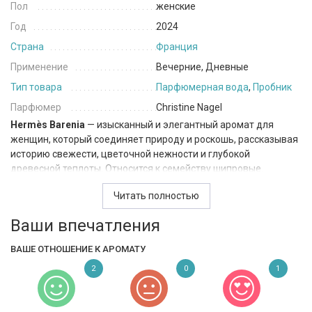
Пол
женские
Год
2024
Страна
Франция
Применение
Вечерние, Дневные
Тип товара
Парфюмерная вода
,
Пробник
Парфюмер
Christine Nagel
Hermès Barenia
— изысканный и элегантный аромат для
женщин, который соединяет природу и роскошь, рассказывая
историю свежести, цветочной нежности и глубокой
древесной теплоты. Относится к семейству шипровые.
Верхние ноты открываются цитрусовой яркостью бергамота,
Читать полностью
подчеркнутой неожиданной сладостью
miracle berry
. Этот
Ваши впечатления
экзотический аккорд создаёт эффектное и интригующее
первое впечатление, словно обещание чего-то
ВАШЕ ОТНОШЕНИЕ К АРОМАТУ
необычного. Сердце аромата расцветает аккордом белого
гедихиума — цветка с чистым и слегка пряным звучанием,
2
0
1
которое придаёт композиции утонченность и изящество. В
базе глубокие и насыщенные древесные ноты пачули и дуба
соединяются с уникальным звучанием Akigalawood. Этот