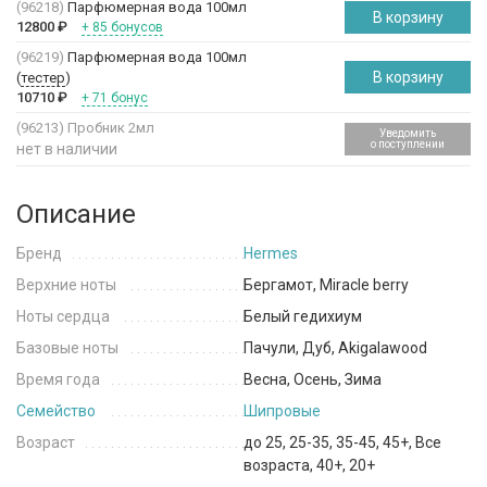
(96218)
Парфюмерная вода 100мл
В корзину
12800
₽
+ 85 бонусов
(96219)
Парфюмерная вода 100мл
В корзину
(
тестер
)
10710
₽
+ 71 бонус
(96213)
Пробник 2мл
Уведомить
о поступлении
нет в наличии
Описание
Бренд
Hermes
Верхние ноты
Бергамот, Miracle berry
Ноты сердца
Белый гедихиум
Базовые ноты
Пачули, Дуб, Akigalawood
Время года
Весна, Осень, Зима
Семейство
Шипровые
Возраст
до 25, 25-35, 35-45, 45+, Все
возраста, 40+, 20+