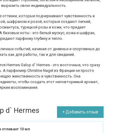
 выразить свою индивидуальность.
е оттенки, которые подчеркивают чувственность и
вой, шафраном и розой, которые создают легкий,
османтуса, турецкой розы и кожи, что придает
А базовые ноты - это белый мускус, кожа и шафран,
ридают парфюму глубину и тепло.
зличных событий, начиная от дневных и спортивных до
ать как для работы, так и для свиданий.
ся Hermes Galop d` Hermes - это восточные, что сразу
. А парфюмер Christine Nagel из Франции не просто
тоящую женственность и чувственность. Она
едиенты, чтобы создать этот неповторимый аромат,
 яркие воспоминания.
p d` Hermes
+ Добавить отзыв
 отливант 10 мл