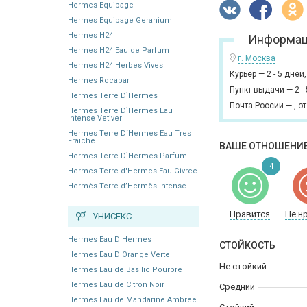
Hermes Equipage
Hermes Equipage Geranium
Hermes H24
Информац
Hermes H24 Eau de Parfum
г. Москва
Hermes H24 Herbes Vives
Курьер
—
2 - 5 дней
Hermes Rocabar
Пункт выдачи
—
2 -
Hermes Terre D`Hermes
Почта России
—
,
от
Hermes Terre D`Hermes Eau
Intense Vetiver
Hermes Terre D`Hermes Eau Tres
Fraiche
ВАШЕ ОТНОШЕНИЕ
Hermes Terre D`Hermes Parfum
4
Hermes Terre d'Hermes Eau Givree
Hermès Terre d’Hermès Intense
Нравится
Не н
УНИСЕКС
Hermes Eau D'Hermes
СТОЙКОСТЬ
Hermes Eau D Orange Verte
Не стойкий
Hermes Eau de Basilic Pourpre
Hermes Eau de Citron Noir
Средний
Hermes Eau de Mandarine Ambree