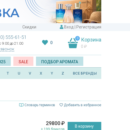
Скидки
Вход
|
Регистрация
00) 555-61-51
0
Корзина
0
 9:00 до 21:00
0
₽
 звонок
025
SALE
ПОДБОР АРОМАТА
T
U
V
X
Y
Z
ВСЕ БРЕНДЫ
Словарь терминов
Добавить в избранное
29800
₽
В корзину
+ 199 бонусов