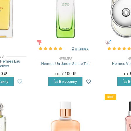
ЖЕНСКИЕ
УНИСЕКС
2 отзыва
ES
HERMES
H
`Hermes Eau
Hermes Un Jardin Sur Le Toit
Hermes Vo
etiver
30
₽
от 7 100
₽
от 
зину
В корзину
В
ХИТ