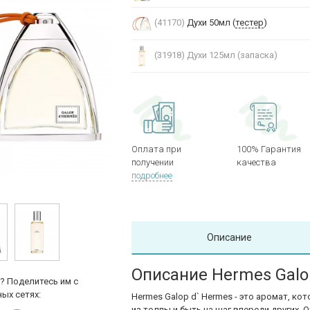
(41170)
Духи 50мл (
тестер
)
(31918)
Духи 125мл (запаска)
Оплата при
100% Гарантия
получении
качества
подробнее
Описание
Описание Hermes Galo
? Поделитесь им с
ых сетях:
Hermes Galop d` Hermes - это аромат, к
из толпы и быть на шаг впереди других.