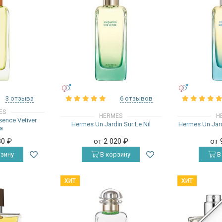
УНИСЕКС
УНИСЕКС
3 отзыва
6 отзывов
ES
HERMES
H
ence Vetiver
Hermes Un Jardin Sur Le Nil
Hermes Un Jard
a
30
₽
от 2 020
₽
от 
зину
В корзину
В
ХИТ
ХИТ