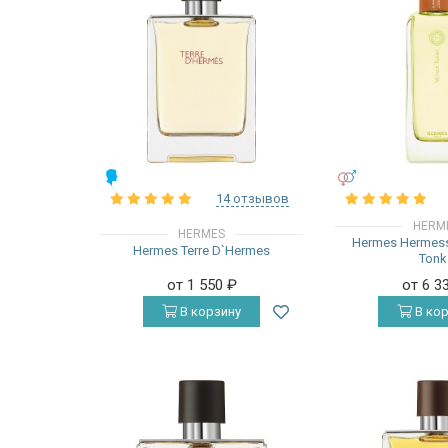
МУЖСКИЕ
УНИСЕКС
14 отзывов
HERM
HERMES
Hermes Hermess
Hermes Terre D`Hermes
Tonk
от 1 550
₽
от 6 3
В корзину
В кор