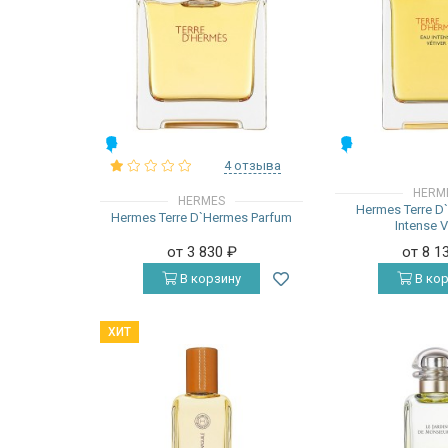
МУЖСКИЕ
МУЖСКИЕ
4 отзыва
HERM
HERMES
Hermes Terre D
Hermes Terre D`Hermes Parfum
Intense V
от 3 830
₽
от 8 1
В корзину
В кор
ХИТ