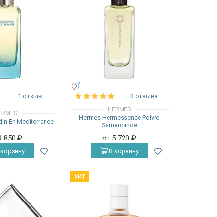
УНИСЕКС
1 отзыв
3 отзыва
HERMES
ERMES
Hermes Hermessence Poivre
in En Mediterranee
Samarcande
9 850
₽
от 5 720
₽
 корзину
В корзину
ХИТ