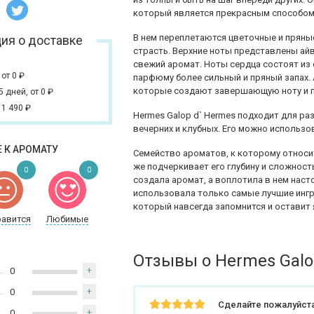
который является прекрасным способом
В нем переплетаются цветочные и пряны
ия о доставке
страсть. Верхние ноты представлены ай
свежий аромат. Ноты сердца состоят из 
,
от 0
₽
парфюму более сильный и пряный запах. 
которые создают завершающую ноту и п
 5 дней,
от 0
₽
 1 490
₽
Hermes Galop d` Hermes подходит для ра
вечерних и клубных. Его можно использов
 К АРОМАТУ
Семейство ароматов, к которому относит
же подчеркивает его глубину и сложность
0
0
создала аромат, а воплотила в нем нас
использовала только самые лучшие ингр
который навсегда запомнится и оставит
равится
Любимые
Отзывы о Hermes Galo
0
+
0
+
Сделайте пожалуйста
0
+