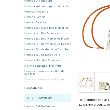
Hermes 24 Faubourg
Hermes 24 Faubourg Eau Delicate
Hermes Amazone
Hermes Barenia
Hermes Caleche
Hermes Eau Claire Des Merveilles
Hermes Eau Des Merveilles
Hermes Eau Des Merveilles Bleue
Hermes Eau Des Merveilles Pegase
Hermes Eau de Gentiane Blanche
Hermes Eau de Neroli Dore
Hermes Elixir des Merveilles
Hermes Galop d` Hermes
Hermes Hermessence Brin de
Reglisse
Hermes Hermessence Muguet
Porcelaine
Показать все
ДЛЯ МУЖЧИН
Понравился аромат 
друзьями в социальн
Hermes Bel Ami Vetiver