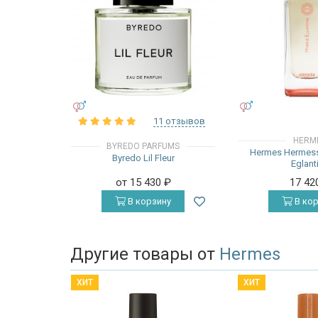
УНИСЕКС
УНИСЕКС
11 отзывов
HERM
BYREDO PARFUMS
Hermes Hermess
Byredo Lil Fleur
Eglant
от 15 430
₽
17 42
В корзину
В кор
Другие товары от
Hermes
ХИТ
ХИТ