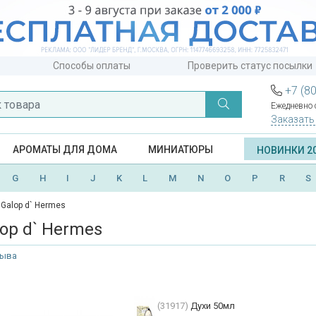
Способы оплаты
Проверить статус посылки
+7 (8
Ежедневно с
Заказать
АРОМАТЫ ДЛЯ ДОМА
МИНИАТЮРЫ
НОВИНКИ 2
G
H
I
J
K
L
M
N
O
P
R
S
Galop d` Hermes
op d` Hermes
зыва
(31917)
Духи 50мл