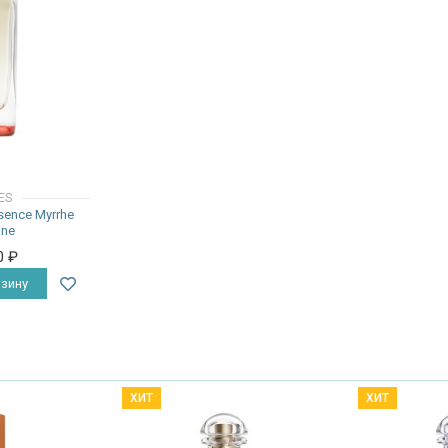
ES
ence Myrrhe
ine
0
₽
зину
ХИТ
ХИТ