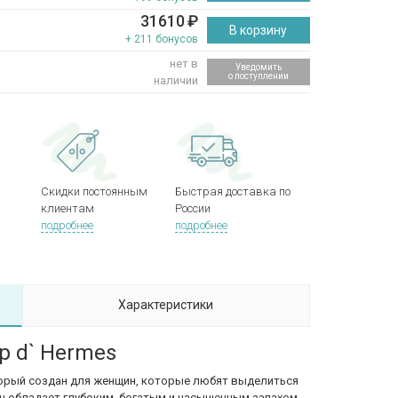
31610
₽
В корзину
+ 211 бонусов
нет в
Уведомить
о поступлении
наличии
Скидки постоянным
Быстрая доставка по
клиентам
России
подробнее
подробнее
Характеристики
p d` Hermes
оторый создан для женщин, которые любят выделиться
 Он обладает глубоким, богатым и насыщенным запахом,