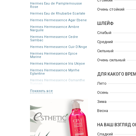
Стойкий
Hermes Eau de Pamplemousse
Rose
Очень стойкий
Hermes Eau de Rhubarbe Ecarlate
Hermes Hermessence Agar Ebene
ШЛЕЙФ
Hermes Hermessence Ambre
Narguile
Слабый
Hermes Hermessence Cedre
Sambac
Средний
Hermes Hermessence Cuir D'Ange
Сильный
Hermes Hermessence Epice
Marine
Очень сильный
Hermes Hermessence Iris Ukiyoe
Hermes Hermessence Myrrhe
Eglantine
ДЛЯ КАКОГО ВРЕ
Hermes Hermessence Osmanthe
Лето
Yunnan
Показать все
Осень
Зима
Весна
НА ВАШ ВЗГЛЯД О
Сладкий