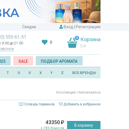
Скидки
Вход
|
Регистрация
00) 555-61-51
0
Корзина
0
 9:00 до 21:00
0
₽
 звонок
025
SALE
ПОДБОР АРОМАТА
T
U
V
X
Y
Z
ВСЕ БРЕНДЫ
Коллекция: Hermessence
Словарь терминов
Добавить в избранное
43350
₽
В корзину
+ 289 бонусов