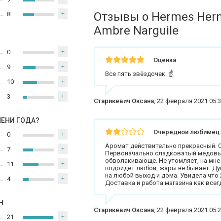
Отзывы о Hermes Her
8
+
Ambre Narguile
0
+
Оценка
9
+
Все пять звёздочек. ☝
10
+
3
+
Старикевич Оксана
,
22 февраля 2021 05:
МЕНИ ГОДА?
Очередной любимец
0
+
Аромат действительно прекрасный. С
7
+
Первоначально сладковатый медовый,
обволакивающе. Не утомляет, на мне 
11
+
подойдёт любой, жары не бывает. Д
на любой выход и дома. Увидела что 
4
+
Доставка и работа магазина как всегд
Н
Старикевич Оксана
,
22 февраля 2021 05:
21
+