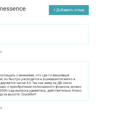
messence
+ Добавить отзыв
31
.
оглашусь с мнениями, что где-то вишнёвый.
 но быстро расходится и усаживается мягко и
держится часов 4,5. Так как живу на ДВ сезон
умаю о приобретение полноценного флакона, можно
2004 года выпуска удивилась, действительно Класс.
а на высоте. Спасибо!!!
27