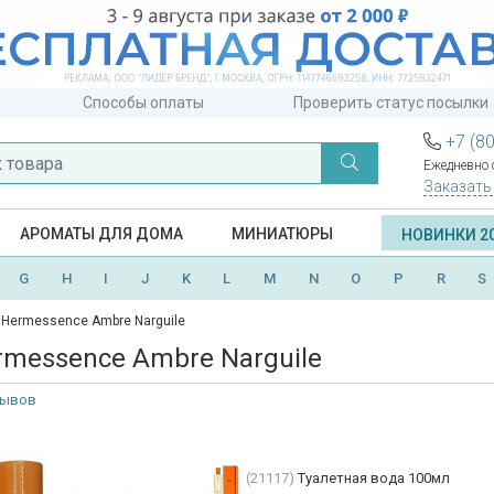
Способы оплаты
Проверить статус посылки
+7 (8
Ежедневно с
Заказать
АРОМАТЫ ДЛЯ ДОМА
МИНИАТЮРЫ
НОВИНКИ 2
G
H
I
J
K
L
M
N
O
P
R
S
Hermessence Ambre Narguile
messence Ambre Narguile
зывов
(21117)
Туалетная вода 100мл