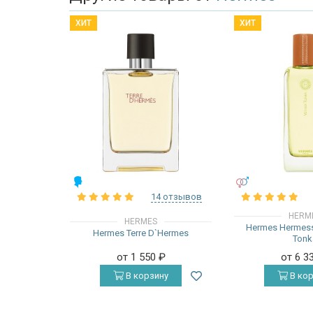
ХИТ
ХИТ
МУЖСКИЕ
УНИСЕКС
14 отзывов
HERM
HERMES
Hermes Hermess
Hermes Terre D`Hermes
Tonk
от 1 550
₽
от 6 3
В корзину
В кор