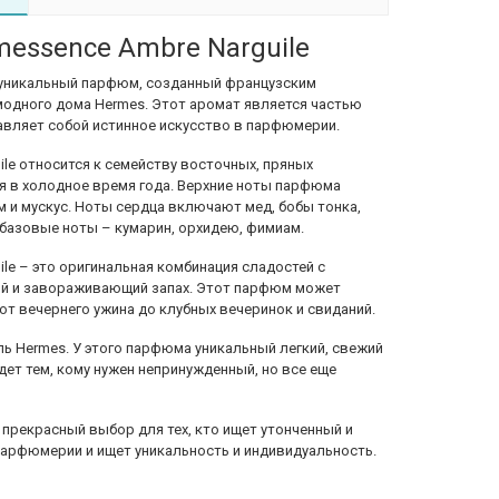
essence Ambre Narguile
о уникальный парфюм, созданный французским
дного дома Hermes. Этот аромат является частью
авляет собой истинное искусство в парфюмерии.
le относится к семейству восточных, пряных
 в холодное время года. Верхние ноты парфюма
м и мускус. Ноты сердца включают мед, бобы тонка,
А базовые ноты – кумарин, орхидею, фимиам.
le – это оригинальная комбинация сладостей с
й и завораживающий запах. Этот парфюм может
от вечернего ужина до клубных вечеринок и свиданий.
иль Hermes. У этого парфюма уникальный легкий, свежий
йдет тем, кому нужен непринужденный, но все еще
о прекрасный выбор для тех, кто ищет утонченный и
арфюмерии и ищет уникальность и индивидуальность.