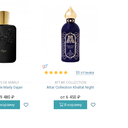
УНИСЕКС
33 отзыва
S DE MARLY
ATTAR COLLECTION
e Marly Oajan
Attar Collection Khaltat Night
19 480
₽
от 6 450
₽
 корзину
В корзину