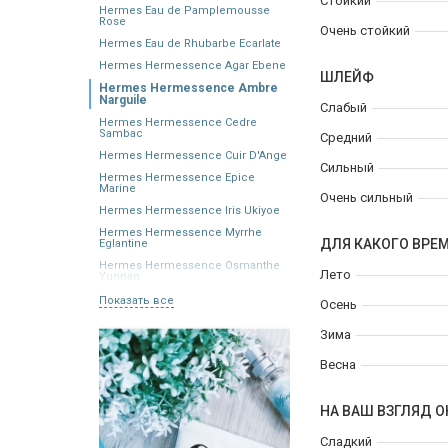
Стойкий
Hermes Eau de Pamplemousse
Rose
Очень стойкий
Hermes Eau de Rhubarbe Ecarlate
Hermes Hermessence Agar Ebene
ШЛЕЙФ
Hermes Hermessence Ambre
Narguile
Слабый
Hermes Hermessence Cedre
Sambac
Средний
Hermes Hermessence Cuir D'Ange
Сильный
Hermes Hermessence Epice
Marine
Очень сильный
Hermes Hermessence Iris Ukiyoe
Hermes Hermessence Myrrhe
ДЛЯ КАКОГО ВРЕ
Eglantine
Hermes Hermessence Osmanthe
Лето
Yunnan
Показать все
Осень
Зима
Весна
НА ВАШ ВЗГЛЯД О
Сладкий