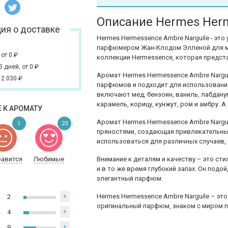
Описание Hermes Herm
ия о доставке
Hermes Hermessence Ambre Narguile - эт
парфюмером Жан-Клодом Элленой для мо
,
от 0
₽
коллекции Hermessence, которая предст
 5 дней,
от 0
₽
Аромат Hermes Hermessence Ambre Nargui
 2 030
₽
парфюмов и подходит для использования
включают мед, бензоин, ваниль, лабдану
карамель, корицу, кунжут, ром и амбру. 
 К АРОМАТУ
Аромат Hermes Hermessence Ambre Nargui
1
23
пряностями, создающая привлекательны
использоваться для различных случаев, 
равится
Любимые
Внимание к деталям и качеству – это ст
и в то же время глубокий запах. Он подо
элегантный парфюм.
Hermes Hermessence Ambre Narguile – эт
2
+
оригинальный парфюм, знаком с миром п
4
+
9
+