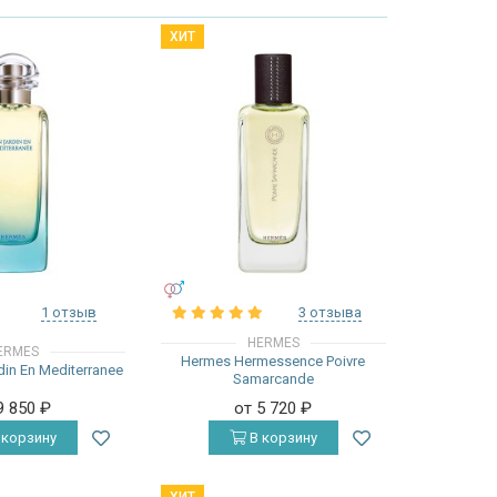
ХИТ
УНИСЕКС
1 отзыв
3 отзыва
HERMES
ERMES
Hermes Hermessence Poivre
in En Mediterranee
Samarcande
9 850
₽
от 5 720
₽
 корзину
В корзину