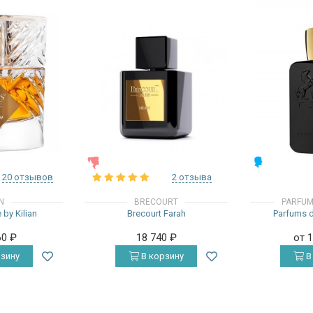
ЖЕНСКИЕ
МУЖСКИЕ
20 отзывов
2 отзыва
AN
BRECOURT
PARFUM
 by Kilian
Brecourt Farah
Parfums d
60
₽
18 740
₽
от 
зину
В корзину
В