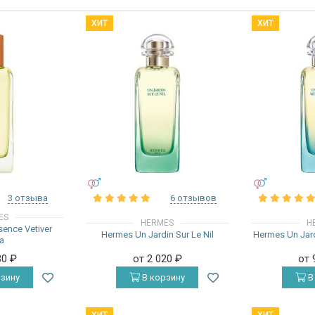
ХИТ
ХИТ
УНИСЕКС
УНИСЕКС
3 отзыва
6 отзывов
ES
HERMES
H
ence Vetiver
Hermes Un Jardin Sur Le Nil
Hermes Un Jard
a
30
₽
от 2 020
₽
от 
зину
В корзину
В