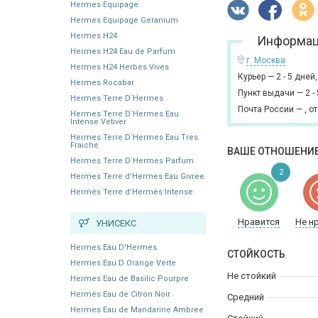
Hermes Equipage
Hermes Equipage Geranium
Hermes H24
Информац
Hermes H24 Eau de Parfum
г. Москва
Hermes H24 Herbes Vives
Курьер
—
2 - 5 дней
Hermes Rocabar
Пункт выдачи
—
2 -
Hermes Terre D`Hermes
Почта России
—
,
от
Hermes Terre D`Hermes Eau
Intense Vetiver
Hermes Terre D`Hermes Eau Tres
Fraiche
ВАШЕ ОТНОШЕНИЕ
Hermes Terre D`Hermes Parfum
2
Hermes Terre d'Hermes Eau Givree
Hermès Terre d’Hermès Intense
Нравится
Не н
УНИСЕКС
Hermes Eau D'Hermes
СТОЙКОСТЬ
Hermes Eau D Orange Verte
Не стойкий
Hermes Eau de Basilic Pourpre
Hermes Eau de Citron Noir
Средний
Hermes Eau de Mandarine Ambree