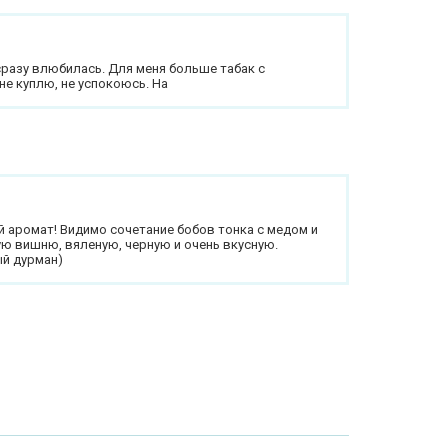
сразу влюбилась. Для меня больше табак с
не куплю, не успокоюсь. На
 аромат! Видимо сочетание бобов тонка с медом и
ю вишню, вяленую, черную и очень вкусную.
ый дурман)