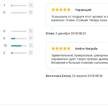
1
+
Чарующий
0
+
Услышала от подруги этот аромат и 
ванилью. Очень стойкий. Теперь пока 
0
+
Юлия
,
3 декабря 2018 08:25
6
+
15
+
Ambre Narguile
2
+
Удивительный, прекрасный, шикарный
карамелью дает такую пряную дымну
Вечерний и больше осенний, кальянн
Веселова Елена
,
23 апреля 2018 08:56