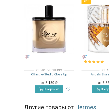
ХИТ
УНИСЕКС
УНИСЕКС
OLFACTIVE STUDIO
KILI
Olfactive Studio Close Up
Angels Share
от 8 130
₽
от 3 3
В корзину
В кор
Другие товары от
Hermes