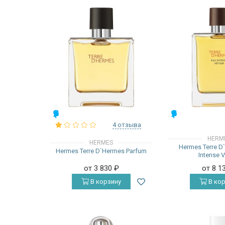
МУЖСКИЕ
МУЖСКИЕ
4 отзыва
HERM
HERMES
Hermes Terre D
Hermes Terre D`Hermes Parfum
Intense V
от 3 830
₽
от 8 1
В корзину
В кор