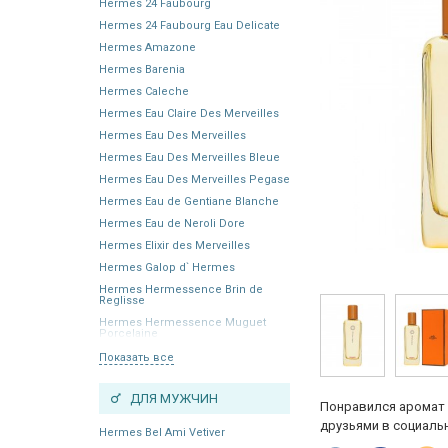
Hermes 24 Faubourg
Hermes 24 Faubourg Eau Delicate
Hermes Amazone
Hermes Barenia
Hermes Caleche
Hermes Eau Claire Des Merveilles
Hermes Eau Des Merveilles
Hermes Eau Des Merveilles Bleue
Hermes Eau Des Merveilles Pegase
Hermes Eau de Gentiane Blanche
Hermes Eau de Neroli Dore
Hermes Elixir des Merveilles
Hermes Galop d` Hermes
Hermes Hermessence Brin de
Reglisse
Hermes Hermessence Muguet
Porcelaine
Показать все
ДЛЯ МУЖЧИН
Понравился аромат 
друзьями в социальн
Hermes Bel Ami Vetiver