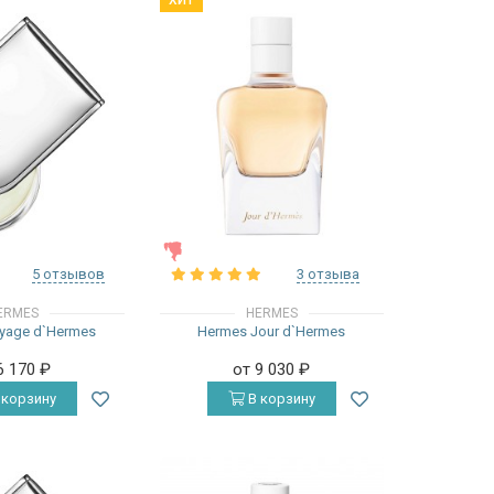
ХИТ
ЖЕНСКИЕ
5 отзывов
3 отзыва
ERMES
HERMES
yage d`Hermes
Hermes Jour d`Hermes
6 170
₽
от 9 030
₽
 корзину
В корзину