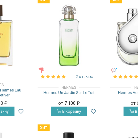
ХИТ
ХИТ
ЖЕНСКИЕ
УНИСЕКС
2 отзыва
ES
HERMES
H
`Hermes Eau
Hermes Un Jardin Sur Le Toit
Hermes Vo
etiver
30
₽
от 7 100
₽
от 
зину
В корзину
В
ХИТ