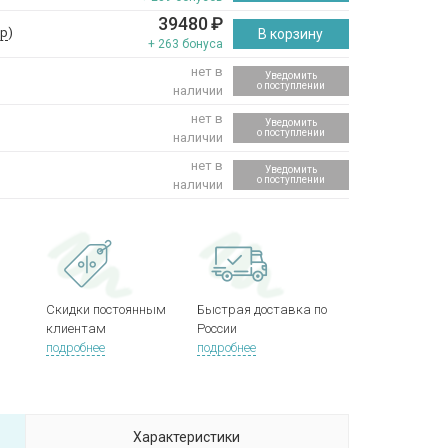
39480
₽
ер
)
В корзину
+ 263 бонуса
нет в
Уведомить
о поступлении
наличии
нет в
Уведомить
о поступлении
наличии
нет в
Уведомить
о поступлении
наличии
Скидки постоянным
Быстрая доставка по
клиентам
России
подробнее
подробнее
Характеристики