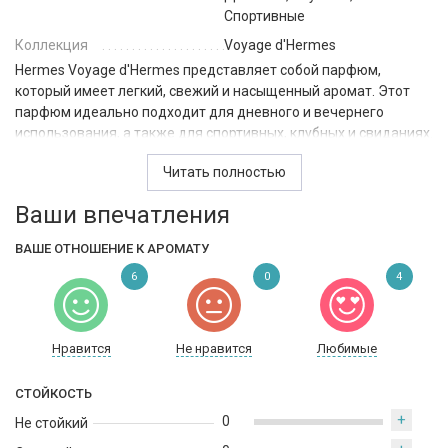
Спортивные
Коллекция
Voyage d'Hermes
Hermes Voyage d'Hermes представляет собой парфюм,
который имеет легкий, свежий и насыщенный аромат. Этот
парфюм идеально подходит для дневного и вечернего
использования, а также для спортивных, клубных и свиданиях.
Аромат открывается свежими нотами кардамона, лимона,
Читать полностью
можжевельника и специй, которые подчеркиваются
Ваши впечатления
приятными цветочными нотами сердца, гедионом, зелеными
нотами, розой и чаем.
ВАШЕ ОТНОШЕНИЕ К АРОМАТУ
Наконец, базовые ноты амбры, древесных нот, мускуса и
6
0
4
сандала добавляют глубины и сложности аромату. Это
делает парфюм Hermes Voyage d'Hermes специальным и
уникальным.
Нравится
Не нравится
Любимые
Семейство ароматов, к которому принадлежит этот парфюм,
является древесно-мускусным с нотами цветов. Он идеально
СТОЙКОСТЬ
подходит для использования весной, летом и осенью.
+
0
Не стойкий