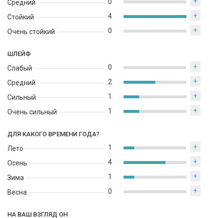
Hermes Voyage d'Hermes Eau de Parfum производится во
+
0
Средний
Франции и представляет собой один из самых
+
4
Стойкий
высококачественных парфюмов, доступных на рынке. Он
+
0
идеально подходит для тех, кто ищет свежий, насыщенный и
Очень стойкий
уникальный аромат.
ШЛЕЙФ
+
0
Слабый
+
2
Средний
+
1
Сильный
+
1
Очень сильный
ДЛЯ КАКОГО ВРЕМЕНИ ГОДА?
+
1
Лето
+
4
Осень
+
1
Зима
+
0
Весна
НА ВАШ ВЗГЛЯД ОН