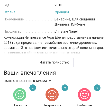
Год
2018
Страна
Франция
Применение
Вечерние, Для свиданий,
Дневные, Клубные
Парфюмер
Christine Nagel
Композиция Hermessence Agar Ebene представлена в начале
2018 года, представляет семейство восточно-древесных
ароматов. Это парфюм исключительно второй половины дня,
он приносит в образ мужчин и женщин оттенки
таинственности и необъяснимой притягательности. С первой
Читать полностью
до последней нотки в бездну релакса погружают аккорды
древесины ценных пород, которая, как магия, уничтожают
Ваши впечатления
границы между миром фантазий и реальностью, позволяя
парить в нейтральных водах безграничного подсознания.
ВАШЕ ОТНОШЕНИЕ К АРОМАТУ
Аромат Agar Ebene посвящен двум уникальным
2
0
0
ароматическим ингредиентам: дереву агар и эбеновому
дереву, которые обладают особым теплом и самобытностью,
окружают таинством ароматического звучания и позволяют
реализовать скрытые таланты.
Нравится
Не нравится
Любимые