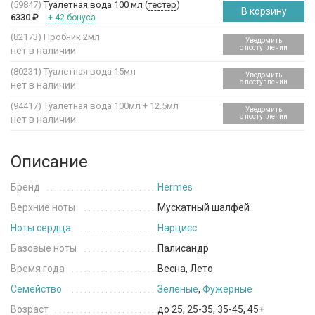
(59847)
Туалетная вода 100 мл (
тестер
)
В корзину
6330
₽
+ 42 бонуса
(82173)
Пробник 2мл
Уведомить
о поступлении
нет в наличии
(80231)
Туалетная вода 15мл
Уведомить
о поступлении
нет в наличии
(94417)
Туалетная вода 100мл + 12.5мл
Уведомить
о поступлении
нет в наличии
Описание
Бренд
Hermes
Верхние ноты
Мускатный шалфей
Ноты сердца
Нарцисс
Базовые ноты
Палисандр
Время года
Весна, Лето
Семейство
Зеленые
,
Фужерные
Возраст
до 25, 25-35, 35-45, 45+