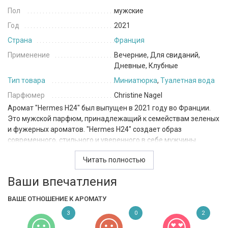
Пол
мужские
Год
2021
Страна
Франция
Применение
Вечерние, Для свиданий,
Дневные, Клубные
Тип товара
Миниатюрка
,
Туалетная вода
Парфюмер
Christine Nagel
Аромат "Hermes H24" был выпущен в 2021 году во Франции.
Это мужской парфюм, принадлежащий к семействам зеленых
и фужерных ароматов. "Hermes H24" создает образ
современного, стильного и уверенного в себе мужчины.
Верхние ноты "Hermes H24" открываются мускатным
Читать полностью
шалфеем. Эта свежая и ароматная нота придает парфюму
Ваши впечатления
элегантность и яркость. Мускатный шалфей вносит
пикантность и придает аромату уникальный характер. В
ВАШЕ ОТНОШЕНИЕ К АРОМАТУ
сердце аромата раскрывается нарцисс. Эта нота добавляет
аромату цветочные оттенки, придавая ему нежность и
3
0
2
изящество. Нарцисс создает элегантное и привлекательное