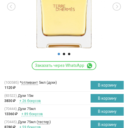
Заказать через WhatsApp
(100585)
*
отливант
5мл (духи)
В корзину
1120
₽
(83522)
Духи 15м
В корзину
3830
₽
+ 26 бонусов
(70444)
Духи 75мл
В корзину
13360
₽
+ 89 бонусов
(70445)
Духи 75мл (
тестер
)
В корзину
8780
₽
+ 59 бонусов