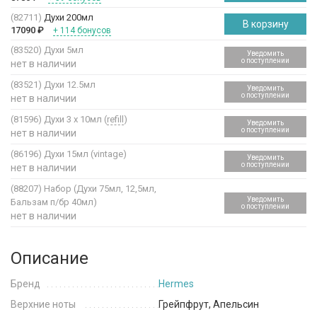
(82711)
Духи 200мл
В корзину
17090
₽
+ 114 бонусов
(83520)
Духи 5мл
Уведомить
о поступлении
нет в наличии
(83521)
Духи 12.5мл
Уведомить
о поступлении
нет в наличии
(81596)
Духи 3 х 10мл (
refill
)
Уведомить
о поступлении
нет в наличии
(86196)
Духи 15мл (vintage)
Уведомить
о поступлении
нет в наличии
(88207)
Набор (Духи 75мл, 12,5мл,
Уведомить
Бальзам п/бр 40мл)
о поступлении
нет в наличии
Описание
Бренд
Hermes
Верхние ноты
Грейпфрут, Апельсин