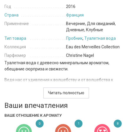
Год
2016
Страна
Франция
Применение
Вечерние, Для свиданий,
Дневные, Клубные
Тип товара
Пробник
,
Туалетная вода
Коллекция
Eau des Merveilles Collection
Парфюмер
Christine Nagel
Туалетная вода с древесно-минеральным ароматом,
обещание сюрприза и свежести.
Ведя нас от удивления к волшебству и от волшебства к
восхищению, Eau des Merveilles Bleue направляет наше
обоняние в облако фантазий. Этот многоплановый роман
Читать полностью
основан на амброво-древесном аккорде, резонирующем с
Ваши впечатления
первых моментов, и покоряет своей блистательной
женственностью без ощутимых цветочных составляющих.
ВАШЕ ОТНОШЕНИЕ К АРОМАТУ
0
1
8