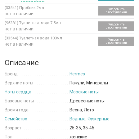
(33541)
Пробник 2мл
Уведомить
о поступлении
нет в наличии
(95281)
Туалетная вода 7.5мл
Уведомить
о поступлении
нет в наличии
(33544)
Туалетная вода 100мл
Уведомить
о поступлении
нет в наличии
Описание
Бренд
Hermes
Верхние ноты
Пачули, Минералы
Ноты сердца
Морские ноты
Базовые ноты
Древесные ноты
Время года
Весна, Лето
Семейство
Водные
,
Фужерные
Возраст
25-35, 35-45
Пол
женские