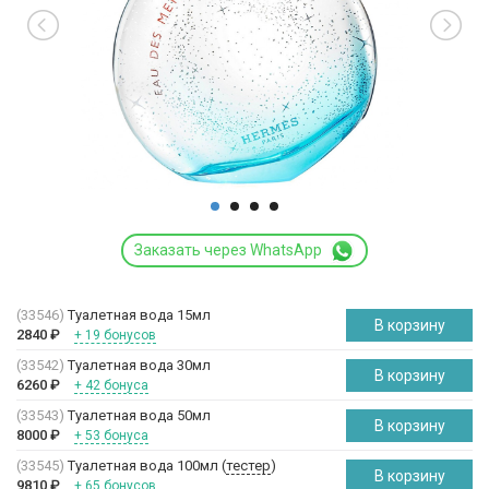
Заказать через WhatsApp
(33546)
Туалетная вода 15мл
В корзину
2840
₽
+ 19 бонусов
(33542)
Туалетная вода 30мл
В корзину
6260
₽
+ 42 бонуса
(33543)
Туалетная вода 50мл
В корзину
8000
₽
+ 53 бонуса
(33545)
Туалетная вода 100мл (
тестер
)
В корзину
9810
₽
+ 65 бонусов