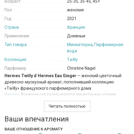
Возраст
25-35, 35-45, 45+
Пол
женские
Год
2021
Страна
Франция
Применение
Дневные
Тип товара
Миниатюрка
,
Парфюмерная
вода
Коллекция
Twilly
Парфюмер
Christine Nagel
Hermes Twilly d`Hermes Eau Ginger
— женский цветочный
древесно-мускусный аромат, пополнивший коллекцию
«Twilly» французского парфюмерного дома
Hermes
. Композиция раскрывается пикантными нотами
засахаренного имбиря, кедра и пиона. Столь необычный
Читать полностью
выбор ингредиентов вполне оправдан: когда аромат состоит
из контрастных сладких, свежих и древесных нот, от него
Ваши впечатления
невозможно устать, он всегда ощущается по-новому.
ВАШЕ ОТНОШЕНИЕ К АРОМАТУ