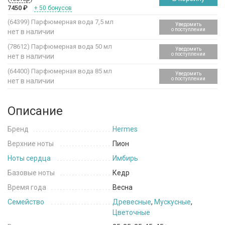
7450
₽
+ 50 бонусов
(64399)
Парфюмерная вода 7,5 мл
Уведомить
о поступлении
нет в наличии
(78612)
Парфюмерная вода 50 мл
Уведомить
о поступлении
нет в наличии
(64400)
Парфюмерная вода 85 мл
Уведомить
о поступлении
нет в наличии
Описание
Бренд
Hermes
Верхние ноты
Пион
Ноты сердца
Имбирь
Базовые ноты
Кедр
Время года
Весна
Семейство
Древесные
,
Мускусные
,
Цветочные