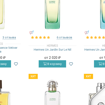
УНИСЕКС
УНИСЕКС
3 отзыва
6 отзывов
ES
HERMES
H
ence Vetiver
Hermes Un Jardin Sur Le Nil
Hermes Un Jard
a
30
₽
от 2 020
₽
от 
зину
В корзину
В
ХИТ
ХИТ