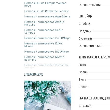
Hermes Eau de Pamplemousse
Очень стойкий
Rose
Hermes Eau de Rhubarbe Ecarlate
ШЛЕЙФ
Hermes Hermessence Agar Ebene
Hermes Hermessence Ambre
Слабый
Narguile
Hermes Hermessence Cedre
Средний
Sambac
Hermes Hermessence Cuir D'Ange
Сильный
Hermes Hermessence Epice
Очень сильный
Marine
Hermes Hermessence Iris Ukiyoe
ДЛЯ КАКОГО ВРЕ
Hermes Hermessence Myrrhe
Eglantine
Лето
Hermes Hermessence Osmanthe
Yunnan
Осень
Показать все
Зима
Весна
НА ВАШ ВЗГЛЯД О
Сладкий