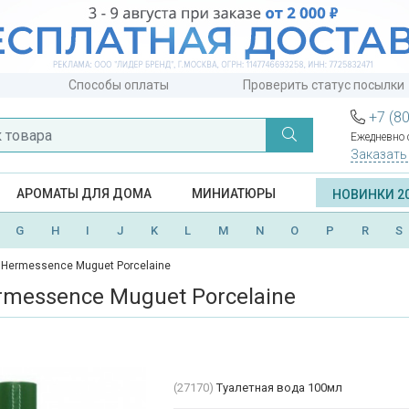
Способы оплаты
Проверить статус посылки
+7 (8
Ежедневно с
Заказать
АРОМАТЫ ДЛЯ ДОМА
МИНИАТЮРЫ
НОВИНКИ 2
G
H
I
J
K
L
M
N
O
P
R
S
Hermessence Muguet Porcelaine
messence Muguet Porcelaine
(27170)
Туалетная вода 100мл