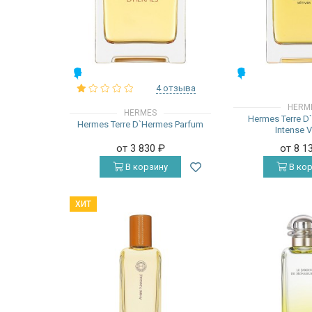
МУЖСКИЕ
МУЖСКИЕ
4 отзыва
HERM
HERMES
Hermes Terre D
Hermes Terre D`Hermes Parfum
Intense V
от 3 830
₽
от 8 1
В корзину
В кор
ХИТ