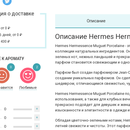
ия о доставке
Описание
,
от 0
₽
Описание Hermes Herm
 6 дней,
от 0
₽
 430
₽
Hermes Hermessence Muguet Porcelaine -
коллекции натуральных ингредиентов. О
зеленых нот, нежных ландышей и прекра
 К АРОМАТУ
парфюм становится освежающим и одно
0
2
Парфюм был создан парфюмером Jean-Cla
создании уникальных парфюмов. Он сдел
шедевром, отличающимся свежестью, чу
равится
Любимые
Hermes Hermessence Muguet Porcelaine по
использования, а также для клубных веч
прекрасно подойдет для девушек и женщ
0
+
изысканности и элегантности в одежде 
0
+
Обладая цветочно-зелеными нотами, Her
летней свежести и чистоты. Этот парфюм
0
+