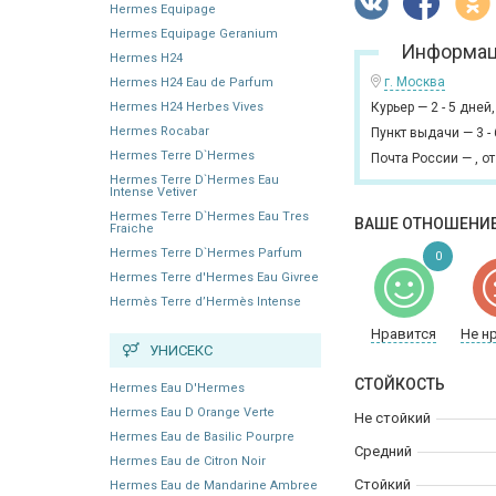
Hermes Equipage
Hermes Equipage Geranium
Информац
Hermes H24
г. Москва
Hermes H24 Eau de Parfum
Hermes H24 Herbes Vives
Курьер
—
2 - 5 дней
Hermes Rocabar
Пункт выдачи
—
3 -
Hermes Terre D`Hermes
Почта России
—
,
от
Hermes Terre D`Hermes Eau
Intense Vetiver
Hermes Terre D`Hermes Eau Tres
ВАШЕ ОТНОШЕНИЕ
Fraiche
Hermes Terre D`Hermes Parfum
0
Hermes Terre d'Hermes Eau Givree
Hermès Terre d’Hermès Intense
Нравится
Не н
УНИСЕКС
СТОЙКОСТЬ
Hermes Eau D'Hermes
Hermes Eau D Orange Verte
Не стойкий
Hermes Eau de Basilic Pourpre
Средний
Hermes Eau de Citron Noir
Стойкий
Hermes Eau de Mandarine Ambree