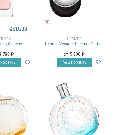
УНИСЕКС
2 отзыва
ERMES
HERMES
elly Caleche
Hermes Voyage d Hermes Parfum
8 780
₽
от 5 800
₽
 корзину
В корзину