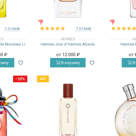
ЖЕНСКИЕ
ЖЕНСКИЕ
1 отзыв
1 отзыв
ES
HERMES
H
de Monsieur Li
Hermes Jour d`Hermes Absolu
Hermes K
80
₽
от 12 000
₽
от 
зину
В корзину
В
−20%
ХИТ