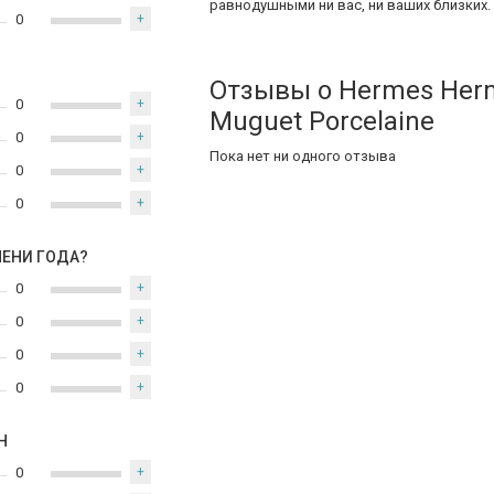
равнодушными ни вас, ни ваших близких.
0
+
Отзывы о Hermes Her
0
+
Muguet Porcelaine
0
+
Пока нет ни одного отзыва
0
+
0
+
МЕНИ ГОДА?
0
+
0
+
0
+
0
+
Н
0
+