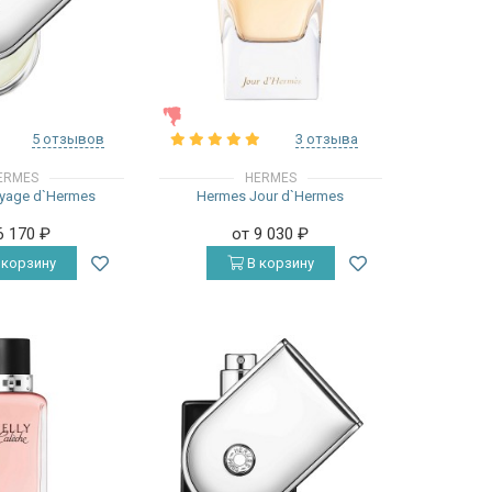
ЖЕНСКИЕ
5 отзывов
3 отзыва
ERMES
HERMES
yage d`Hermes
Hermes Jour d`Hermes
6 170
₽
от 9 030
₽
 корзину
В корзину