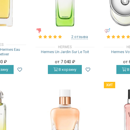
ЖЕНСКИЕ
УНИСЕКС
2 отзыва
ES
HERMES
H
`Hermes Eau
Hermes Un Jardin Sur Le Toit
Hermes Vo
etiver
30
₽
от 7 040
₽
от 
зину
В корзину
В
ХИТ