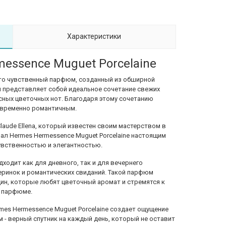
Характеристики
essence Muguet Porcelaine
 это чувственный парфюм, созданный из обширной
н представляет собой идеальное сочетание свежих
сных цветочных нот. Благодаря этому сочетанию
временно романтичным.
ude Ellena, который известен своим мастерством в
ал Hermes Hermessence Muguet Porcelaine настоящим
вственностью и элегантностью.
дходит как для дневного, так и для вечернего
еринок и романтических свиданий. Такой парфюм
ин, которые любят цветочный аромат и стремятся к
и парфюме.
mes Hermessence Muguet Porcelaine создает ощущение
 - верный спутник на каждый день, который не оставит