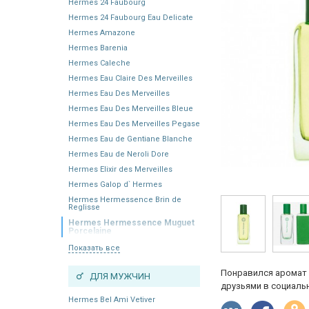
Hermes 24 Faubourg
Hermes 24 Faubourg Eau Delicate
Hermes Amazone
Hermes Barenia
Hermes Caleche
Hermes Eau Claire Des Merveilles
Hermes Eau Des Merveilles
Hermes Eau Des Merveilles Bleue
Hermes Eau Des Merveilles Pegase
Hermes Eau de Gentiane Blanche
Hermes Eau de Neroli Dore
Hermes Elixir des Merveilles
Hermes Galop d` Hermes
Hermes Hermessence Brin de
Reglisse
Hermes Hermessence Muguet
Porcelaine
Показать все
Понравился аромат 
ДЛЯ МУЖЧИН
друзьями в социальн
Hermes Bel Ami Vetiver