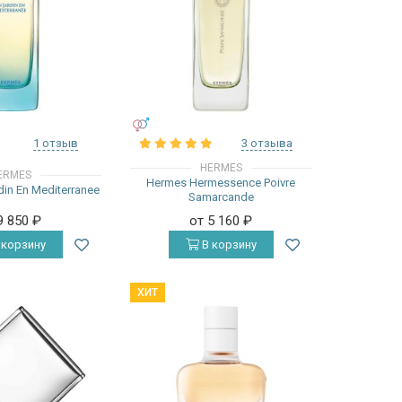
УНИСЕКС
1 отзыв
3 отзыва
HERMES
ERMES
Hermes Hermessence Poivre
in En Mediterranee
Samarcande
9 850
₽
от 5 160
₽
 корзину
В корзину
ХИТ