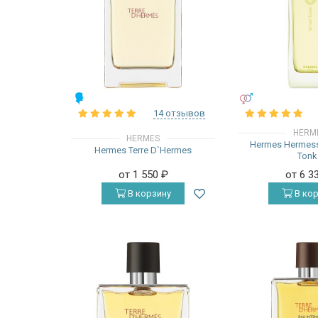
МУЖСКИЕ
УНИСЕКС
14 отзывов
HERM
HERMES
Hermes Hermess
Hermes Terre D`Hermes
Tonk
от 1 550
₽
от 6 3
В корзину
В кор