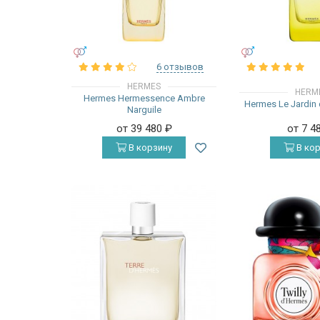
УНИСЕКС
УНИСЕКС
6 отзывов
HERMES
HERM
Hermes Hermessence Ambre
Hermes Le Jardin 
Narguile
от 39 480
₽
от 7 4
В корзину
В кор