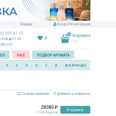
Скидки
Вход
|
Регистрация
00) 555-61-51
0
Корзина
0
 9:00 до 21:00
0
₽
 звонок
025
SALE
ПОДБОР АРОМАТА
T
U
V
X
Y
Z
ВСЕ БРЕНДЫ
Словарь терминов
Добавить в избранное
28380
₽
В корзину
+ 189 бонусов