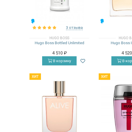
МУЖСКИЕ
МУЖСКИЕ
3 отзыва
HUGO BOSS
HUGO B
Hugo Boss Bottled Unlimited
Hugo Boss I
4 510
₽
4 52
В корзину
В кор
ХИТ
ХИТ