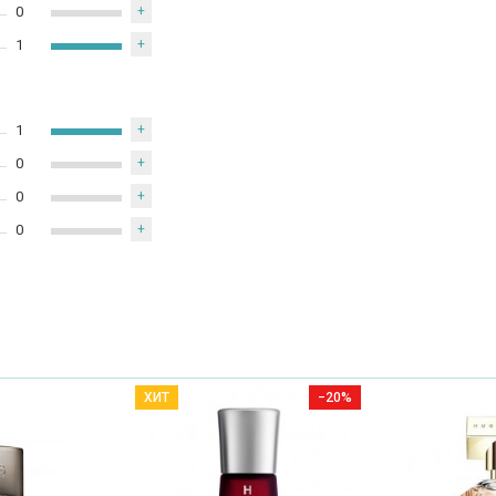
0
+
1
+
1
+
0
+
0
+
0
+
ХИТ
−20%