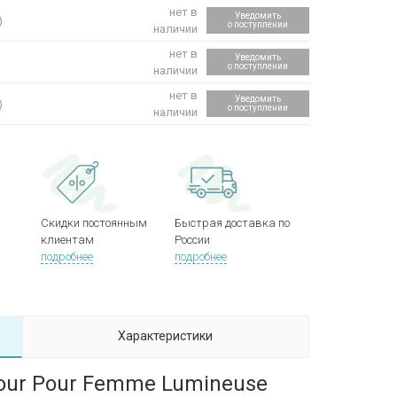
нет в
Уведомить
)
о поступлении
наличии
нет в
Уведомить
о поступлении
наличии
нет в
Уведомить
)
о поступлении
наличии
Скидки постоянным
Быстрая доставка по
клиентам
России
подробнее
подробнее
Характеристики
our Pour Femme Lumineuse