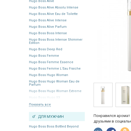
Hugo Boss Alive
Hugo Boss Alive Absolu Intense
Hugo Boss Alive Eau de Toilette
Hugo Boss Alive Intense
Hugo Boss Alive Parfum
Hugo Boss Boss Intense
Hugo Boss Boss Intense Shimmer
Edition
Hugo Boss Deep Red
Hugo Boss Femme
Hugo Boss Femme Essence
Hugo Boss Femme L`Eau Fraiche
Hugo Boss Hugo Woman
Hugo Boss Hugo Woman Eau de
Parfum
Hugo Boss Hugo Woman Extreme
Hugo Boss Hugo XX
Показать все
Понравился аромат 
ДЛЯ МУЖЧИН
друзьями в социальн
Hugo Boss Boss Bottled Beyond