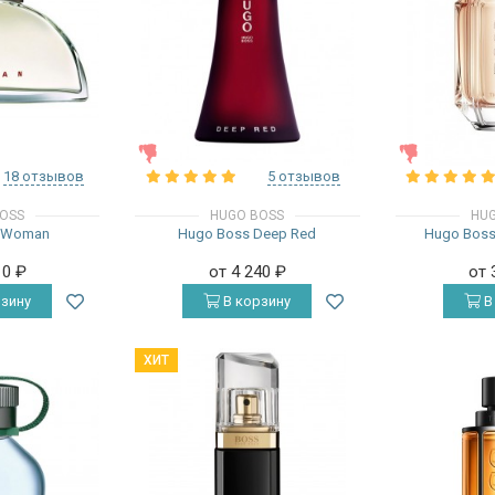
ЖЕНСКИЕ
ЖЕНСКИЕ
18 отзывов
5 отзывов
OSS
HUGO BOSS
HUG
s Woman
Hugo Boss Deep Red
Hugo Boss
10
₽
от 4 240
₽
от 
зину
В корзину
В
ХИТ