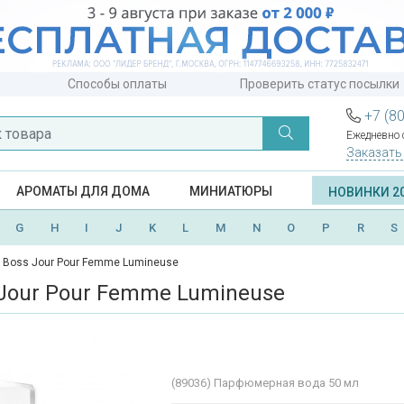
Способы оплаты
Проверить статус посылки
+7 (8
Ежедневно с
Заказать
АРОМАТЫ ДЛЯ ДОМА
МИНИАТЮРЫ
НОВИНКИ 2
G
H
I
J
K
L
M
N
O
P
R
S
 Boss Jour Pour Femme Lumineuse
Jour Pour Femme Lumineuse
(89036)
Парфюмерная вода 50 мл