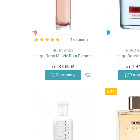
ЖЕНСКИЕ
МУЖСКИЕ
4 отзыва
HUGO BOSS
HUGO B
Hugo Boss Ma Vie Pour Femme
Hugo Boss 
от 3 650
₽
от 1 9
В корзину
В кор
ХИТ