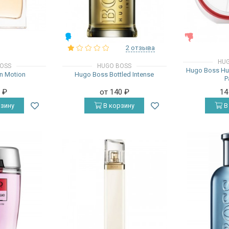
МУЖСКИЕ
ЖЕНСКИЕ
2 отзыва
HUG
OSS
HUGO BOSS
Hugo Boss H
n Motion
Hugo Boss Bottled Intense
P
0
₽
от 140
₽
14
зину
В корзину
В