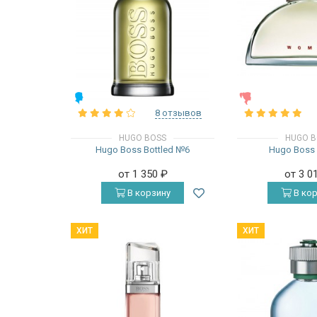
МУЖСКИЕ
ЖЕНСКИЕ
8 отзывов
HUGO BOSS
HUGO B
Hugo Boss Bottled №6
Hugo Bos
от 1 350
₽
от 3 0
В корзину
В кор
ХИТ
ХИТ