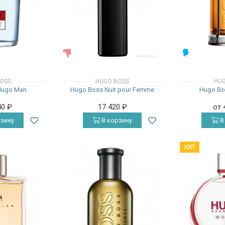
ЖЕНСКИЕ
МУЖСКИЕ
OSS
HUGO BOSS
HUG
Hugo Man
Hugo Boss Nuit pour Femme
Hugo Bo
40
₽
17 420
₽
от 
зину
В корзину
В
ХИТ