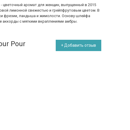
e
- цветочный аромат для женщин, выпущенный в 2015
совой лимонной свежестью и грейпфрутовым цветом. В
ки фрезии, ландыша и жимолости. Основу шлейфа
е аккорды с мягкими вкраплениями амбры.
our Pour
+ Добавить отзыв