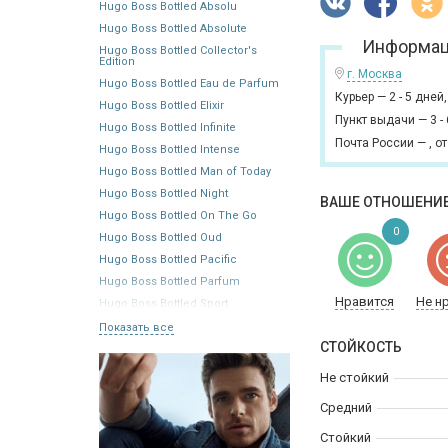
Hugo Boss Bottled Absolu
Hugo Boss Bottled Absolute
Информац
Hugo Boss Bottled Collector's
Edition
г. Москва
Hugo Boss Bottled Eau de Parfum
Курьер
—
2 - 5 дней
Hugo Boss Bottled Elixir
Пункт выдачи
—
3 -
Hugo Boss Bottled Infinite
Почта России
—
,
от
Hugo Boss Bottled Intense
Hugo Boss Bottled Man of Today
Hugo Boss Bottled Night
ВАШЕ ОТНОШЕНИЕ
Hugo Boss Bottled On The Go
0
Hugo Boss Bottled Oud
Hugo Boss Bottled Pacific
Hugo Boss Bottled Parfum
Нравится
Не н
Hugo Boss Bottled Sport
Показать все
СТОЙКОСТЬ
Не стойкий
Средний
Стойкий