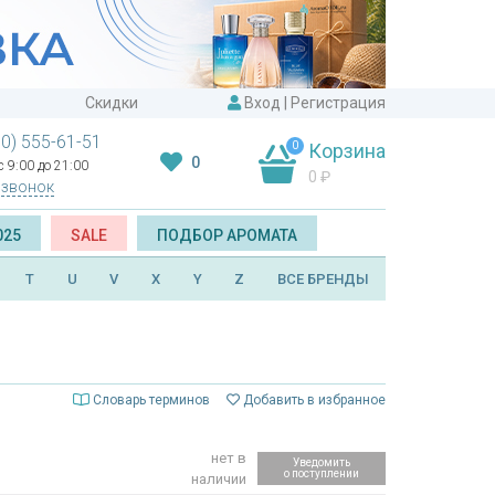
Скидки
Вход
|
Регистрация
00) 555-61-51
0
Корзина
0
 9:00 до 21:00
0
₽
 звонок
025
SALE
ПОДБОР АРОМАТА
T
U
V
X
Y
Z
ВСЕ БРЕНДЫ
Словарь терминов
Добавить в избранное
нет в
Уведомить
о поступлении
наличии