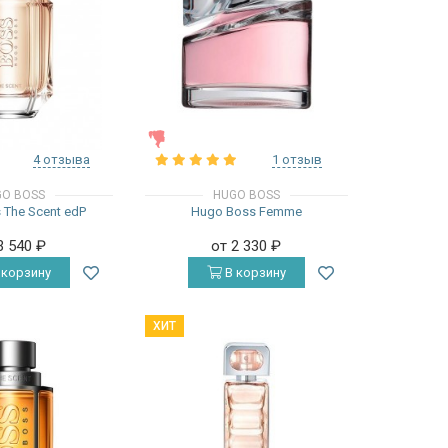
ЖЕНСКИЕ
4 отзыва
1 отзыв
O BOSS
HUGO BOSS
 The Scent edP
Hugo Boss Femme
3 540
₽
от 2 330
₽
 корзину
В корзину
ХИТ