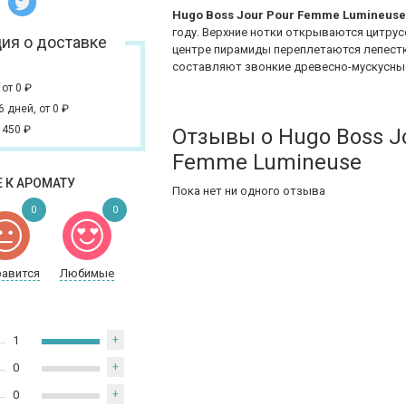
Hugo Boss Jour Pour Femme Lumineus
году. Верхние нотки открываются цитру
ия о доставке
центре пирамиды переплетаются лепест
составляют звонкие древесно-мускусны
,
от 0
₽
 6 дней,
от 0
₽
 450
₽
Отзывы о Hugo Boss J
Femme Lumineuse
 К АРОМАТУ
Пока нет ни одного отзыва
0
0
равится
Любимые
1
+
0
+
0
+