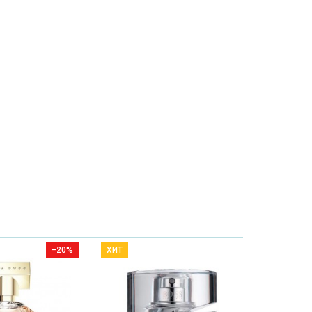
−20%
ХИТ