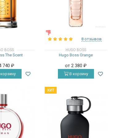
ЖЕНСКИЕ
8 отзывов
O BOSS
HUGO BOSS
ss The Scent
Hugo Boss Orange
4 740
₽
от 2 380
₽
 корзину
В корзину
ХИТ