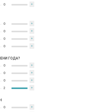
0
+
0
+
0
+
0
+
0
+
МЕНИ ГОДА?
0
+
0
+
0
+
2
+
Н
0
+