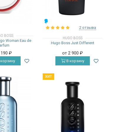
МУЖСКИЕ
2 отзыва
O BOSS
HUGO BOSS
ugo Woman Eau de
Hugo Boss Just Different
arfum
 190
₽
от 2 900
₽
 корзину
В корзину
ХИТ