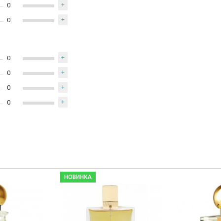
0
+
0
+
0
+
0
+
0
+
0
+
НОВИНКА