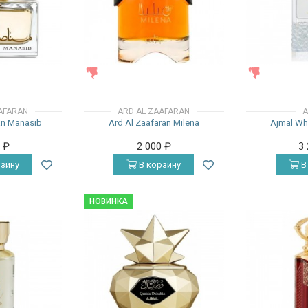
ЖЕНСКИЕ
ЖЕНСКИЕ
AFARAN
ARD AL ZAAFARAN
A
an Manasib
Ard Al Zaafaran Milena
Ajmal Wh
0
₽
2 000
₽
3
зину
В корзину
В
НОВИНКА