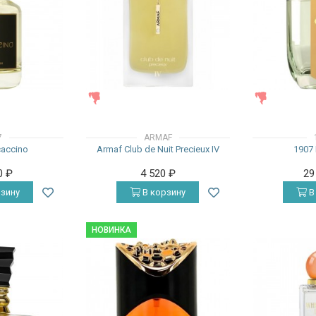
ЖЕНСКИЕ
ЖЕНСКИЕ
7
ARMAF
accino
Armaf Club de Nuit Precieux IV
1907 
0
₽
4 520
₽
29
зину
В корзину
В
НОВИНКА