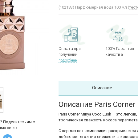
(102183)
Парфюмерная вода 100 мл (
тест
Оплата при
100% Гарантия
получении
качества
подробнее
Описание
Описание Paris Corner
Paris Corner Minya Coco Lush — это лёгки
тропическая свежесть кокоса переплета
? Поделитесь им с
ых сетях:
С первых нот композиция раскрывается я
добавляет ягодную свежесть, а кокосов