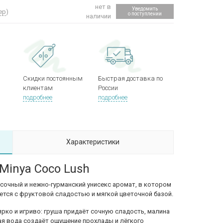
нет в
Уведомить
ер
)
о поступлении
наличии
Скидки постоянным
Быстрая доставка по
клиентам
России
подробнее
подробнее
Характеристики
 Minya Coco Lush
й, сочный и нежно-гурманский унисекс аромат, в котором
ется с фруктовой сладостью и мягкой цветочной базой.
рко и игриво: груша придаёт сочную сладость, малина
ая вода создаёт ощущение прохлады и лёгкого