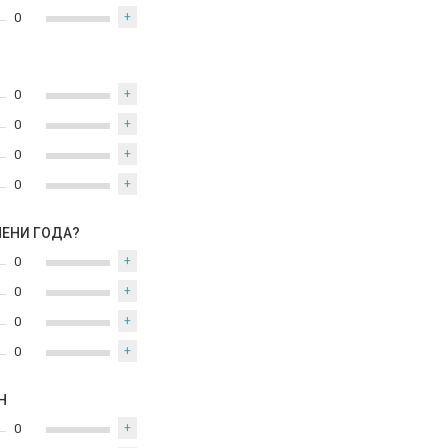
0
+
0
+
0
+
0
+
0
+
МЕНИ ГОДА?
0
+
0
+
0
+
0
+
Н
0
+