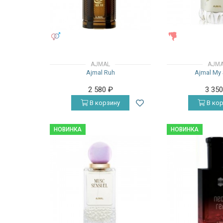
УНИСЕКС
ЖЕНСКИЕ
AJMAL
AJM
Ajmal Ruh
Ajmal My 
2 580
₽
3 35
В корзину
В кор
НОВИНКА
НОВИНКА