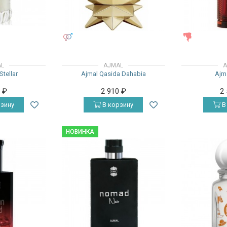
УНИСЕКС
ЖЕНСКИЕ
AL
AJMAL
A
Stellar
Ajmal Qasida Dahabia
Ajm
0
₽
2 910
₽
2
зину
В корзину
В
НОВИНКА