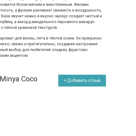
тановится более мягким и женственным. Жасмин
тность, а фрезия усиливает свежесть и воздушность,
База звучит нежно и вкусно: мускус создаёт чистый и
лубину, а аккорд миндального пирожного макарун
 с лёгкой кремовой текстурой.
й аромат для весны, лета и тёплой осени. Он прекрасно
легко, свежо и притягательно, создавая настроение
ичный выбор для любителей сладких, фруктово-
ским акцентом.
 Minya Coco
+ Добавить отзыв