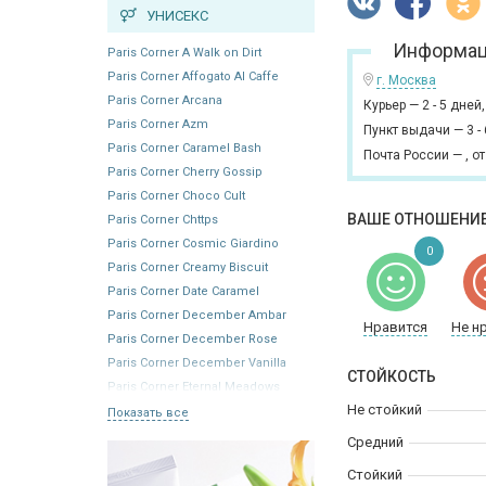
УНИСЕКС
Информац
Paris Corner A Walk on Dirt
Paris Corner Affogato Al Caffe
г. Москва
Paris Corner Arcana
Курьер
—
2 - 5 дней
Paris Corner Azm
Пункт выдачи
—
3 -
Paris Corner Caramel Bash
Почта России
—
,
от
Paris Corner Cherry Gossip
Paris Corner Choco Cult
ВАШЕ ОТНОШЕНИЕ
Paris Corner Chttps
Paris Corner Cosmic Giardino
0
Paris Corner Creamy Biscuit
Paris Corner Date Caramel
Paris Corner December Ambar
Нравится
Не н
Paris Corner December Rose
Paris Corner December Vanilla
СТОЙКОСТЬ
Paris Corner Eternal Meadows
Не стойкий
Показать все
Средний
Стойкий