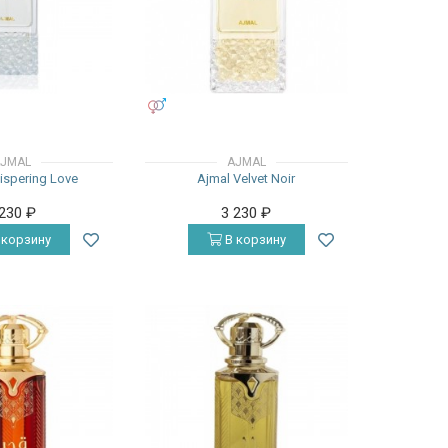
УНИСЕКС
JMAL
AJMAL
ispering Love
Ajmal Velvet Noir
 230
₽
3 230
₽
 корзину
В корзину