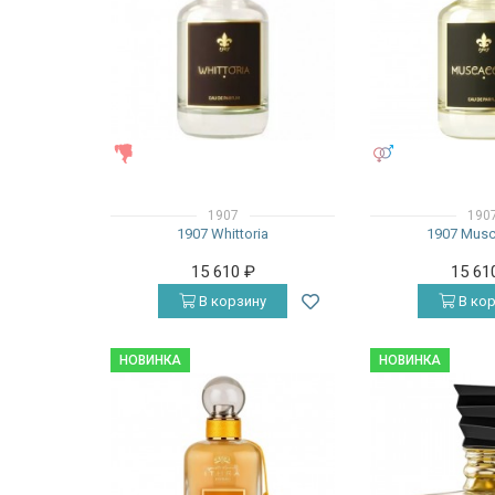
ЖЕНСКИЕ
УНИСЕКС
1907
190
1907 Whittoria
1907 Musc
15 610
₽
15 61
В корзину
В кор
НОВИНКА
НОВИНКА