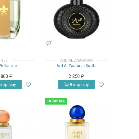
УНИСЕКС
1907
ARD AL ZAAFARAN
Bellanelle
Ard Al Zaafaran Sudfa
 800
₽
2 250
₽
 корзину
В корзину
НОВИНКА