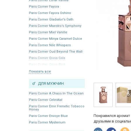
Paris Corner Eshal Vanilla
Paris Corner Fayora
Paris Corner Fayora Oshino
Paris Corner Gladiator's Oath
Paris Corner Maestro’s Symphony
Paris Corner Miel Vanille
Paris Corner Minya Caramel Dulce
Paris Corner Nile Whispers
Paris Corner Oud Beyond The Wall
Paris Corner Qissa Gala
Paris Corner Qissa Pink
Показать все
ДЛЯ МУЖЧИН
Paris Corner A Chaos In The Ocean
Paris Corner Celestial
Paris Corner Emir Frenetic Tobacco
Honey
Понравился аромат 
Paris Corner Envoye Blue
друзьями в социальн
Paris Corner Mysterium