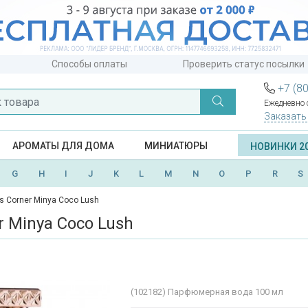
Способы оплаты
Проверить статус посылки
+7 (8
Ежедневно с
Заказать
АРОМАТЫ ДЛЯ ДОМА
МИНИАТЮРЫ
НОВИНКИ 2
G
H
I
J
K
L
M
N
O
P
R
S
is Corner Minya Coco Lush
r Minya Coco Lush
(102182)
Парфюмерная вода 100 мл