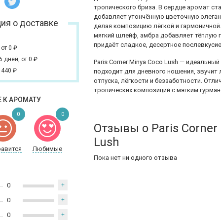
тропического бриза. В сердце аромат с
добавляет утончённую цветочную элеган
ия о доставке
делая композицию лёгкой и гармоничной. 
мягкий шлейф, амбра добавляет тёплую г
придаёт сладкое, десертное послевкусие
,
от 0
₽
 6 дней,
от 0
₽
Paris Corner Minya Coco Lush — идеальны
 440
₽
подходит для дневного ношения, звучит 
отпуска, лёгкости и беззаботности. Отл
тропических композиций с мягким гурман
 К АРОМАТУ
0
0
Отзывы о Paris Corner
Lush
равится
Любимые
Пока нет ни одного отзыва
0
+
0
+
0
+