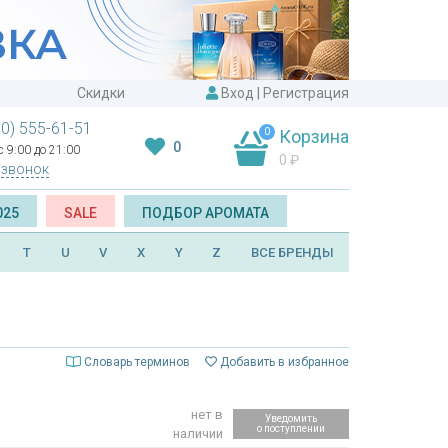
Скидки
Вход
|
Регистрация
00) 555-61-51
0
Корзина
0
 9:00 до 21:00
0
₽
 звонок
025
SALE
ПОДБОР АРОМАТА
T
U
V
X
Y
Z
ВСЕ БРЕНДЫ
Словарь терминов
Добавить в избранное
нет в
Уведомить
о поступлении
наличии