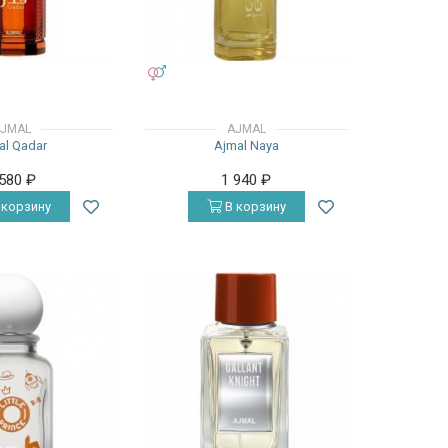
УНИСЕКС
JMAL
AJMAL
al Qadar
Ajmal Naya
 580
₽
1 940
₽
 корзину
В корзину