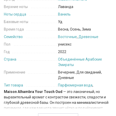
Верхние ноты
Лаванда
Ноты сердца
Ваниль
Базовые ноты
Уд
Время года
Весна, Осень, Зима
Семейство
Восточные
,
Древесные
Пол
унисекс
Год
2022
Страна
Объединённые Арабские
Эмираты
Применение
Вечерние, Для свиданий,
Дневные
Тип товара
Парфюмерная вода
,
Maison Alhambra Your Touch Oud
— это лаконичный, но
выразительный аромат с контрастом свежести, сладости и
глубокой древесной базы. Он построен на минималистичной
пирамиде, где каждая нота звучит чётко и подчёркивает
восточный характер композиции.