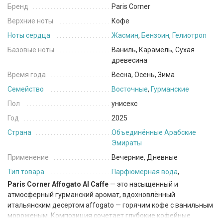
Бренд
Paris Corner
Верхние ноты
Кофе
Ноты сердца
Жасмин
,
Бензоин
,
Гелиотроп
Базовые ноты
Ваниль, Карамель, Сухая
древесина
Время года
Весна, Осень, Зима
Семейство
Восточные
,
Гурманские
Пол
унисекс
Год
2025
Страна
Объединённые Арабские
Эмираты
Применение
Вечерние, Дневные
Тип товара
Парфюмерная вода
,
Paris Corner Affogato Al Caffe
— это насыщенный и
атмосферный гурманский аромат, вдохновлённый
итальянским десертом affogato — горячим кофе с ванильным
мороженым. Композиция сочетает глубокие кофейные