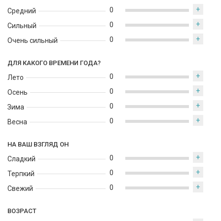
Тёплый, стойкий и очень комфортный, этот аромат особенно
+
0
Средний
красиво раскрывается в прохладную погоду и создаёт
+
0
ощущение уютного итальянского кафе.
Сильный
+
0
Очень сильный
ДЛЯ КАКОГО ВРЕМЕНИ ГОДА?
+
0
Лето
+
0
Осень
+
0
Зима
+
0
Весна
НА ВАШ ВЗГЛЯД ОН
+
0
Сладкий
+
0
Терпкий
+
0
Свежий
ВОЗРАСТ