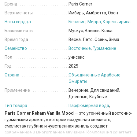
Бренд
Paris Corner
Верхние ноты
Имбирь, Амбретта, Озон
Ноты сердца
Бензоин
,
Мирра
,
Корень ириса
Базовые ноты
Мускус, Ваниль, Кожа
Время года
Весна, Лето, Осень, Зима
Семейство
Восточные
,
Гурманские
Пол
унисекс
Год
2025
Страна
Объединённые Арабские
Эмираты
Применение
Вечерние, Для свиданий,
Дневные, Клубные
Тип товара
Парфюмерная вода
,
Paris Corner Reham Vanilla Mood
— это утончённый восточно-
гурманский аромат, в котором воздушная свежесть,
смолистая глубина и чувственная ваниль создают
современное и многогранное звучание. Композиция сочетает