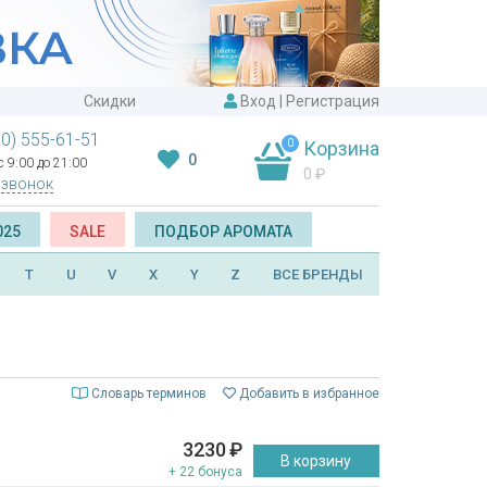
Скидки
Вход
|
Регистрация
00) 555-61-51
0
Корзина
0
 9:00 до 21:00
0
₽
 звонок
025
SALE
ПОДБОР АРОМАТА
T
U
V
X
Y
Z
ВСЕ БРЕНДЫ
Словарь терминов
Добавить в избранное
3230
₽
В корзину
+ 22 бонуса