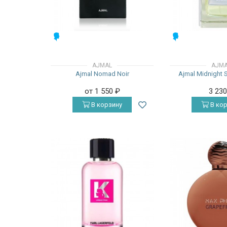
МУЖСКИЕ
МУЖСКИЕ
AJMAL
AJM
Ajmal Nomad Noir
Ajmal Midnight 
от 1 550
₽
3 23
В корзину
В кор