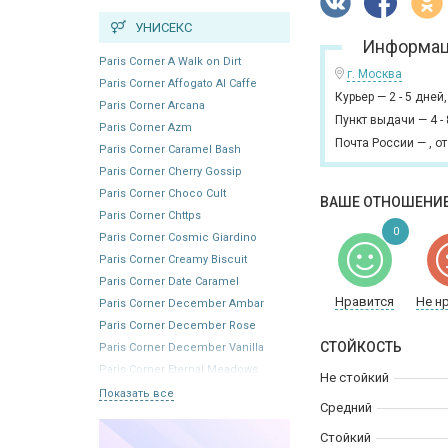
УНИСЕКС
Информац
Paris Corner A Walk on Dirt
г. Москва
Paris Corner Affogato Al Caffe
Курьер
—
2 - 5 дней
Paris Corner Arcana
Пункт выдачи
—
4 -
Paris Corner Azm
Почта России
—
,
от
Paris Corner Caramel Bash
Paris Corner Cherry Gossip
Paris Corner Choco Cult
ВАШЕ ОТНОШЕНИЕ
Paris Corner Chttps
0
Paris Corner Cosmic Giardino
Paris Corner Creamy Biscuit
Paris Corner Date Caramel
Нравится
Не н
Paris Corner December Ambar
Paris Corner December Rose
СТОЙКОСТЬ
Paris Corner December Vanilla
Paris Corner Eternal Meadows
Не стойкий
Показать все
Средний
Стойкий