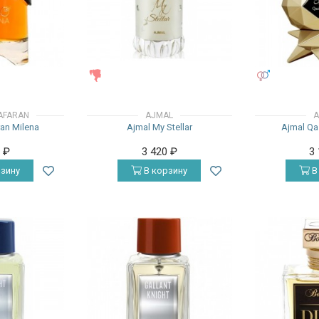
ЖЕНСКИЕ
УНИСЕКС
AFARAN
AJMAL
A
ran Milena
Ajmal My Stellar
Ajmal Qa
0
₽
3 420
₽
3
зину
В корзину
В