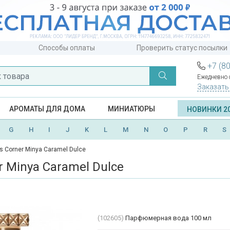
Способы оплаты
Проверить статус посылки
+7 (8
Ежедневно с
Заказать
АРОМАТЫ ДЛЯ ДОМА
МИНИАТЮРЫ
НОВИНКИ 2
G
H
I
J
K
L
M
N
O
P
R
S
is Corner Minya Caramel Dulce
r Minya Caramel Dulce
(102605)
Парфюмерная вода 100 мл