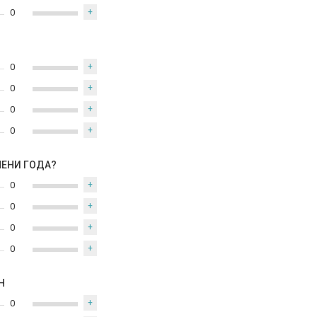
0
+
0
+
0
+
0
+
0
+
МЕНИ ГОДА?
0
+
0
+
0
+
0
+
Н
0
+