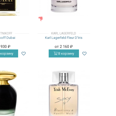
ЖЕНСКИЕ
TNIKOFF
KARL LAGERFELD
koff Dubai
Karl Lagerfeld Fleur D'Iris
 930
₽
от 2 160
₽
 корзину
В корзину