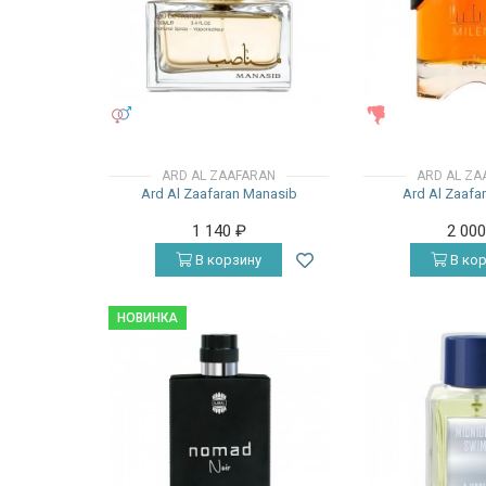
УНИСЕКС
ЖЕНСКИЕ
ARD AL ZAAFARAN
ARD AL ZA
Ard Al Zaafaran Manasib
Ard Al Zaafa
1 140
₽
2 00
В корзину
В кор
НОВИНКА