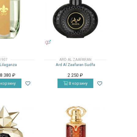
УНИСЕКС
1907
ARD AL ZAAFARAN
Lilaganza
Ard Al Zaafaran Sudfa
28 380
₽
2 250
₽
 корзину
В корзину