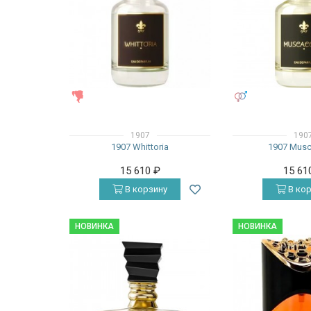
ЖЕНСКИЕ
УНИСЕКС
1907
190
1907 Whittoria
1907 Musc
15 610
₽
15 61
В корзину
В кор
НОВИНКА
НОВИНКА