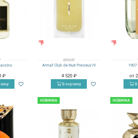
ЖЕНСКИЕ
ЖЕНСКИЕ
7
ARMAF
accino
Armaf Club de Nuit Precieux IV
1907 
0
₽
4 520
₽
от 
зину
В корзину
В
НОВИНКА
НОВИНКА