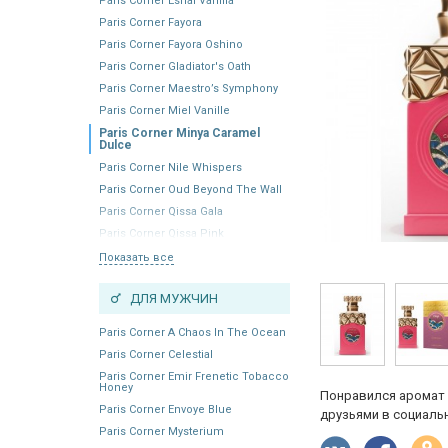
Paris Corner Eshal Vanilla
Paris Corner Fayora
Paris Corner Fayora Oshino
Paris Corner Gladiator's Oath
Paris Corner Maestro’s Symphony
Paris Corner Miel Vanille
Paris Corner Minya Caramel
Dulce
Paris Corner Nile Whispers
Paris Corner Oud Beyond The Wall
Paris Corner Qissa Gala
Paris Corner Qissa Pink
Показать все
ДЛЯ МУЖЧИН
Paris Corner A Chaos In The Ocean
Paris Corner Celestial
Paris Corner Emir Frenetic Tobacco
Honey
Понравился аромат 
Paris Corner Envoye Blue
друзьями в социальн
Paris Corner Mysterium