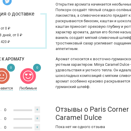
Открытие аромата начинается необычным
Попкорн создаёт тёплый сладко-солёны
ия о доставке
лакомства, а сливочное масло придаёт 
раскрываются бензоин, каштан и шокола
каштан приносит ореховую глубину и уют
,
от 0
₽
характер аромата, делая его более насыщ
 8 дней,
от 0
₽
ваниль создаёт мягкий сливочный шлейф
 420
₽
тростниковый сахар усиливает ощущение
аппетитным.
 К АРОМАТУ
Аромат относится к восточно-гурманском
уютным характером. Minya Caramel Dulce
0
0
удовольствия и уютного тепла. Он идеа
шоколадных композиций с мягким сливочн
аромат особенно красиво раскрывается 
гурманский шлейф.
равится
Любимые
Отзывы о Paris Corner
0
+
Caramel Dulce
0
+
Пока нет ни одного отзыва
0
+