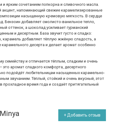
 и ярким сочетанием попкорна и сливочного масла.
й акцент, напоминающий свежие карамелизированные
композиции насыщенную кремовую мягкость. В сердце
д. Бензоин добавляет смолисто-ванильное тепло,
ный оттенок, а шоколад усиливает гурманский
енным и десертным. База звучит густо и сладко:
, карамель добавляет тёплую жжёную сладость, а
 карамельного десерта и делает аромат особенно
у семейству и отличается тёплым, сладким и очень
 — это аромат сладкого комфорта, десертного
льно подойдёт любительницам насыщенных карамельно-
ым звучанием. Тёплый, стойкий и очень вкусный, этот
в прохладное время года и создаёт притягательный
 Minya
+ Добавить отзыв