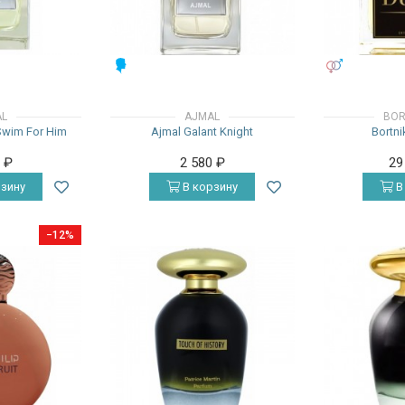
МУЖСКИЕ
УНИСЕКС
AL
AJMAL
BOR
Swim For Him
Ajmal Galant Knight
Bortni
0
₽
2 580
₽
29
зину
В корзину
В
−12%