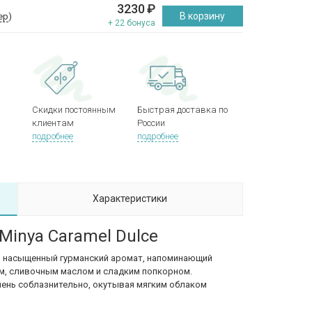
3230
₽
В корзину
ер
)
+ 22 бонуса
Скидки постоянным
Быстрая доставка по
клиентам
России
подробнее
подробнее
Характеристики
 Minya Caramel Dulce
 насыщенный гурманский аромат, напоминающий
м, сливочным маслом и сладким попкорном.
чень соблазнительно, окутывая мягким облаком