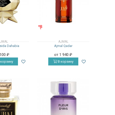
ЖЕНСКИЕ
JMAL
AJMAL
sida Dahabia
Ajmal Qadar
 100
₽
от 1 940
₽
 корзину
В корзину