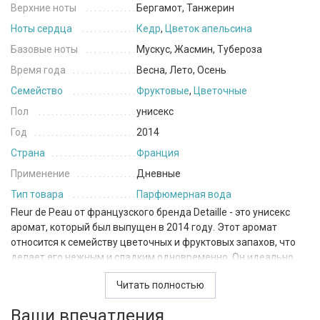
Верхние ноты
Бергамот, Танжерин
Ноты сердца
Кедр
,
Цветок апельсина
Базовые ноты
Мускус, Жасмин, Тубероза
Время года
Весна, Лето, Осень
Семейство
Фруктовые
,
Цветочные
Пол
унисекс
Год
2014
Страна
Франция
Применение
Дневные
Тип товара
Парфюмерная вода
Fleur de Peau от французского бренда Detaille - это унисекс
аромат, который был выпущен в 2014 году. Этот аромат
относится к семейству цветочных и фруктовых запахов, что
делает его нежным и сладким одновременно. Он идеально
подходит для весны, лета и осени.
Читать полностью
Верхние ноты Fleur de Peau состоят из бергамота и
Ваши впечатления
мандарина, которые придают аромату свежесть и легкость.