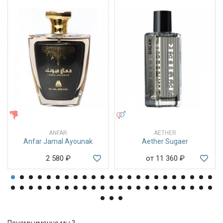
ЖЕНСКИЕ
УНИСЕКС
ANFAR
AETHER
Anfar Jamal Ayounak
Aether Sugaer
2 580
₽
от 11 360
₽