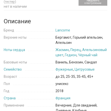
Уведомить
(
тестер
)
о поступлении
нет в наличии
Описание
Бренд
Lancome
Верхние ноты
Бергамот, Горький апельсин,
Апельсин
Ноты сердца
Жасмин
,
Перец
,
Апельсиновый
цвет
,
Гедион
,
Чёрный чай
Базовые ноты
Ваниль, Бензоин, Сандал
Семейство
Фужерные
,
Цитрусовые
Возраст
до 25, 25-35, 35-45, 45+
Пол
унисекс
Год
2018
Страна
Франция
Применение
Вечерние, Для свиданий,
Дневные, Клубные