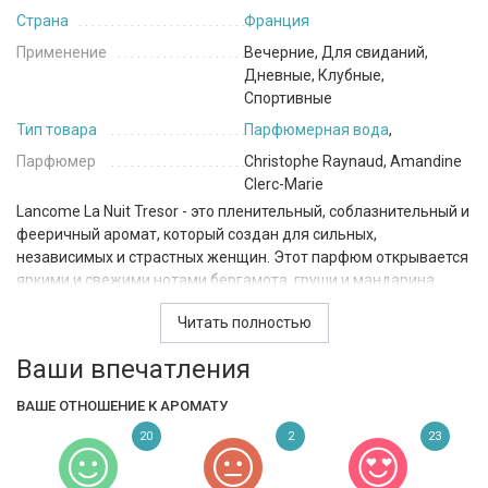
Страна
Франция
Применение
Вечерние, Для свиданий,
Дневные, Клубные,
Спортивные
Тип товара
Парфюмерная вода
,
Парфюмер
Christophe Raynaud, Amandine
Clerc-Marie
Lancome La Nuit Tresor - это пленительный, соблазнительный и
фееричный аромат, который создан для сильных,
независимых и страстных женщин. Этот парфюм открывается
яркими и свежими нотами бергамота, груши и мандарина,
которые восхищают своим сладким и фруктовым ароматом.
Читать полностью
Сердце состоит из нот орхидеи, розы, клубники и маракуйи,
которые придают аромату более нежный и женственный
Ваши впечатления
оттенок.
ВАШЕ ОТНОШЕНИЕ К АРОМАТУ
Основные ноты парфюма La Nuit Tresor образуют
насыщенную, экзотическую и загадочную композицию,
20
2
23
базирующуюся на сочетании ванили, карамели, кофе,
кумарина, ладана, лакричника, личи, папируса, пачули и