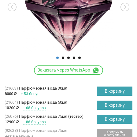
Заказать через WhatsApp
(21663)
Парфюмерная вода 30мл
В корзину
8000
₽
+ 53 бонуса
(21664)
Парфюмерная вода 50мл
В корзину
10200
₽
+ 68 бонусов
(26076)
Парфюмерная вода 75мл (
тестер
)
В корзину
12900
₽
+ 86 бонусов
(92628)
Парфюмерная вода 75мл
Уведомить
о поступлении
нет в наличии