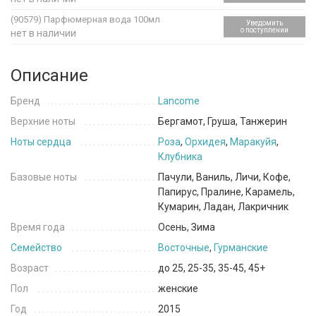
(90579)
Парфюмерная вода 100мл
Уведомить
о поступлении
нет в наличии
Описание
Бренд
Lancome
Верхние ноты
Бергамот, Груша, Танжерин
Ноты сердца
Роза
,
Орхидея
,
Маракуйя
,
Клубника
Базовые ноты
Пачули, Ваниль, Личи, Кофе,
Папирус, Пралине, Карамель,
Кумарин, Ладан, Лакричник
Время года
Осень, Зима
Семейство
Восточные
,
Гурманские
Возраст
до 25, 25-35, 35-45, 45+
Пол
женские
Год
2015