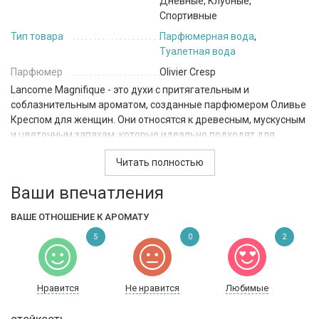
Дневные, Клубные,
Спортивные
Тип товара
Парфюмерная вода
,
Туалетная вода
Парфюмер
Olivier Cresp
Lancome Magnifique - это духи с притягательным и
соблазнительным ароматом, созданные парфюмером Оливье
Креспом для женщин. Они относятся к древесным, мускусным
и цветочным запахам, которые идеально подходят для
дневного, вечернего, спортивного и клубного использования,
Читать полностью
а также для особых случаев, таких как свидания.
Ваши впечатления
В начале открываются верхние ноты, где слышится аромат
тмина и шафрана, которые придают аромату загадочности и
ВАШЕ ОТНОШЕНИЕ К АРОМАТУ
таинственности. Далее следуют ноты сердца, которые
образованы жасмином и розой, что создает романтическую и
5
0
2
чувственную ауру.
Наконец, парфюм дополняют базовые ноты ветивера и
Нравится
Не нравится
Любимые
сандалового дерева, которые придают ему глубокий и
дерзкий характер, производя на окружающих эффект