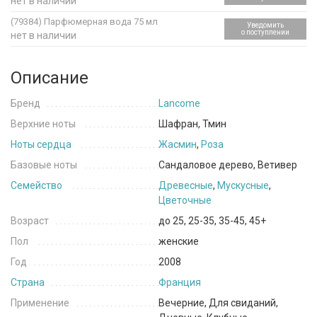
нет в наличии
(79384)
Парфюмерная вода 75 мл
Уведомить
о поступлении
нет в наличии
Описание
Бренд
Lancome
Верхние ноты
Шафран, Тмин
Ноты сердца
Жасмин
,
Роза
Базовые ноты
Сандаловое дерево, Ветивер
Семейство
Древесные
,
Мускусные
,
Цветочные
Возраст
до 25, 25-35, 35-45, 45+
Пол
женские
Год
2008
Страна
Франция
Применение
Вечерние, Для свиданий,