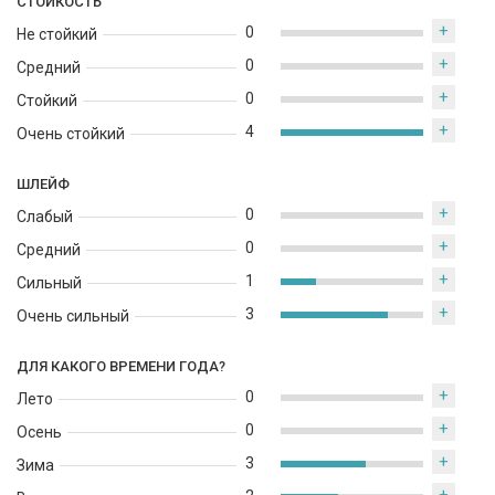
СТОЙКОСТЬ
пленительности. Каждый, кто носит Lancome Magnifique,
определенно, не останется незамеченным.
+
0
Не стойкий
+
0
Средний
Этот аромат от Lancome произведен во Франции и станет
прекрасным дополнением к изысканному образу любой
+
0
Стойкий
женщины.
+
4
Очень стойкий
ШЛЕЙФ
+
0
Слабый
+
0
Средний
+
1
Сильный
+
3
Очень сильный
ДЛЯ КАКОГО ВРЕМЕНИ ГОДА?
+
0
Лето
+
0
Осень
+
3
Зима