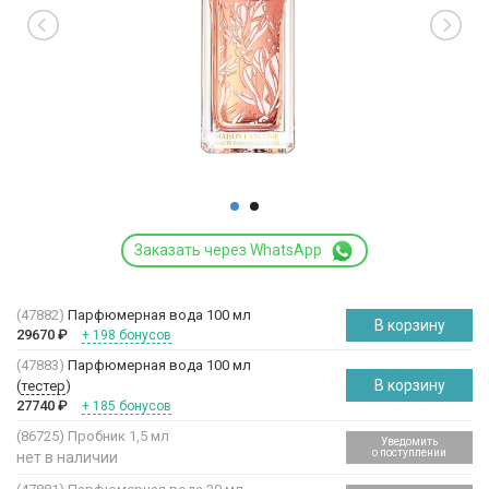
Заказать через WhatsApp
(47882)
Парфюмерная вода 100 мл
В корзину
29670
₽
+ 198 бонусов
(47883)
Парфюмерная вода 100 мл
В корзину
(
тестер
)
27740
₽
+ 185 бонусов
(86725)
Пробник 1,5 мл
Уведомить
о поступлении
нет в наличии