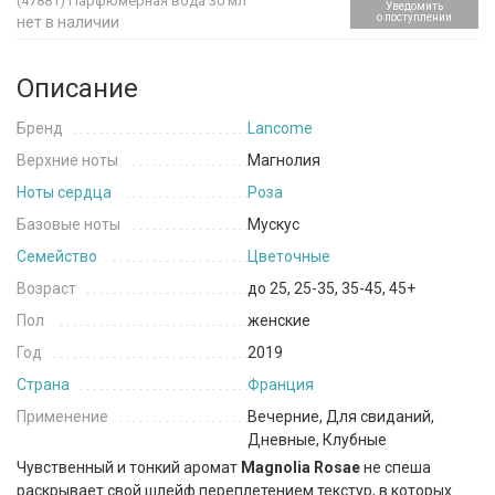
(47881)
Парфюмерная вода 30 мл
Уведомить
о поступлении
нет в наличии
Описание
Бренд
Lancome
Верхние ноты
Магнолия
Ноты сердца
Роза
Базовые ноты
Мускус
Семейство
Цветочные
Возраст
до 25, 25-35, 35-45, 45+
Пол
женские
Год
2019
Страна
Франция
Применение
Вечерние, Для свиданий,
Дневные, Клубные
Чувственный и тонкий аромат
Magnolia Rosae
не спеша
раскрывает свой шлейф переплетением текстур, в которых