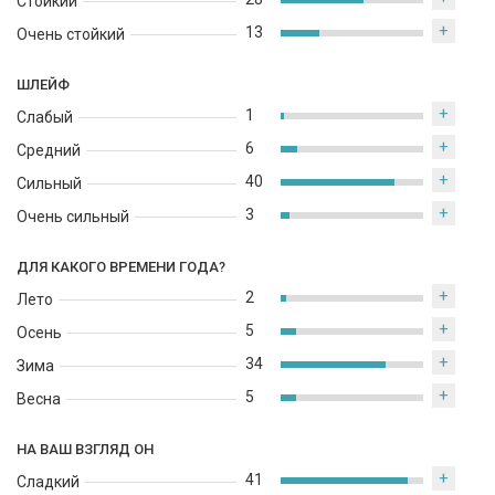
Стойкий
Франции, и с тех пор приобрел популярность во всем мире
+
13
Очень стойкий
благодаря своим высококачественным и уникальным
ароматам. Lancome Hypnose разработан известным
французским парфюмером Анник Менардо, который создал
ШЛЕЙФ
модный и сильный аромат, подчеркивающий женственность и
+
1
Слабый
элегантность в каждой женщине.
+
6
Средний
+
40
Сильный
+
3
Очень сильный
ДЛЯ КАКОГО ВРЕМЕНИ ГОДА?
+
2
Лето
+
5
Осень
+
34
Зима
+
5
Весна
НА ВАШ ВЗГЛЯД ОН
+
41
Сладкий