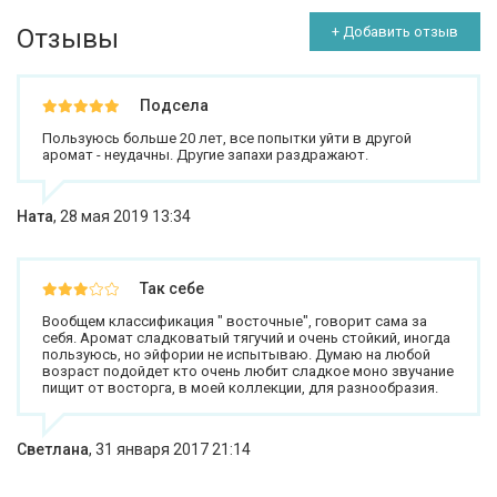
Отзывы
+ Добавить отзыв
Подсела
Пользуюсь больше 20 лет, все попытки уйти в другой
аромат - неудачны. Другие запахи раздражают.
Ната
,
28 мая 2019 13:34
Так себе
Вообщем классификация " восточные", говорит сама за
себя. Аромат сладковатый тягучий и очень стойкий, иногда
пользуюсь, но эйфории не испытываю. Думаю на любой
возраст подойдет кто очень любит сладкое моно звучание
пищит от восторга, в моей коллекции, для разнообразия.
Светлана
,
31 января 2017 21:14