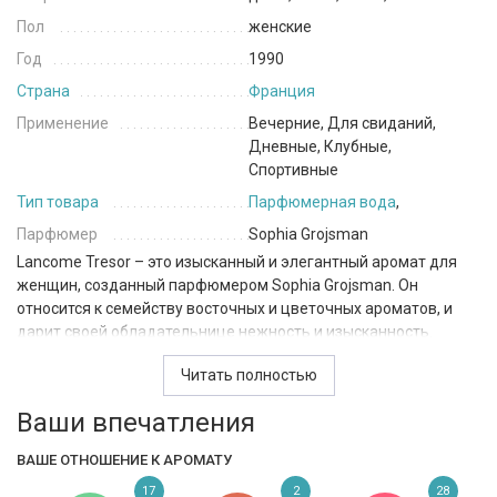
Пол
женские
Год
1990
Страна
Франция
Применение
Вечерние, Для свиданий,
Дневные, Клубные,
Спортивные
Тип товара
Парфюмерная вода
,
Парфюмер
Sophia Grojsman
Lancome Tresor – это изысканный и элегантный аромат для
женщин, созданный парфюмером Sophia Grojsman. Он
относится к семейству восточных и цветочных ароматов, и
дарит своей обладательнице нежность и изысканность.
В верхних нотах этого парфюма сочетаются ароматы ананаса,
Читать полностью
бергамота, ландыша, персика, розы, сирени, цветка абрикоса
Ваши впечатления
и апельсинового цвета, что создает яркий и свежий запах.
Ноты сердца представлены гелиотропом, жасмином, ирисом,
ВАШЕ ОТНОШЕНИЕ К АРОМАТУ
розой и сиренью, что придает уникальную сладость и
17
2
28