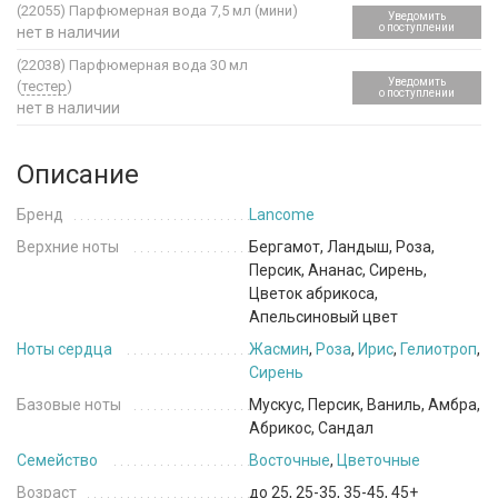
(22055)
Парфюмерная вода 7,5 мл (мини)
Уведомить
о поступлении
нет в наличии
(22038)
Парфюмерная вода 30 мл
Уведомить
(
тестер
)
о поступлении
нет в наличии
Описание
Бренд
Lancome
Верхние ноты
Бергамот, Ландыш, Роза,
Персик, Ананас, Сирень,
Цветок абрикоса,
Апельсиновый цвет
Ноты сердца
Жасмин
,
Роза
,
Ирис
,
Гелиотроп
,
Сирень
Базовые ноты
Мускус, Персик, Ваниль, Амбра,
Абрикос, Сандал
Семейство
Восточные
,
Цветочные
Возраст
до 25, 25-35, 35-45, 45+