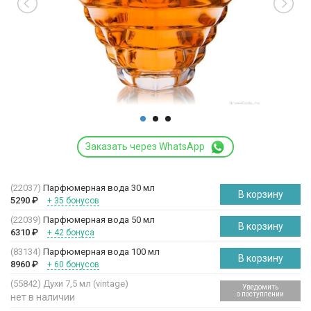
Заказать через WhatsApp
(22037)
Парфюмерная вода 30 мл
В корзину
5290
₽
+ 35 бонусов
(22039)
Парфюмерная вода 50 мл
В корзину
6310
₽
+ 42 бонуса
(83134)
Парфюмерная вода 100 мл
В корзину
8960
₽
+ 60 бонусов
(55842)
Духи 7,5 мл (vintage)
Уведомить
о поступлении
нет в наличии