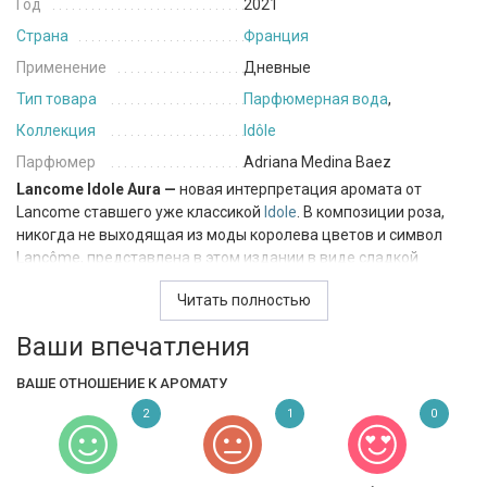
Год
2021
Страна
Франция
Применение
Дневные
Тип товара
Парфюмерная вода
,
Коллекция
Idôle
Парфюмер
Adriana Medina Baez
Lancome Idole Aura —
новая интерпретация аромата от
Lancome ставшего уже классикой
Idole
. В композиции роза,
никогда не выходящая из моды королева цветов и символ
Lancôme, представлена в этом издании в виде сладкой
майской розы из Грасса, украшенной солоноватыми
Читать полностью
оттенками. Жасмин придаёт композиции бархатистую
текстуру и особое сияние. База сочетает в себе мягкую ваниль
Ваши впечатления
и мускус.
ВАШЕ ОТНОШЕНИЕ К АРОМАТУ
2
1
0