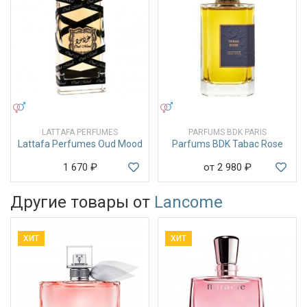
УНИСЕКС
УНИСЕКС
LATTAFA PERFUMES
PARFUMS BDK PARIS
Lattafa Perfumes Oud Mood
Parfums BDK Tabac Rose
1 670
₽
от 2 980
₽
Другие товары от
Lancome
ХИТ
ХИТ