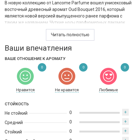
В новую коллекцию от Lancome Parfume вошел унисексовый
восточный древесный аромат Oud Bouquet 2016, который
является новой версией выпущенного ранее парфюма с
таким же названием. Чуткие носы парфюмерных лакомок
моментально обнаружат отличия в звучании. Парфюмерная
Читать полностью
пирамидка выстраивается из нот пряного шафрана, плавно
переходящего в сердце из нот бархатистых лепестков розы и
Ваши впечатления
удового дерева. Завершается пирамида глубокими и теплыми
гурманскими аккордами в виде мягкой сливочной ванили и
ВАШЕ ОТНОШЕНИЕ К АРОМАТУ
пралине, которые образуют незабываемый шлейф.
0
0
0
Нравится
Не нравится
Любимые
СТОЙКОСТЬ
+
0
Не стойкий
+
0
Средний
+
0
Стойкий