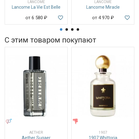
LANCOME
LANCOME
Lancome La Vie Est Belle
Lancome Miracle
от 6 580
₽
от 4 970
₽
С этим товаром покупают
УНИСЕКС
ЖЕНСКИЕ
AETHER
1907
Aether Sugaer
1907 Whittoria