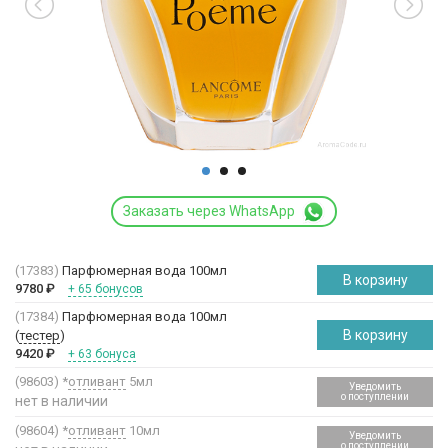
Заказать через WhatsApp
(17383)
Парфюмерная вода 100мл
В корзину
9780
₽
+ 65 бонусов
(17384)
Парфюмерная вода 100мл
В корзину
(
тестер
)
9420
₽
+ 63 бонуса
(98603)
*
отливант
5мл
Уведомить
о поступлении
нет в наличии
(98604)
*
отливант
10мл
Уведомить
о поступлении