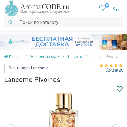
0
Главная
Женские ароматы
Lancome
Lancome Pivoines
Все товары Lancome
0 отзывов
Lancome Pivoines