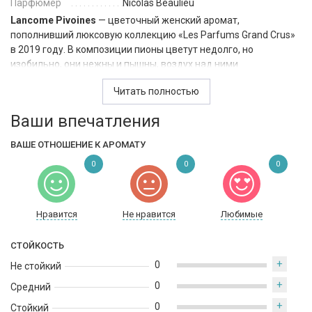
Парфюмер
Nicolas Beaulieu
Lancome Pivoines
— цветочный женский аромат,
пополнивший люксовую коллекцию «Les Parfums Grand Crus»
в 2019 году. В композиции пионы цветут недолго, но
изобильно, они нежны и пышны, воздух над ними
настаивается на тонком аромате. Запах бледных цветов
Читать полностью
шиповника ярче и разносится дальше. Пионы отцветут – а
шиповник еще останется… Но в то мгновение конца весны или
Ваши впечатления
начала лета, которое парфюмеру Николя Болие удалось
поймать во флакон «Pivoines Printemps», нежность пионов и
ВАШЕ ОТНОШЕНИЕ К АРОМАТУ
дерзость шиповника пребывают в абсолютной гармонии.
0
0
0
Нравится
Не нравится
Любимые
СТОЙКОСТЬ
+
0
Не стойкий
+
0
Средний
+
0
Стойкий