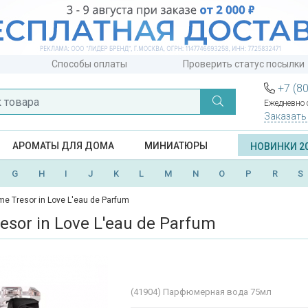
Способы оплаты
Проверить статус посылки
+7 (8
Ежедневно с
Заказать
АРОМАТЫ ДЛЯ ДОМА
МИНИАТЮРЫ
НОВИНКИ 2
G
H
I
J
K
L
M
N
O
P
R
S
e Tresor in Love L'eau de Parfum
sor in Love L'eau de Parfum
(41904)
Парфюмерная вода 75мл