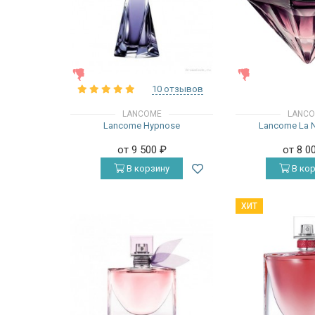
ЖЕНСКИЕ
ЖЕНСКИЕ
10 отзывов
LANCOME
LANC
Lancome Hypnose
Lancome La N
от 9 500
₽
от 8 0
В корзину
В кор
ХИТ