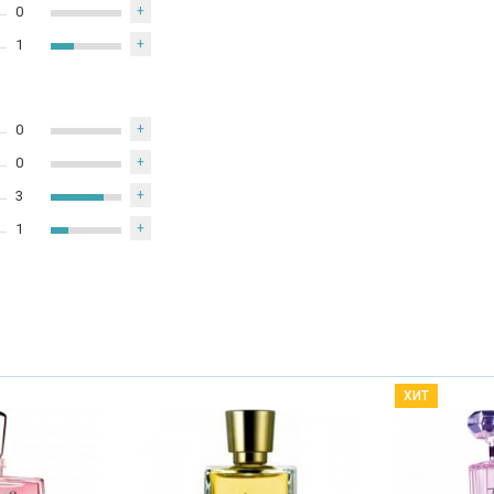
0
+
1
+
0
+
0
+
3
+
1
+
ХИТ