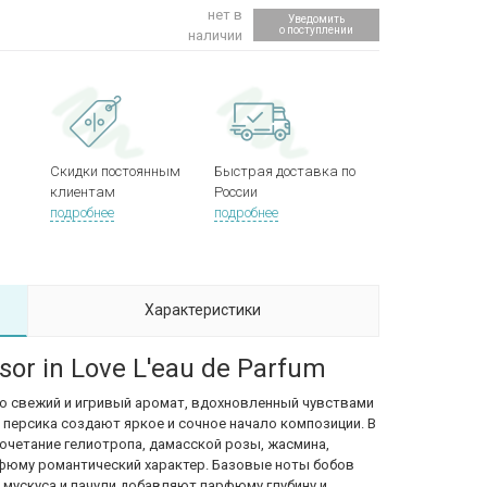
нет в
Уведомить
)
о поступлении
наличии
Скидки постоянным
Быстрая доставка по
клиентам
России
подробнее
подробнее
Характеристики
or in Love L'eau de Parfum
- это свежий и игривый аромат, вдохновленный чувствами
 персика создают яркое и сочное начало композиции. В
четание гелиотропа, дамасской розы, жасмина,
фюму романтический характер. Базовые ноты бобов
, мускуса и пачули добавляют парфюму глубину и