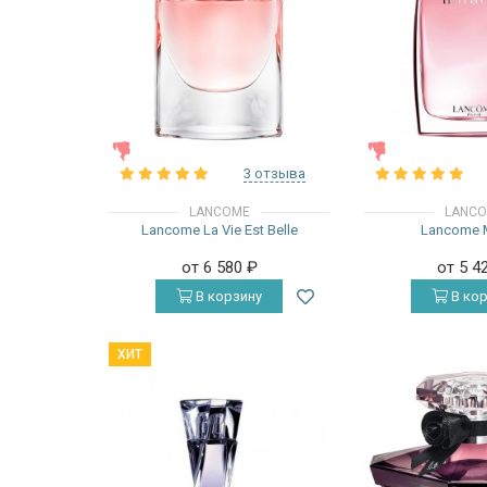
ЖЕНСКИЕ
ЖЕНСКИЕ
3 отзыва
LANCOME
LANC
Lancome La Vie Est Belle
Lancome M
от 6 580
₽
от 5 4
В корзину
В кор
ХИТ