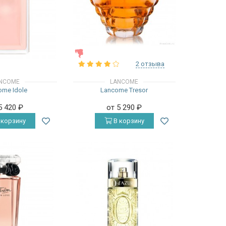
ЖЕНСКИЕ
2 отзыва
NCOME
LANCOME
ome Idole
Lancome Tresor
5 420
₽
от 5 290
₽
 корзину
В корзину