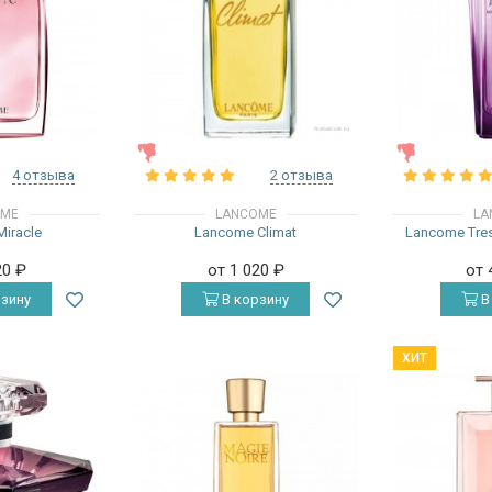
ЖЕНСКИЕ
ЖЕНСКИЕ
4 отзыва
2 отзыва
OME
LANCOME
LA
iracle
Lancome Climat
Lancome Tres
20
₽
от 1 020
₽
от 
зину
В корзину
В
ХИТ