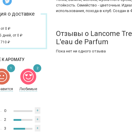
стойкость. Семейство - цветочные. Идеа
использования, похода в клуб. Создан в 
ия о доставке
,
от 0
₽
Отзывы о Lancome Tres
 5 дней,
от 0
₽
L'eau de Parfum
 710
₽
Пока нет ни одного отзыва
 К АРОМАТУ
1
2
равится
Любимые
0
+
2
+
3
+