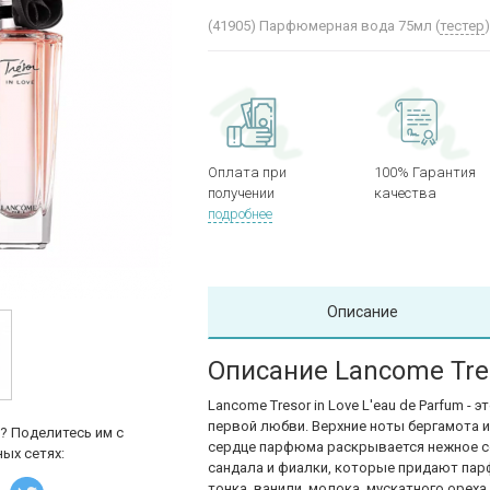
(41905)
Парфюмерная вода 75мл (
тестер
Оплата при
100% Гарантия
получении
качества
подробнее
Описание
Описание Lancome Tres
Lancome Tresor in Love L'eau de Parfum 
первой любви. Верхние ноты бергамота и
? Поделитесь им с
сердце парфюма раскрывается нежное со
ых сетях:
сандала и фиалки, которые придают пар
тонка, ванили, молока, мускатного ореха