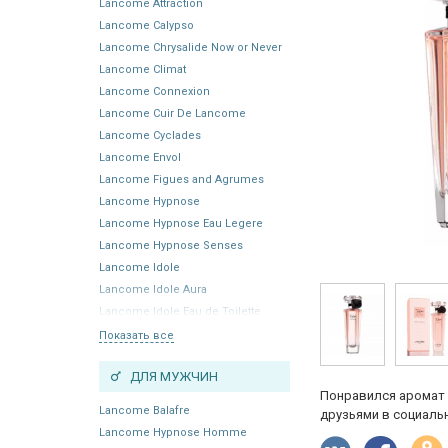
Lancome Attraction
Lancome Calypso
Lancome Chrysalide Now or Never
Lancome Climat
Lancome Connexion
Lancome Cuir De Lancome
Lancome Cyclades
Lancome Envol
Lancome Figues and Agrumes
Lancome Hypnose
Lancome Hypnose Eau Legere
Lancome Hypnose Senses
Lancome Idole
Lancome Idole Aura
Lancome Idole Eau de Toilette
Показать все
ДЛЯ МУЖЧИН
Понравился аромат 
Lancome Balafre
друзьями в социальн
Lancome Hypnose Homme