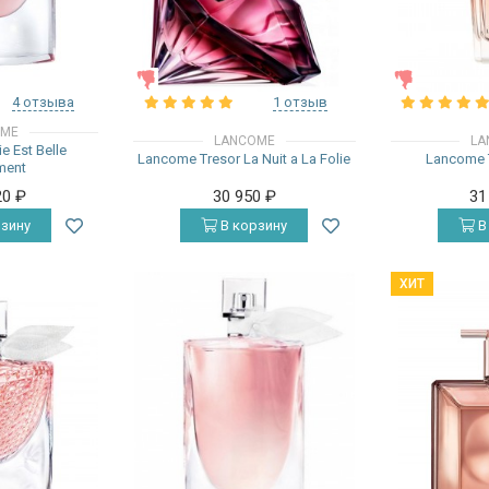
ЖЕНСКИЕ
ЖЕНСКИЕ
4 отзыва
1 отзыв
OME
LANCOME
LA
e Est Belle
Lancome Tresor La Nuit a La Folie
Lancome T
ment
20
₽
30 950
₽
31
зину
В корзину
В
ХИТ