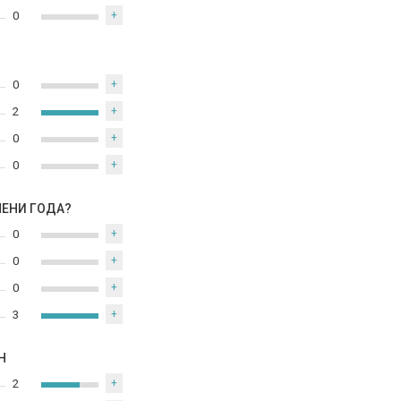
0
+
0
+
2
+
0
+
0
+
МЕНИ ГОДА?
0
+
0
+
0
+
3
+
Н
2
+