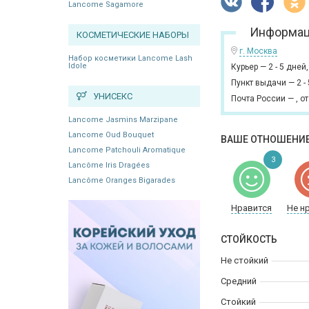
Lancome Sagamore
Информац
КОСМЕТИЧЕСКИЕ НАБОРЫ
г. Москва
Набор косметики Lancome Lash
Idole
Курьер
—
2 - 5 дней
Пункт выдачи
—
2 -
УНИСЕКС
Почта России
—
,
от
Lancome Jasmins Marzipane
Lancome Oud Bouquet
ВАШЕ ОТНОШЕНИЕ
Lancome Patchouli Aromatique
3
Lancôme Iris Dragées
Lancôme Oranges Bigarades
Нравится
Не н
СТОЙКОСТЬ
Не стойкий
Средний
Стойкий