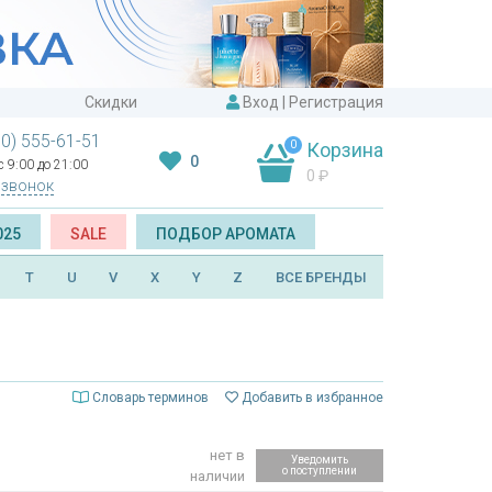
Скидки
Вход
|
Регистрация
00) 555-61-51
0
Корзина
0
 9:00 до 21:00
0
₽
 звонок
025
SALE
ПОДБОР АРОМАТА
T
U
V
X
Y
Z
ВСЕ БРЕНДЫ
Словарь терминов
Добавить в избранное
нет в
Уведомить
о поступлении
наличии