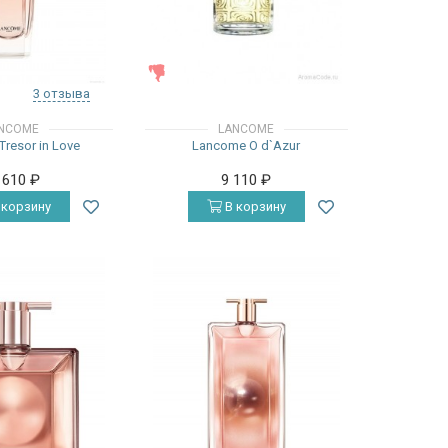
ЖЕНСКИЕ
3 отзыва
NCOME
LANCOME
resor in Love
Lancome O d`Azur
 610
₽
9 110
₽
 корзину
В корзину