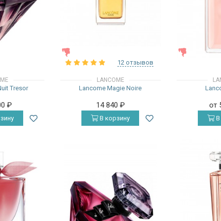
ЖЕНСКИЕ
ЖЕНСКИЕ
12 отзывов
OME
LANCOME
LA
uit Tresor
Lancome Magie Noire
Lanc
00
₽
14 840
₽
от 
зину
В корзину
В