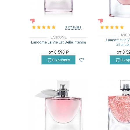
ЖЕНСКИЕ
ЖЕНСКИЕ
3 отзыва
LANC
LANCOME
Lancome La Vi
Lancome La Vie Est Belle Intense
Intensé
от 6 590
₽
от 8 5
В корзину
В кор