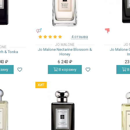
УНИСЕКС
ЖЕНСКИЕ
4 отзыва
JO MALONE
JO 
ONE
Jo Malone Nectarine Blossom &
Jo Malone 
rh & Tonka
Honey
I
940
₽
6 240
₽
23
зину
В корзину
В
ХИТ