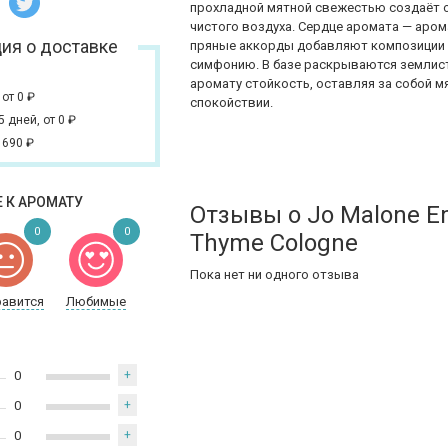
прохладной мятной свежестью создаёт
чистого воздуха. Сердце аромата — аром
ия о доставке
пряные аккорды добавляют композиции с
симфонию. В базе раскрываются землист
аромату стойкость, оставляя за собой 
,
от 0
₽
спокойствии.
 5 дней,
от 0
₽
 690
₽
 К АРОМАТУ
Отзывы о Jo Malone E
0
0
Thyme Cologne
Пока нет ни одного отзыва
равится
Любимые
0
+
0
+
0
+