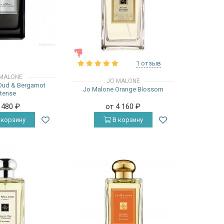
ЖЕНСКИЕ
1 отзыв
MALONE
JO MALONE
Oud & Bergamot
Jo Malone Orange Blossom
ntense
 480
₽
от 4 160
₽
 корзину
В корзину