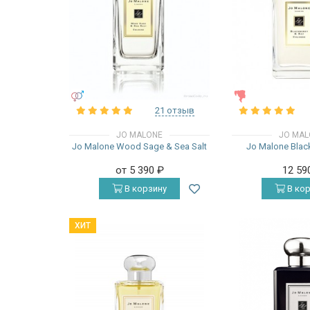
УНИСЕКС
ЖЕНСКИЕ
21 отзыв
JO MALONE
JO MAL
Jo Malone Wood Sage & Sea Salt
Jo Malone Blac
от 5 390
₽
12 59
В корзину
В кор
ХИТ