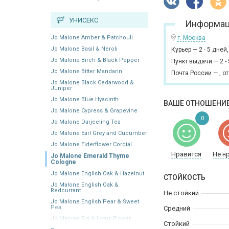
УНИСЕКС
Информац
Jo Malone Amber & Patchouli
г. Москва
Jo Malone Basil & Neroli
Курьер
—
2 - 5 дней
Jo Malone Birch & Black Pepper
Пункт выдачи
—
2 -
Jo Malone Bitter Mandarin
Почта России
—
,
от
Jo Malone Black Cedarwood &
Juniper
Jo Malone Blue Hyacinth
ВАШЕ ОТНОШЕНИЕ
Jo Malone Cypress & Grapevine
0
Jo Malone Darjeeling Tea
Jo Malone Earl Grey and Cucumber
Jo Malone Elderflower Cordial
Нравится
Не н
Jo Malone Emerald Thyme
Cologne
Jo Malone English Oak & Hazelnut
СТОЙКОСТЬ
Jo Malone English Oak &
Redcurrant
Не стойкий
Jo Malone English Pear & Sweet
Pea
Средний
Jo Malone Fig & Lotus Flower
Стойкий