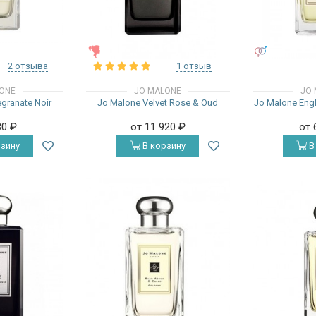
ЖЕНСКИЕ
УНИСЕКС
2 отзыва
1 отзыв
ONE
JO MALONE
JO 
granate Noir
Jo Malone Velvet Rose & Oud
Jo Malone Engl
30
₽
от 11 920
₽
от 
зину
В корзину
В