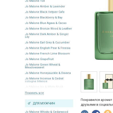
Jo Malone 154
Jo Malone Amber & Lavender
Jo Malone Black Vetyver Cafe
Jo Malone Blackberry & Bay
Jo Malone Blue Agava & Cacao
Jo Malone Bronze Wood & Leather
Jo Malone Dark Amber & Ginger
Lily
Jo Malone Earl Grey & Cucumber
Jo Malone English Pear & Freesia
Jo Malone French Lime Blossom
Jo Malone Grapefruit
Jo Malone Green Wheat &
Meadowsweet
Jo Malone Honeysuckle & Davana
Jo Malone Incense & Cedrat
cologne Intence
Jo Malone Iris & White Musk
Показать все
Понравился аромат 
ДЛЯ МУЖЧИН
друзьями в социальн
Jo Malone Whisky & Cedarwood