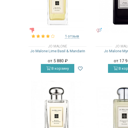
ЖЕНСКИЕ
УНИСЕКС
1 отзыв
JO MALONE
JO MAL
Jo Malone Lime Basil & Mandarin
Jo Malone Myr
от 5 880
₽
от 17 
В корзину
В кор