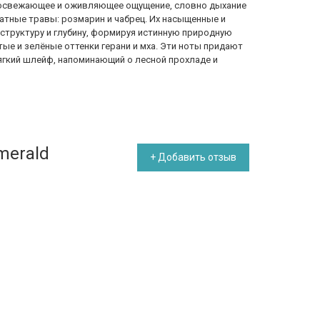
 освежающее и оживляющее ощущение, словно дыхание
атные травы: розмарин и чабрец. Их насыщенные и
труктуру и глубину, формируя истинную природную
ые и зелёные оттенки герани и мха. Эти ноты придают
мягкий шлейф, напоминающий о лесной прохладе и
merald
+ Добавить отзыв