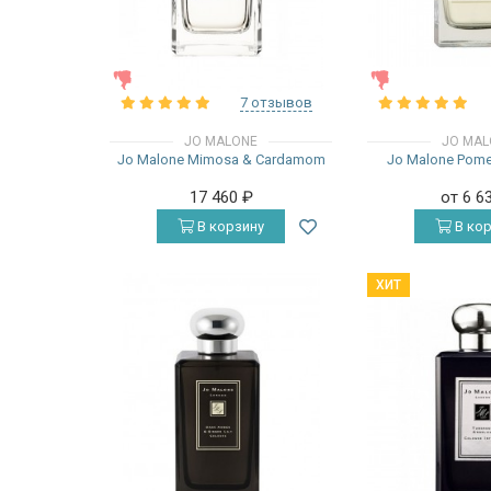
ЖЕНСКИЕ
ЖЕНСКИЕ
7 отзывов
JO MALONE
JO MAL
Jo Malone Mimosa & Cardamom
Jo Malone Pome
17 460
₽
от 6 6
В корзину
В кор
ХИТ