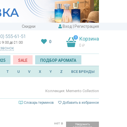
Скидки
Вход
|
Регистрация
00) 555-61-51
0
Корзина
0
 9:00 до 21:00
0
₽
 звонок
025
SALE
ПОДБОР АРОМАТА
T
U
V
X
Y
Z
ВСЕ БРЕНДЫ
Коллекция: Memento Collection
Словарь терминов
Добавить в избранное
нет в
Уведомить