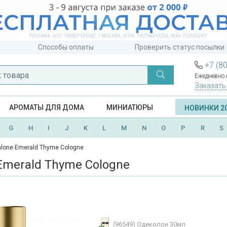
Способы оплаты
Проверить статус посылки
+7 (8
Ежедневно с
Заказать
АРОМАТЫ ДЛЯ ДОМА
МИНИАТЮРЫ
НОВИНКИ 2
G
H
I
J
K
L
M
N
O
P
R
S
lone Emerald Thyme Cologne
Emerald Thyme Cologne
(96549)
Одеколон 30мл