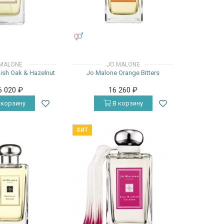
УНИСЕКС
MALONE
JO MALONE
ish Oak & Hazelnut
Jo Malone Orange Bitters
6 020
₽
16 260
₽
 корзину
В корзину
ХИТ