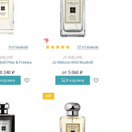
ЖЕНСКИЕ
9 отзывов
12 отзывов
MALONE
JO MALONE
ish Pear & Freesia
Jo Malone Wild Bluebell
10 240
₽
от 5 060
₽
 корзину
В корзину
ХИТ