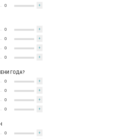
0
+
0
+
0
+
0
+
0
+
МЕНИ ГОДА?
0
+
0
+
0
+
0
+
Н
0
+