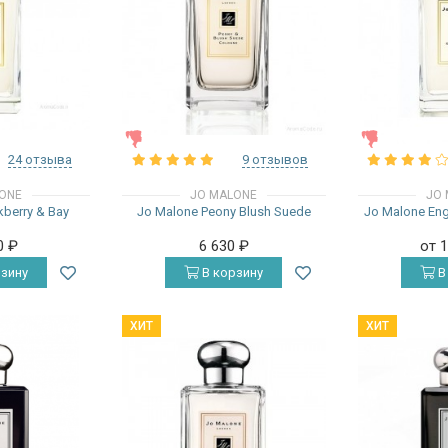
ЖЕНСКИЕ
ЖЕНСКИЕ
24 отзыва
9 отзывов
ONE
JO MALONE
JO 
kberry & Bay
Jo Malone Peony Blush Suede
Jo Malone Engl
0
₽
6 630
₽
от 
зину
В корзину
В
ХИТ
ХИТ