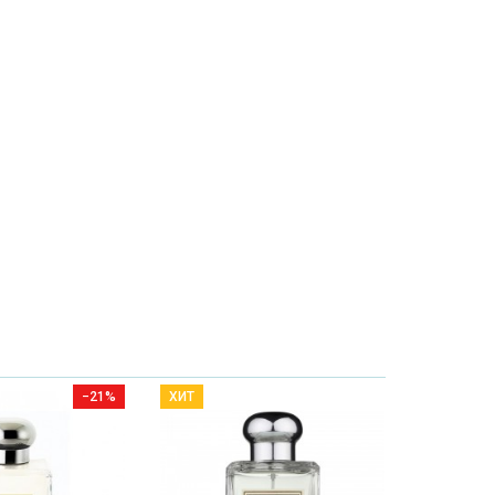
−21%
ХИТ