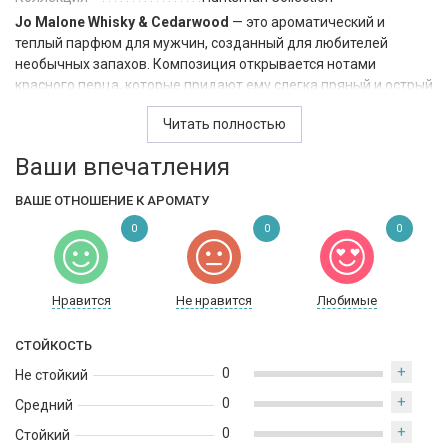
Jo Malone Whisky & Cedarwood
— это ароматический и
теплый парфюм для мужчин, созданный для любителей
необычных запахов. Композиция открывается нотами
красного перца, которые придают ему слегка пряный и острый
оттенок. Затем раскрывается кедр, который добавляет
Читать полностью
композиции свою древесную и маслянистую свежесть.
Основой этого парфюма является нота виски, которая
Ваши впечатления
придает аромату глубину и теплоту, и создает ощущение
вечернего отдыха у камина.
ВАШЕ ОТНОШЕНИЕ К АРОМАТУ
Этот аромат отлично подойдет для использования вечером
0
0
0
или ночью, особенно в прохладные осенние и зимние дни,
когда хочется ощутить тепло и уют домашнего очага.
Нравится
Не нравится
Любимые
СТОЙКОСТЬ
+
0
Не стойкий
+
0
Средний
+
0
Стойкий