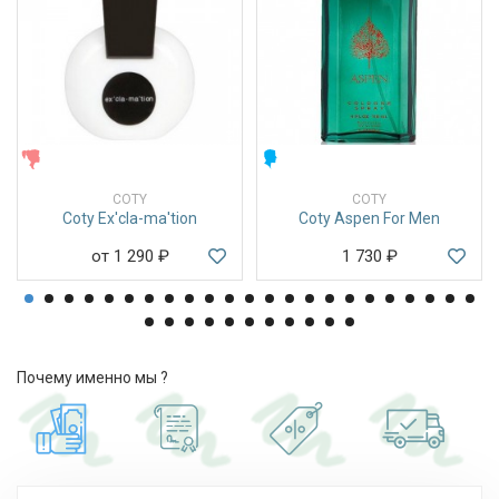
ЖЕНСКИЕ
МУЖСКИЕ
COTY
COTY
Coty Ex'cla-ma'tion
Coty Aspen For Men
от 1 290
₽
1 730
₽
Почему именно мы ?