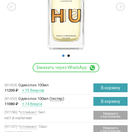
Заказать через WhatsApp
(81454)
Одеколон 100мл
В корзину
11200
₽
+ 75 бонусов
(81455)
Одеколон 100мл (
тестер
)
В корзину
11080
₽
+ 74 бонуса
(91196)
*
отливант
5мл
Уведомить
о поступлении
нет в наличии
(91197)
*
отливант
10мл
Уведомить
о поступлении