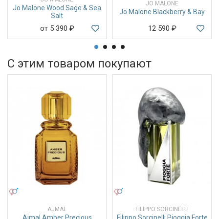
JO MALONE
Jo Malone Wood Sage & Sea
Jo Malone Blackberry & Bay
Salt
от 5 390
₽
12 590
₽
С этим товаром покупают
УНИСЕКС
УНИСЕКС
AJMAL
FILIPPO SORCINELLI
Ajmal Amber Precious
Filippo Sorcinelli Pioggia Forte