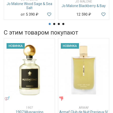
JO MALONE
Jo Malone Wood Sage & Sea
Jo Malone Blackberry & Bay
Salt
от 5 390
₽
12 590
₽
С этим товаром покупают
НОВИНКА
НОВИНКА
УНИСЕКС
ЖЕНСКИЕ
1907
ARMAF
1907 Muscaccino
Armaf Club de Nuit Precieux IV