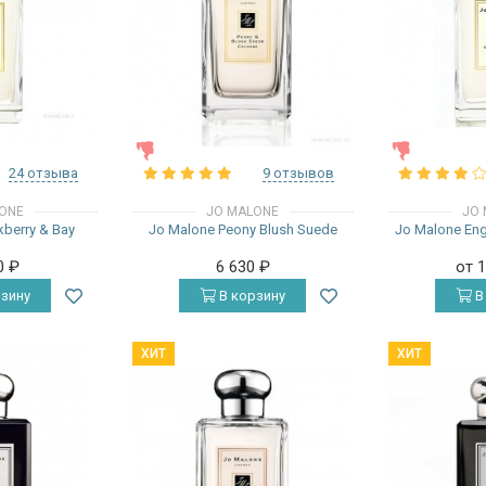
ЖЕНСКИЕ
ЖЕНСКИЕ
24 отзыва
9 отзывов
ONE
JO MALONE
JO 
kberry & Bay
Jo Malone Peony Blush Suede
Jo Malone Engl
0
₽
6 630
₽
от 
зину
В корзину
В
ХИТ
ХИТ