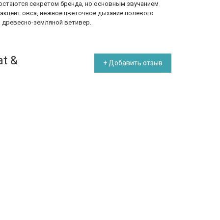
остаются секретом бренда, но основным звучанием
кцент овса, нежное цветочное дыхание полевого
и древесно-земляной ветивер.
t &
+ Добавить отзыв