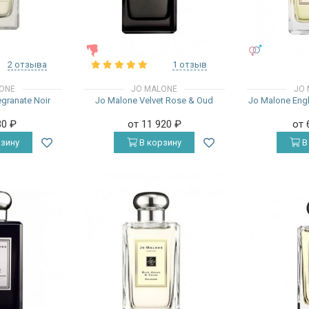
ЖЕНСКИЕ
УНИСЕКС
2 отзыва
1 отзыв
ONE
JO MALONE
JO 
granate Noir
Jo Malone Velvet Rose & Oud
Jo Malone Engl
30
₽
от 11 920
₽
от 
зину
В корзину
В