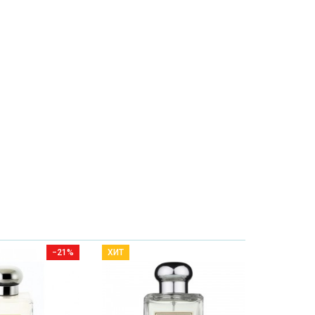
−21%
ХИТ