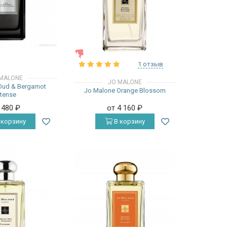
ЖЕНСКИЕ
1 отзыв
MALONE
JO MALONE
Oud & Bergamot
Jo Malone Orange Blossom
ntense
 480
₽
от 4 160
₽
 корзину
В корзину