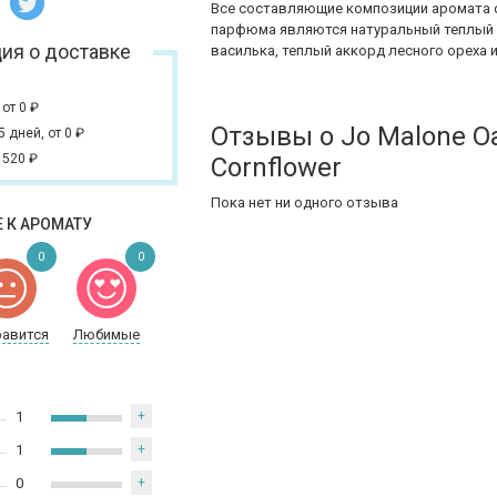
Все составляющие композиции аромата 
парфюма являются натуральный теплый а
ия о доставке
василька, теплый аккорд лесного ореха 
,
от 0
₽
Отзывы о Jo Malone Oa
 5 дней,
от 0
₽
 520
₽
Cornflower
Пока нет ни одного отзыва
 К АРОМАТУ
0
0
равится
Любимые
1
+
1
+
0
+