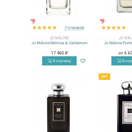
ЖЕНСКИЕ
ЖЕНСКИЕ
7 отзывов
JO MALONE
JO MAL
Jo Malone Mimosa & Cardamom
Jo Malone Pome
17 460
₽
от 6 6
В корзину
В кор
ХИТ