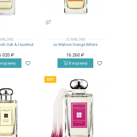
УНИСЕКС
MALONE
JO MALONE
ish Oak & Hazelnut
Jo Malone Orange Bitters
6 020
₽
16 260
₽
 корзину
В корзину
ХИТ