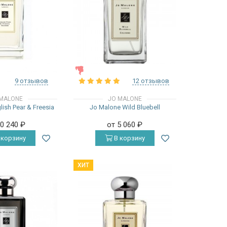
ЖЕНСКИЕ
9 отзывов
12 отзывов
MALONE
JO MALONE
ish Pear & Freesia
Jo Malone Wild Bluebell
10 240
₽
от 5 060
₽
 корзину
В корзину
ХИТ