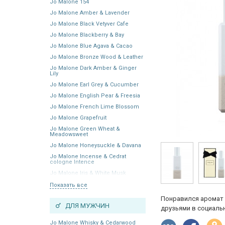
Jo Malone 154
Jo Malone Amber & Lavender
Jo Malone Black Vetyver Cafe
Jo Malone Blackberry & Bay
Jo Malone Blue Agava & Cacao
Jo Malone Bronze Wood & Leather
Jo Malone Dark Amber & Ginger
Lily
Jo Malone Earl Grey & Cucumber
Jo Malone English Pear & Freesia
Jo Malone French Lime Blossom
Jo Malone Grapefruit
Jo Malone Green Wheat &
Meadowsweet
Jo Malone Honeysuckle & Davana
Jo Malone Incense & Cedrat
cologne Intence
Jo Malone Iris & White Musk
Показать все
Понравился аромат 
ДЛЯ МУЖЧИН
друзьями в социальн
Jo Malone Whisky & Cedarwood