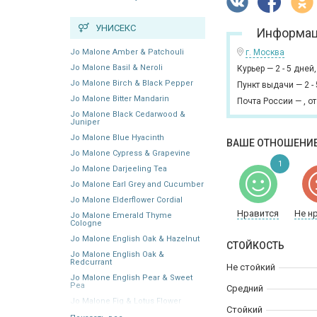
УНИСЕКС
Информац
Jo Malone Amber & Patchouli
г. Москва
Jo Malone Basil & Neroli
Курьер
—
2 - 5 дней
Jo Malone Birch & Black Pepper
Пункт выдачи
—
2 -
Jo Malone Bitter Mandarin
Почта России
—
,
от
Jo Malone Black Cedarwood &
Juniper
Jo Malone Blue Hyacinth
ВАШЕ ОТНОШЕНИЕ
Jo Malone Cypress & Grapevine
1
Jo Malone Darjeeling Tea
Jo Malone Earl Grey and Cucumber
Jo Malone Elderflower Cordial
Нравится
Не н
Jo Malone Emerald Thyme
Cologne
Jo Malone English Oak & Hazelnut
СТОЙКОСТЬ
Jo Malone English Oak &
Redcurrant
Не стойкий
Jo Malone English Pear & Sweet
Pea
Средний
Jo Malone Fig & Lotus Flower
Стойкий