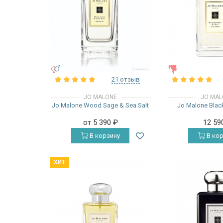
УНИСЕКС
ЖЕНСКИЕ
21 отзыв
JO MALONE
JO MAL
Jo Malone Wood Sage & Sea Salt
Jo Malone Blac
от 5 390
₽
12 59
В корзину
В кор
ХИТ