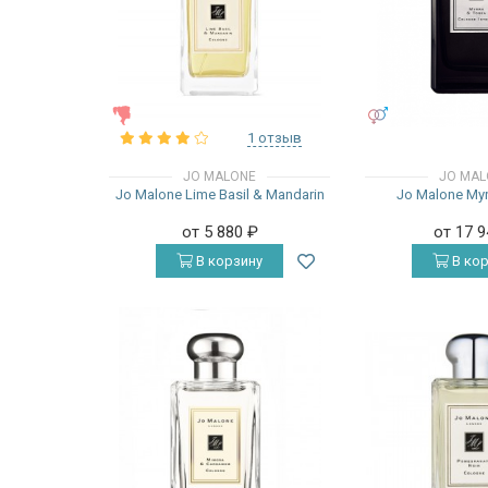
ЖЕНСКИЕ
УНИСЕКС
1 отзыв
JO MALONE
JO MAL
Jo Malone Lime Basil & Mandarin
Jo Malone Myr
от 5 880
₽
от 17 
В корзину
В кор