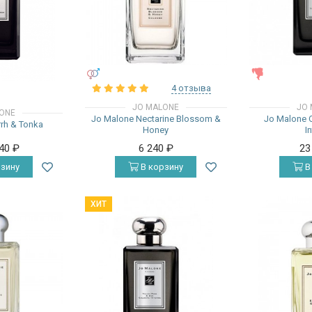
УНИСЕКС
ЖЕНСКИЕ
4 отзыва
JO MALONE
JO 
ONE
Jo Malone Nectarine Blossom &
Jo Malone 
rh & Tonka
Honey
I
940
₽
6 240
₽
23
зину
В корзину
В
ХИТ