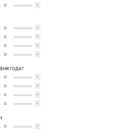
0
+
0
+
0
+
0
+
0
+
МЕНИ ГОДА?
0
+
0
+
0
+
0
+
Н
0
+