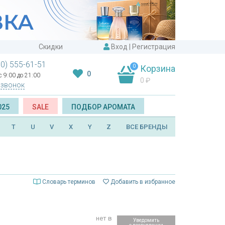
Скидки
Вход
|
Регистрация
00) 555-61-51
0
Корзина
0
 9:00 до 21:00
0
₽
 звонок
025
SALE
ПОДБОР АРОМАТА
T
U
V
X
Y
Z
ВСЕ БРЕНДЫ
Словарь терминов
Добавить в избранное
нет в
Уведомить