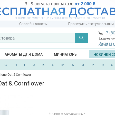
Способы оплаты
Проверить статус посылки
+7 (8
Ежедневно с
Заказать
АРОМАТЫ ДЛЯ ДОМА
МИНИАТЮРЫ
НОВИНКИ 2
G
H
I
J
K
L
M
N
O
P
R
S
lone Oat & Cornflower
at & Cornflower
(36130)
Одеколон 30мл