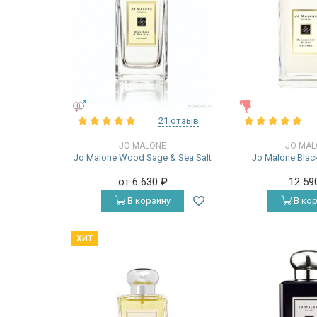
УНИСЕКС
ЖЕНСКИЕ
21 отзыв
JO MALONE
JO MAL
Jo Malone Wood Sage & Sea Salt
Jo Malone Blac
от 6 630
₽
12 59
В корзину
В кор
ХИТ