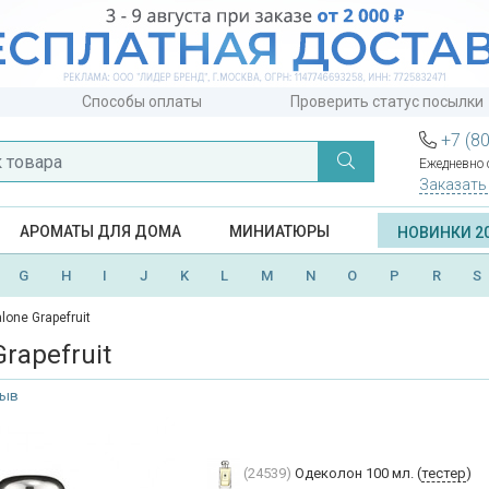
Способы оплаты
Проверить статус посылки
+7 (8
Ежедневно с
Заказать
АРОМАТЫ ДЛЯ ДОМА
МИНИАТЮРЫ
НОВИНКИ 2
G
H
I
J
K
L
M
N
O
P
R
S
lone Grapefruit
rapefruit
зыв
(24539)
Одеколон 100 мл. (
тестер
)