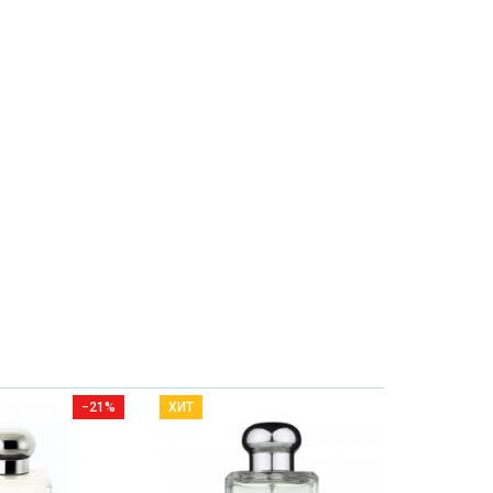
−21%
ХИТ