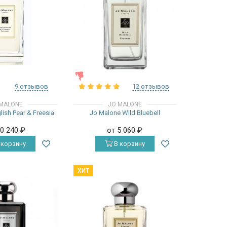
ЖЕНСКИЕ
9 отзывов
12 отзывов
MALONE
JO MALONE
ish Pear & Freesia
Jo Malone Wild Bluebell
10 240
₽
от 5 060
₽
 корзину
В корзину
ХИТ