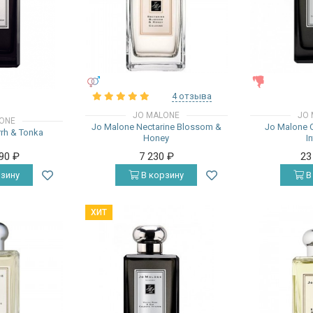
УНИСЕКС
ЖЕНСКИЕ
4 отзыва
JO MALONE
JO 
ONE
Jo Malone Nectarine Blossom &
Jo Malone 
rh & Tonka
Honey
I
490
₽
7 230
₽
23
зину
В корзину
В
ХИТ