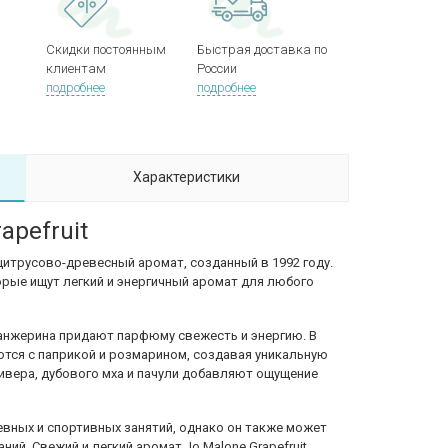
Скидки постоянным
Быстрая доставка по
клиентам
России
подробнее
подробнее
Характеристики
apefruit
й цитрусово-древесный аромат, созданный в 1992 году.
орые ищут легкий и энергичный аромат для любого
танжерина придают парфюму свежесть и энергию. В
тся с паприкой и розмарином, создавая уникальную
ивера, дубового мха и пачули добавляют ощущение
вных и спортивных занятий, однако он также может
ий. Свежий и легкий аромат Jo Malone Grapefruit