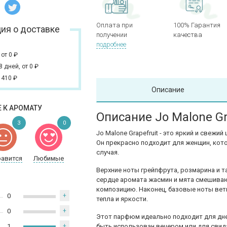
Оплата при
100% Гарантия
ия о доставке
получении
качества
подробнее
,
от 0
₽
 8 дней,
от 0
₽
 410
₽
Описание
 К АРОМАТУ
Описание Jo Malone Gr
3
0
Jo Malone Grapefruit - это яркий и свежи
Он прекрасно подходит для женщин, кот
случая.
равится
Любимые
Верхние ноты грейпфрута, розмарина и 
сердце аромата жасмин и мята смешиваю
композицию. Наконец, базовые ноты вет
0
+
тепла и яркости.
0
+
Этот парфюм идеально подходит для дне
1
+
быть использован вечером или для свидан