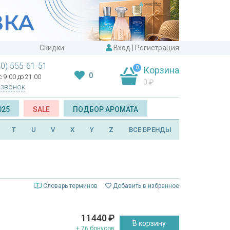
Скидки
Вход
|
Регистрация
00) 555-61-51
0
Корзина
0
 9:00 до 21:00
0
₽
 звонок
025
SALE
ПОДБОР АРОМАТА
T
U
V
X
Y
Z
ВСЕ БРЕНДЫ
Словарь терминов
Добавить в избранное
11440
₽
В корзину
+ 76 бонусов