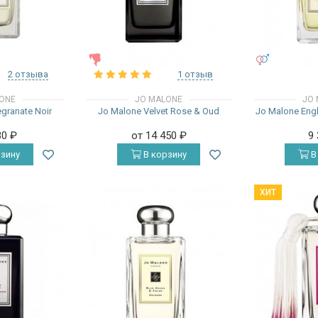
ЖЕНСКИЕ
УНИСЕКС
2 отзыва
1 отзыв
ONE
JO MALONE
JO 
granate Noir
Jo Malone Velvet Rose & Oud
Jo Malone Engl
30
₽
от 14 450
₽
9
зину
В корзину
В
ХИТ