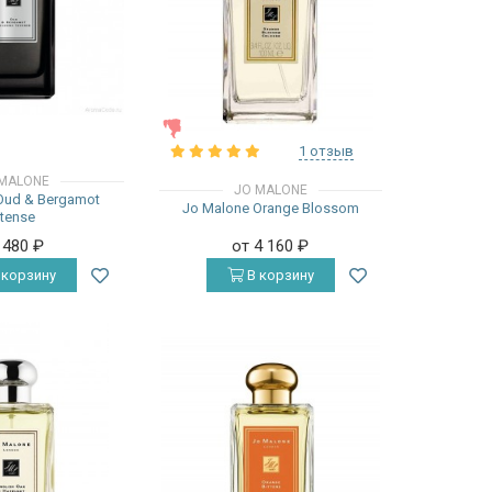
ЖЕНСКИЕ
1 отзыв
MALONE
JO MALONE
Oud & Bergamot
Jo Malone Orange Blossom
ntense
 480
₽
от 4 160
₽
 корзину
В корзину