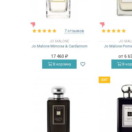
ЖЕНСКИЕ
ЖЕНСКИЕ
7 отзывов
JO MALONE
JO MAL
Jo Malone Mimosa & Cardamom
Jo Malone Pome
17 460
₽
от 6 6
В корзину
В кор
ХИТ