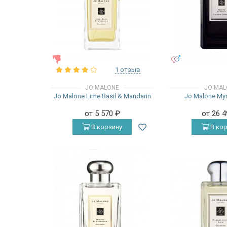
ЖЕНСКИЕ
УНИСЕКС
1 отзыв
JO MALONE
JO MAL
Jo Malone Lime Basil & Mandarin
Jo Malone Myr
от 5 570
₽
от 26 
В корзину
В кор