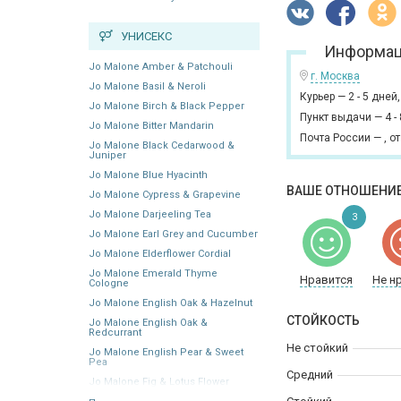
УНИСЕКС
Информац
Jo Malone Amber & Patchouli
г. Москва
Jo Malone Basil & Neroli
Курьер
—
2 - 5 дней
Jo Malone Birch & Black Pepper
Пункт выдачи
—
4 -
Jo Malone Bitter Mandarin
Почта России
—
,
от
Jo Malone Black Cedarwood &
Juniper
Jo Malone Blue Hyacinth
ВАШЕ ОТНОШЕНИЕ
Jo Malone Cypress & Grapevine
Jo Malone Darjeeling Tea
3
Jo Malone Earl Grey and Cucumber
Jo Malone Elderflower Cordial
Jo Malone Emerald Thyme
Нравится
Не н
Cologne
Jo Malone English Oak & Hazelnut
СТОЙКОСТЬ
Jo Malone English Oak &
Redcurrant
Не стойкий
Jo Malone English Pear & Sweet
Pea
Средний
Jo Malone Fig & Lotus Flower