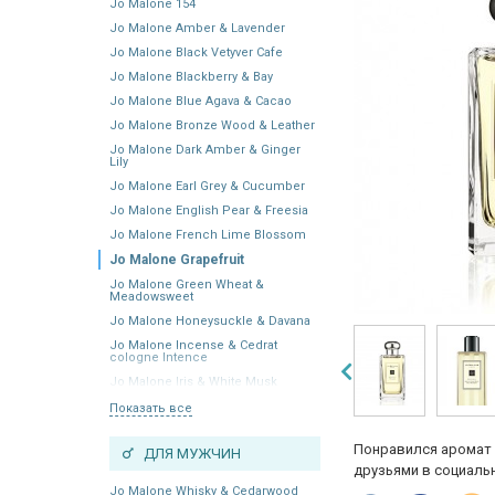
Jo Malone 154
Jo Malone Amber & Lavender
Jo Malone Black Vetyver Cafe
Jo Malone Blackberry & Bay
Jo Malone Blue Agava & Cacao
Jo Malone Bronze Wood & Leather
Jo Malone Dark Amber & Ginger
Lily
Jo Malone Earl Grey & Cucumber
Jo Malone English Pear & Freesia
Jo Malone French Lime Blossom
Jo Malone Grapefruit
Jo Malone Green Wheat &
Meadowsweet
Jo Malone Honeysuckle & Davana
Jo Malone Incense & Cedrat
cologne Intence
Jo Malone Iris & White Musk
Показать все
Понравился аромат 
ДЛЯ МУЖЧИН
друзьями в социальн
Jo Malone Whisky & Cedarwood