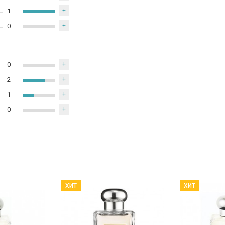
1
+
0
+
0
+
2
+
1
+
0
+
ХИТ
ХИТ