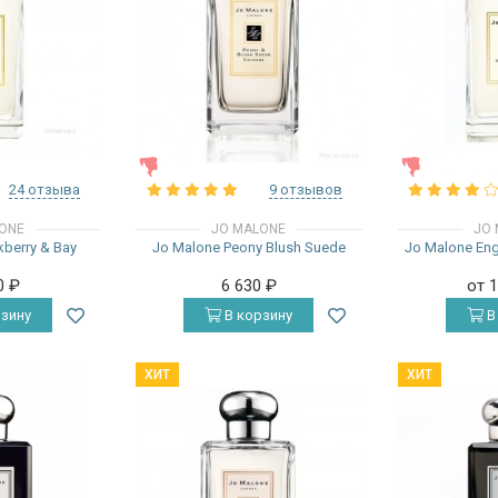
ЖЕНСКИЕ
ЖЕНСКИЕ
24 отзыва
9 отзывов
ONE
JO MALONE
JO 
kberry & Bay
Jo Malone Peony Blush Suede
Jo Malone Engl
0
₽
6 630
₽
от 
зину
В корзину
В
ХИТ
ХИТ