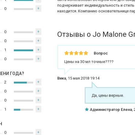
подчеркивает индивидуальность и стиль 
0
+
находится. Компанию основательнице пар
0
+
Отзывы о Jo Malone Gr
0
+
1
+
Вопрос
0
+
Цены на 30 мл точные????
МЕНИ ГОДА?
Вика
,
15 мая 2018 19:14
2
+
0
+
Да, цены верные.
0
+
1
+
Администратор Елена
,
Н
0
+