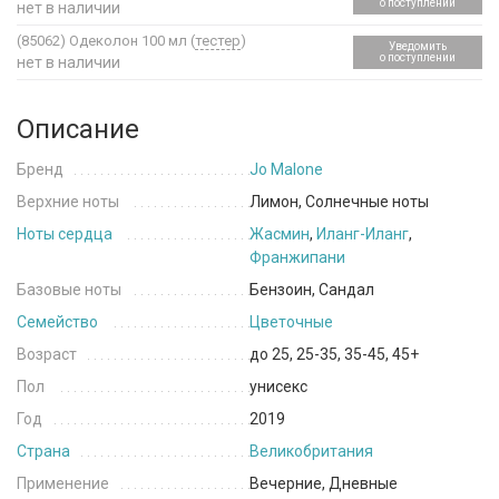
о поступлении
нет в наличии
(85062)
Одеколон 100 мл (
тестер
)
Уведомить
о поступлении
нет в наличии
Описание
Бренд
Jo Malone
Верхние ноты
Лимон, Солнечные ноты
Ноты сердца
Жасмин
,
Иланг-Иланг
,
Франжипани
Базовые ноты
Бензоин, Сандал
Семейство
Цветочные
Возраст
до 25, 25-35, 35-45, 45+
Пол
унисекс
Год
2019
Страна
Великобритания
Применение
Вечерние, Дневные