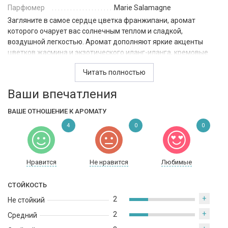
Парфюмер
Marie Salamagne
Загляните в самое сердце цветка франжипани, аромат
которого очарует вас солнечным теплом и сладкой,
воздушной легкостью. Аромат дополняют яркие акценты
цветков жасмина и экзотического иланг-иланга, кремовые
оттенки сандалового дерева и свежие верхние ноты лимона.
Читать полностью
Frangipani Flower Cologne от Jo Malone — это аромат для
мужчин и женщин, как и большинство ароматов у Jo
Ваши впечатления
Malone - он принадлежит к группе цветочные.
ВАШЕ ОТНОШЕНИЕ К АРОМАТУ
4
0
0
Нравится
Не нравится
Любимые
СТОЙКОСТЬ
+
2
Не стойкий
+
2
Средний