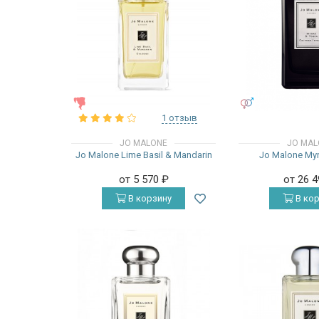
ЖЕНСКИЕ
УНИСЕКС
1 отзыв
JO MALONE
JO MAL
Jo Malone Lime Basil & Mandarin
Jo Malone Myr
от 5 570
₽
от 26 
В корзину
В кор