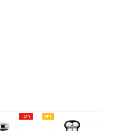
−21%
ХИТ