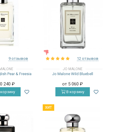
ЖЕНСКИЕ
9 отзывов
12 отзывов
MALONE
JO MALONE
ish Pear & Freesia
Jo Malone Wild Bluebell
10 240
₽
от 5 060
₽
 корзину
В корзину
ХИТ