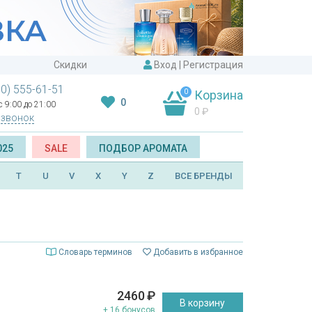
Скидки
Вход
|
Регистрация
00) 555-61-51
0
Корзина
0
 9:00 до 21:00
0
₽
 звонок
025
SALE
ПОДБОР АРОМАТА
T
U
V
X
Y
Z
ВСЕ БРЕНДЫ
Словарь терминов
Добавить в избранное
2460
₽
В корзину
+ 16 бонусов