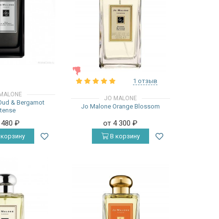
ЖЕНСКИЕ
1 отзыв
MALONE
JO MALONE
Oud & Bergamot
Jo Malone Orange Blossom
ntense
 480
₽
от 4 300
₽
 корзину
В корзину