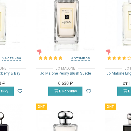
ЖЕНСКИЕ
ЖЕНСКИЕ
24 отзыва
9 отзывов
ONE
JO MALONE
JO 
kberry & Bay
Jo Malone Peony Blush Suede
Jo Malone Engl
0
₽
6 630
₽
от 
зину
В корзину
В
ХИТ
ХИТ