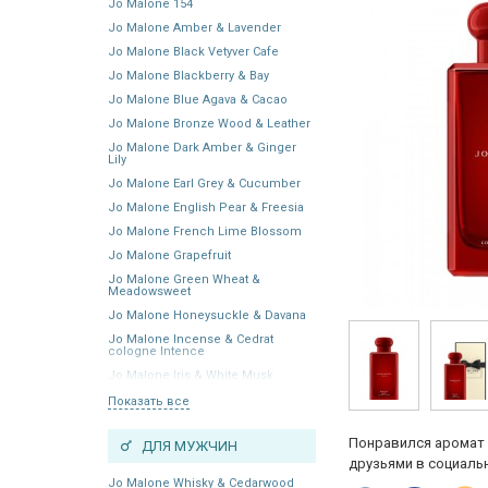
Jo Malone 154
Jo Malone Amber & Lavender
Jo Malone Black Vetyver Cafe
Jo Malone Blackberry & Bay
Jo Malone Blue Agava & Cacao
Jo Malone Bronze Wood & Leather
Jo Malone Dark Amber & Ginger
Lily
Jo Malone Earl Grey & Cucumber
Jo Malone English Pear & Freesia
Jo Malone French Lime Blossom
Jo Malone Grapefruit
Jo Malone Green Wheat &
Meadowsweet
Jo Malone Honeysuckle & Davana
Jo Malone Incense & Cedrat
cologne Intence
Jo Malone Iris & White Musk
Показать все
Понравился аромат 
ДЛЯ МУЖЧИН
друзьями в социальн
Jo Malone Whisky & Cedarwood