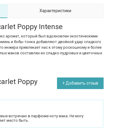
Характеристики
arlet Poppy Intense
екс аромат, который был вдохновлен экзотическими
Ячмень и бобы тонка добавляют двойной удар сладкого
ого инжира привлекает нас к этому роскошному и более
алых маков составлен из сладко-пудровых и цветочных
arlet Poppy
+ Добавить отзыв
рвые встречаю в парфюме ноту мака. Не могу
еет место быть.