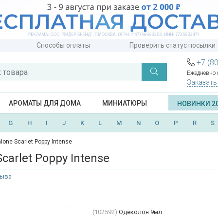
Способы оплаты
Проверить статус посылки
+7 (8
Ежедневно с
Заказать
АРОМАТЫ ДЛЯ ДОМА
МИНИАТЮРЫ
НОВИНКИ 2
G
H
I
J
K
L
M
N
O
P
R
S
lone Scarlet Poppy Intense
carlet Poppy Intense
зыва
(102592)
Одеколон 9мл