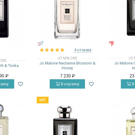
УНИСЕКС
ЖЕНСКИЕ
4 отзыва
JO MALONE
JO 
ONE
Jo Malone Nectarine Blossom &
Jo Malone 
rh & Tonka
Honey
I
490
₽
7 230
₽
23
зину
В корзину
В
ХИТ