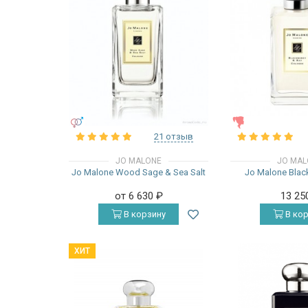
УНИСЕКС
ЖЕНСКИЕ
21 отзыв
JO MALONE
JO MAL
Jo Malone Wood Sage & Sea Salt
Jo Malone Blac
от 6 630
₽
13 25
В корзину
В кор
ХИТ