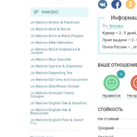
УНИСЕКС
Информац
Jo Malone Amber & Patchouli
г. Москва
Jo Malone Basil & Neroli
Курьер
—
2 - 5 дней
Jo Malone Birch & Black Pepper
Пункт выдачи
—
2 -
Jo Malone Bitter Mandarin
Почта России
—
,
от
Jo Malone Black Cedarwood &
Juniper
Jo Malone Blue Hyacinth
ВАШЕ ОТНОШЕНИЕ
Jo Malone Cypress & Grapevine
Jo Malone Darjeeling Tea
0
Jo Malone Earl Grey and Cucumber
Jo Malone Elderflower Cordial
Jo Malone Emerald Thyme
Нравится
Не н
Cologne
Jo Malone English Oak & Hazelnut
СТОЙКОСТЬ
Jo Malone English Oak &
Redcurrant
Не стойкий
Jo Malone English Pear & Sweet
Pea
Средний
Jo Malone Fig & Lotus Flower