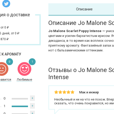
Описание
ия о доставке
Описание Jo Malone Sc
,
от 0
₽
Jo Malone Scarlet Poppy Intense —
унис
 5 дней,
от 0
₽
цветами и усилен бархатистым ирисом. 
 870
₽
декаданса, в то время как всплеск сочн
приятному аромату. Фантазийный запах 
нот с бальзамическими оттенками.
 К АРОМАТУ
0
1
Отзывы о Jo Malone Sc
Intense
равится
Любимые
Мак и инжир
0
+
Необычный и ни на что не похож. Впе
сказать, что очень понравился, но им
1
+
0
+