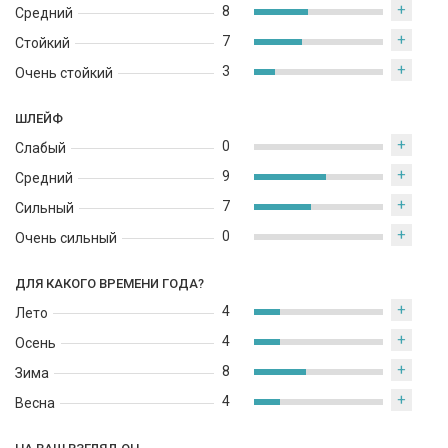
+
8
Средний
специальными тонами, чтобы создать прекрасный и
+
запоминающийся аромат. Jo Malone Pomegranate Noir - это
7
Стойкий
истинный шедевр, который возбудит в вас чувственность и
+
3
Очень стойкий
желание, и насытит ваш образ уверенностью и роскошью.
ШЛЕЙФ
+
0
Слабый
+
9
Средний
+
7
Сильный
+
0
Очень сильный
ДЛЯ КАКОГО ВРЕМЕНИ ГОДА?
+
4
Лето
+
4
Осень
+
8
Зима
+
4
Весна