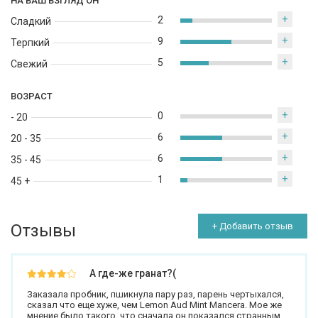
НА ВАШ ВЗГЛЯД ОН
+
2
Сладкий
+
9
Терпкий
+
5
Свежий
ВОЗРАСТ
+
0
- 20
+
6
20 - 35
+
6
35 - 45
+
1
45 +
Отзывы
+ Добавить отзыв
А где-же гранат?(
Заказала пробник, пшикнула пару раз, парень чертыхался,
сказал что еще хуже, чем Lemon Aud Mint Mancera. Мое же
мнение было такого, что сначала он показался странным,