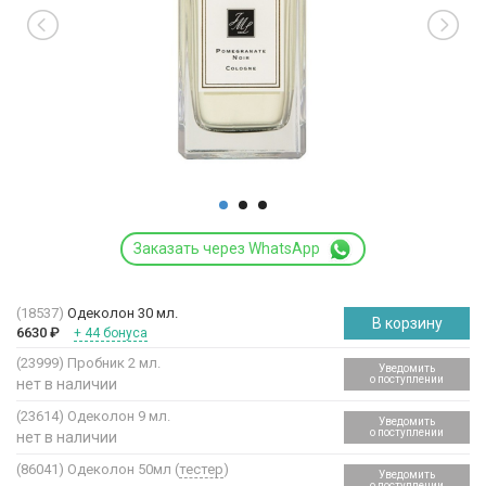
Заказать через WhatsApp
(18537)
Одеколон 30 мл.
В корзину
6630
₽
+ 44 бонуса
(23999)
Пробник 2 мл.
Уведомить
о поступлении
нет в наличии
(23614)
Одеколон 9 мл.
Уведомить
о поступлении
нет в наличии
(86041)
Одеколон 50мл (
тестер
)
Уведомить
о поступлении