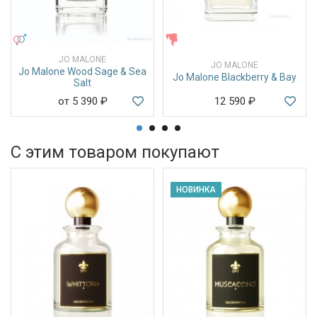
УНИСЕКС
ЖЕНСКИЕ
JO MALONE
JO MALONE
Jo Malone Wood Sage & Sea
Jo Malone Blackberry & Bay
Salt
от 5 390
₽
12 590
₽
С этим товаром покупают
НОВИНКА