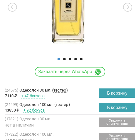
Заказать через WhatsApp
(24575)
Одеколон 30 мл. (
тестер
)
В корзину
7110
₽
+ 47 бонусов
(24499)
Одеколон 100 мл. (
тестер
)
В корзину
13850
₽
+ 92 бонуса
(17321)
Одеколон 30 мл.
Уведомить
о поступлении
нет в наличии
(17322)
Одеколон 100 мл.
Уведомить
о поступлении