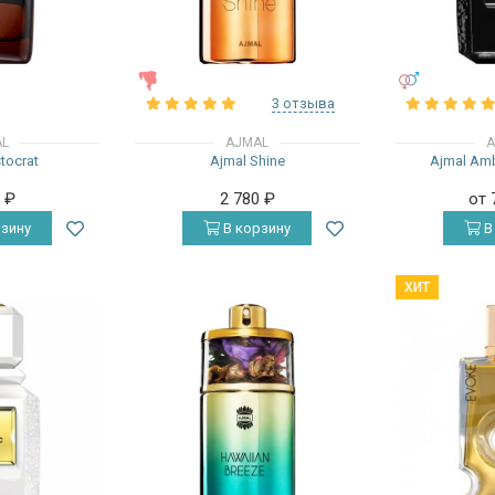
ЖЕНСКИЕ
УНИСЕКС
3 отзыва
AL
AJMAL
A
stocrat
Ajmal Shine
Ajmal Am
0
₽
2 780
₽
от 
зину
В корзину
В
ХИТ