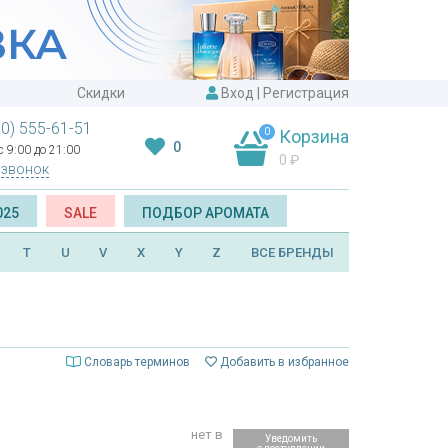
Скидки
Вход
|
Регистрация
00) 555-61-51
0
Корзина
0
 9:00 до 21:00
0
₽
 звонок
025
SALE
ПОДБОР АРОМАТА
T
U
V
X
Y
Z
ВСЕ БРЕНДЫ
Словарь терминов
Добавить в избранное
нет в
Уведомить