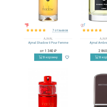
ЖЕНСКИЕ
УНИСЕКС
7 отзывов
AJMAL
AJM
Ajmal Shadow II Pour Femme
Ajmal Ambre
от 1 340
₽
2 86
В корзину
В кор