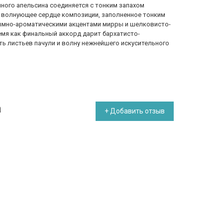
ного апельсина соединяется с тонким запахом
, волнующее сердце композиции, заполненное тонким
ымно-ароматическими акцентами мирры и шелковисто-
емя как финальный аккорд дарит бархатисто-
ть листьев пачули и волну нежнейшего искусительного
a
+ Добавить отзыв