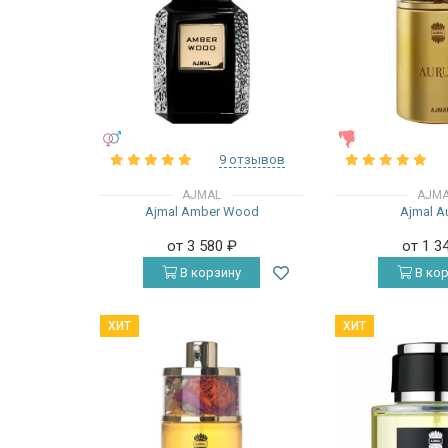
УНИСЕКС
ЖЕНСКИЕ
9 отзывов
AJMAL
AJM
Ajmal Amber Wood
Ajmal A
от 3 580
₽
от 1 3
В корзину
В кор
ХИТ
ХИТ