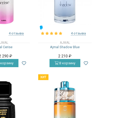
МУЖСКИЕ
4 отзыва
4 отзыва
JMAL
AJMAL
l Cerise
Ajmal Shadow Blue
2 290
₽
2 210
₽
 корзину
В корзину
ХИТ