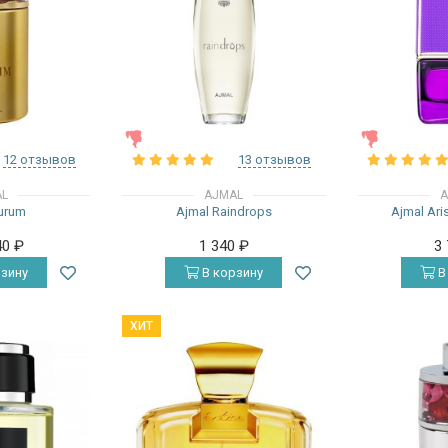
ЖЕНСКИЕ
ЖЕНСКИЕ
12 отзывов
13 отзывов
AL
AJMAL
A
urum
Ajmal Raindrops
Ajmal Aris
40
₽
1 340
₽
3
зину
В корзину
В
ХИТ