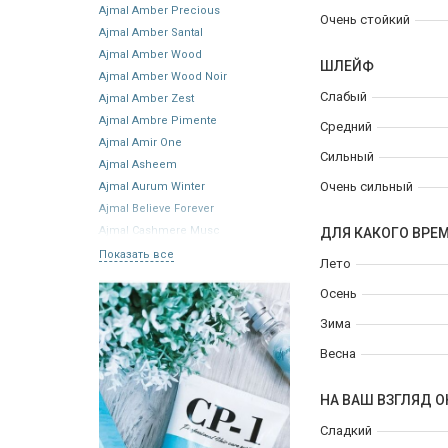
Ajmal Amber Precious
Очень стойкий
Ajmal Amber Santal
Ajmal Amber Wood
ШЛЕЙФ
Ajmal Amber Wood Noir
Слабый
Ajmal Amber Zest
Ajmal Ambre Pimente
Средний
Ajmal Amir One
Сильный
Ajmal Asheem
Очень сильный
Ajmal Aurum Winter
Ajmal Believe Forever
Ajmal Cashmere Musc
ДЛЯ КАКОГО ВРЕ
Показать все
Лето
Осень
Зима
Весна
НА ВАШ ВЗГЛЯД О
Сладкий