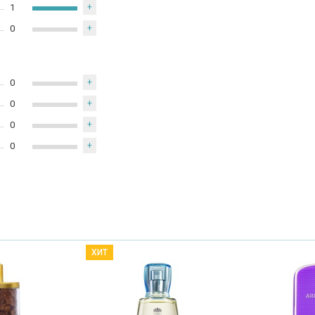
1
+
0
+
0
+
0
+
0
+
0
+
ХИТ