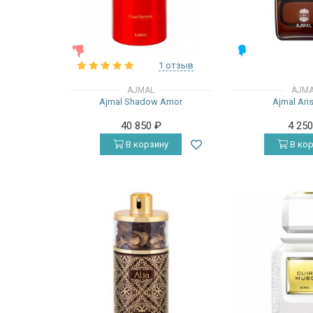
ЖЕНСКИЕ
МУЖСКИЕ
1 отзыв
AJMAL
AJM
Ajmal Shadow Amor
Ajmal Ari
40 850
₽
4 25
В корзину
В кор