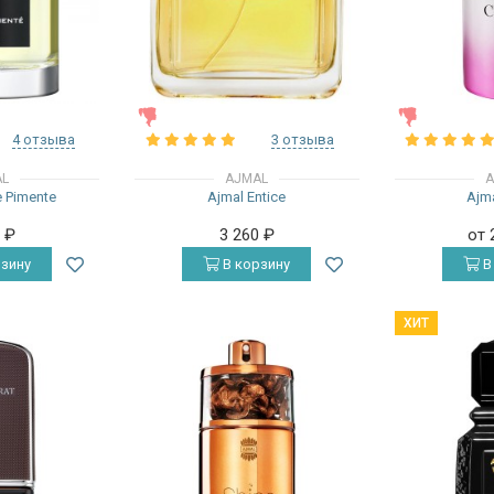
ЖЕНСКИЕ
ЖЕНСКИЕ
4 отзыва
3 отзыва
AL
AJMAL
A
 Pimente
Ajmal Entice
Ajma
0
₽
3 260
₽
от 
зину
В корзину
В
ХИТ