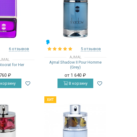
МУЖСКИЕ
6 отзывов
5 отзывов
AJMAL
JMAL
Ajmal Shadow II Pour Homme
tocrat for Her
(Grey)
 760
₽
от 1 640
₽
 корзину
В корзину
ХИТ