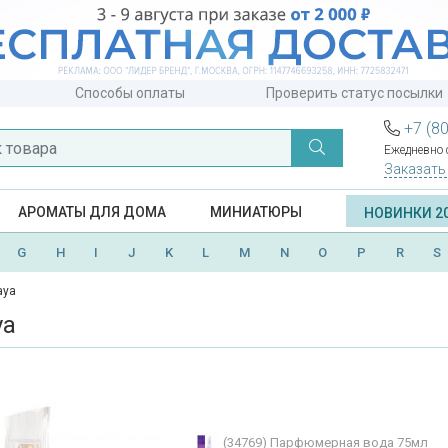
Способы оплаты
Проверить статус посылки
+7 (8
Ежедневно с
Заказать
АРОМАТЫ ДЛЯ ДОМА
МИНИАТЮРЫ
НОВИНКИ 2
G
H
I
J
K
L
M
N
O
P
R
S
aya
ya
(34769)
Парфюмерная вода 75мл