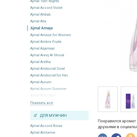
Ajmal 1001 Nights
Ajmal Accord Violet
Ajmal Ahbab
Ajmal Alia
Ajmal Amaya
Ajmal Amaze for Women
Ajmal Ambre Fruite
Ajmal Aqamaar
Ajmal Areej Al Shouk
Ajmal Aretha
Ajmal Aristocrat Coral
Ajmal Aristocrat for Her
Ajmal Aurum
Ajmal Aurum Summer
Ajmal Bling Noir
Показать все
ДЛЯ МУЖЧИН
Понравился аромат 
Ajmal Accord Boise
друзьями в социальн
Ajmal Alcheme