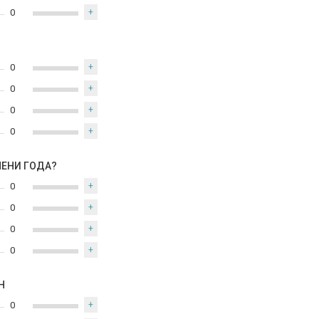
0
+
0
+
0
+
0
+
0
+
МЕНИ ГОДА?
0
+
0
+
0
+
0
+
Н
0
+