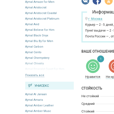
Ajmal Amaze for Men
Ajmal Aristocrat
Информац
Ajmal Aristocrat Coastal
Ajmal Aristocrat Platinum
г. Москва
Ajmal Avid
Курьер
—
2 - 5 дней
Ajmal Believe for Him
Пункт выдачи
—
2 -
Ajmal Black Onyx
Почта России
—
,
от
Ajmal Blu By for Men
Ajmal Carbon
ВАШЕ ОТНОШЕНИЕ
Ajmal Cento
Ajmal Chemystery
1
Ajmal Chivalry
Ajmal Emerald Coast For Him
Показать все
Нравится
Не н
УНИСЕКС
СТОЙКОСТЬ
Ajmal Al Janaan
Не стойкий
Ajmal Amaris
Средний
Ajmal Amber Leather
Ajmal Amber Musc
Стойкий