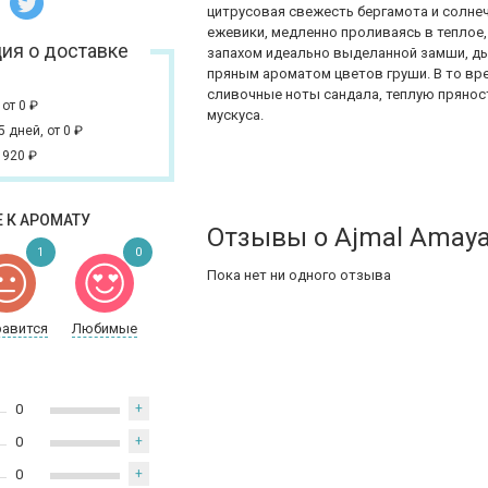
цитрусовая свежесть бергамота и солнеч
ежевики, медленно проливаясь в теплое
ия о доставке
запахом идеально выделанной замши, д
пряным ароматом цветов груши. В то вр
сливочные ноты сандала, теплую прянос
,
от 0
₽
мускуса.
 5 дней,
от 0
₽
 920
₽
 К АРОМАТУ
Отзывы о Ajmal Amay
1
0
Пока нет ни одного отзыва
равится
Любимые
0
+
0
+
0
+