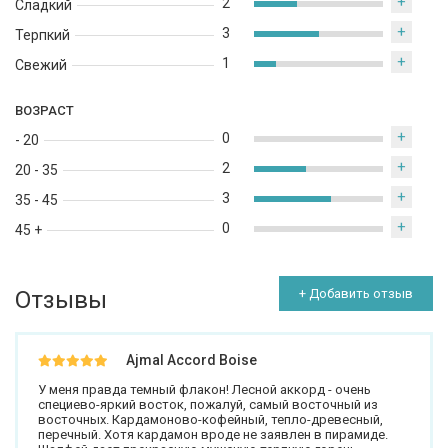
+
2
Сладкий
+
3
Терпкий
+
1
Свежий
ВОЗРАСТ
+
0
- 20
+
2
20 - 35
+
3
35 - 45
+
0
45 +
Отзывы
+ Добавить отзыв
Ajmal Accord Boise
У меня правда темный флакон! Лесной аккорд - очень
специево-яркий восток, пожалуй, самый восточный из
восточных. Кардамоново-кофейный, тепло-древесный,
перечный. Хотя кардамон вроде не заявлен в пирамиде.