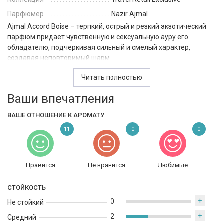
Парфюмер
Nazir Ajmal
Ajmal Accord Boise – терпкий, острый и резкий экзотический
парфюм придает чувственную и сексуальную ауру его
обладателю, подчеркивая сильный и смелый характер,
создавая неповторимый шарм.
Аромат принадлежит к группе восточные древесные. В
Читать полностью
начальных нотах вы почувствуете чувственный и острый
Ваши впечатления
коктейль, состоящий из перца и кофе. В сердце аромата
зеленая прохлада шалфея благородно сплетается с
ВАШЕ ОТНОШЕНИЕ К АРОМАТУ
бархатной лавандой. В базовых нотах стойкий и
прямолинейный шлейф из экзотической горечи листа пачули
11
0
0
и резкого, острого имбиря.
Уверенный в себе и благородный аристократ, сексуальный и
Нравится
Не нравится
Любимые
прямолинейный.
СТОЙКОСТЬ
+
0
Не стойкий
+
2
Средний