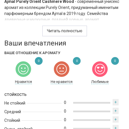
Ajmal Purely Orient Cashmere Wood
- современный унисекс
аромат из коллекции Purely Orient, придуманный именитым
парфюмерным брендом Ajmal в 2019 году. Семейства
древесные и мускусные, поздней осенью, аромат
раскрывается лучше всего. Лаванда и мандарин в верхних
Читать полностью
нотах, сердце из бобов тонка, какао и корня ириса. Самое
сильное впечатление остается после базовых нот амбры,
Ваши впечатления
кашмерана, кедра, пачули и удового дерева. Шлейф яркий и
праздничный. Как на ладони слышны древесные и пудровые
ВАШЕ ОТНОШЕНИЕ К АРОМАТУ
аккорды, а аромат какао и цветочный вихрь еще долго
0
0
0
чувствуется в воздухе. Гармоничный букет.
Нравится
Не нравится
Любимые
СТОЙКОСТЬ
+
0
Не стойкий
+
0
Средний
+
0
Стойкий
+
0