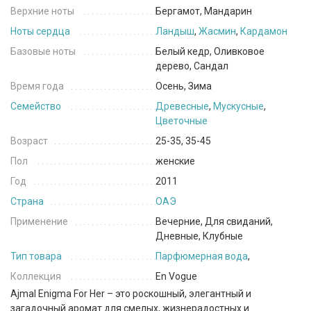
Верхние ноты
Бергамот, Мандарин
Ноты сердца
Ландыш
,
Жасмин
,
Кардамон
Базовые ноты
Белый кедр, Оливковое
дерево, Сандал
Время года
Осень, Зима
Семейство
Древесные
,
Мускусные
,
Цветочные
Возраст
25-35, 35-45
Пол
женские
Год
2011
Страна
ОАЭ
Применение
Вечерние, Для свиданий,
Дневные, Клубные
Тип товара
Парфюмерная вода
,
Коллекция
En Vogue
Ajmal Enigma For Her – это роскошный, элегантный и
загадочный аромат для смелых, жизнерадостных и