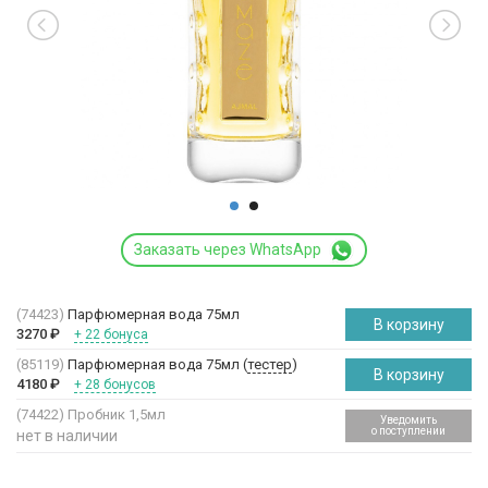
Заказать через WhatsApp
(74423)
Парфюмерная вода 75мл
В корзину
3270
₽
+ 22 бонуса
(85119)
Парфюмерная вода 75мл (
тестер
)
В корзину
4180
₽
+ 28 бонусов
(74422)
Пробник 1,5мл
Уведомить
о поступлении
нет в наличии