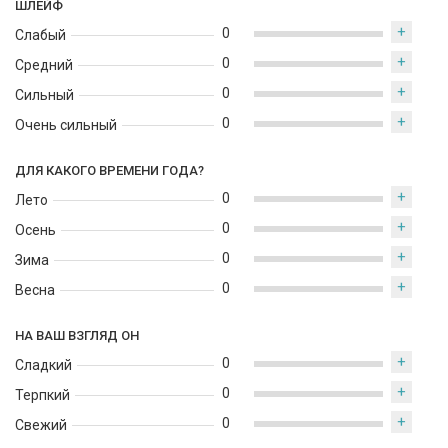
ШЛЕЙФ
добавляя неповторимый шарм и уверенность.
+
0
Слабый
+
0
Средний
+
0
Сильный
+
0
Очень сильный
ДЛЯ КАКОГО ВРЕМЕНИ ГОДА?
+
0
Лето
+
0
Осень
+
0
Зима
+
0
Весна
НА ВАШ ВЗГЛЯД ОН
+
0
Сладкий
+
0
Терпкий
+
0
Свежий