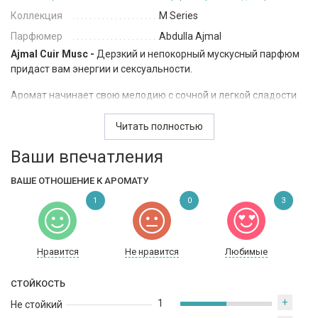
Коллекция
M Series
Парфюмер
Abdulla Ajmal
Ajmal Cuir Musc -
Дерзкий и непокорный мускусный парфюм
придаст вам энергии и сексуальности.
Аромат начинает свою мелодию с сочной и легкой сладости
арбуза и медовой малиной. Ноты сердца насыщенны
пикантным запахом кожы и легкого дымного табака. База из
Читать полностью
потрясающего мускуса и еле слышной деликатной кожы
Ваши впечатления
растворяется в бархате дубового мха, образуя потрясающий и
дорогой шлейф.
ВАШЕ ОТНОШЕНИЕ К АРОМАТУ
В 2015 году Ajmal презентовал уникальную коллекцию M
1
0
3
Series, посвященную благоухающему мускусу. Ajmal Cuir Musc-
один из трех уникальных ароматов этой серии. Буйство красок
в одном флаконе.
Нравится
Не нравится
Любимые
СТОЙКОСТЬ
+
1
Не стойкий